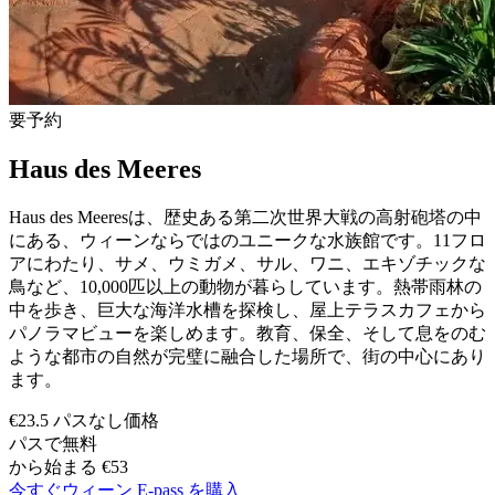
要予約
Haus des Meeres
Haus des Meeresは、歴史ある第二次世界大戦の高射砲塔の中
にある、ウィーンならではのユニークな水族館です。11フロ
アにわたり、サメ、ウミガメ、サル、ワニ、エキゾチックな
鳥など、10,000匹以上の動物が暮らしています。熱帯雨林の
中を歩き、巨大な海洋水槽を探検し、屋上テラスカフェから
パノラマビューを楽しめます。教育、保全、そして息をのむ
ような都市の自然が完璧に融合した場所で、街の中心にあり
ます。
€23.5 パスなし価格
パスで無料
から始まる €53
今すぐウィーン E-pass を購入