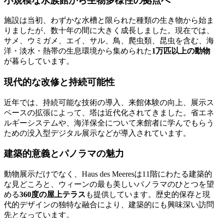
小規模な水族館から生物多様性の拠点へ
施設は当初、わずかな水槽と限られた種類の生き物から始ま
りましたが、数十年の間に大きく成長しました。現在では、
サメ、ウミガメ、エイ、サル、鳥、爬虫類、昆虫を含む、海
洋・淡水・熱帯の生息環境から集められた
1万匹以上の動物
が暮らしています。
現代的な改修と持続可能性
近年では、持続可能な技術の導入、来館体験の向上、展示ス
ペースの拡張によって、塔は近代化されてきました。省エネ
ルギーシステムや、海洋保全について来館者に学んでもらう
ための没入型デジタル展示などが導入されています。
建築的意義とパノラマの魅力
動物展示だけでなく、Haus des Meeresは11階にわたる建築的
な見どころと、ウィーンの最も美しいパノラマのひとつを望
める
360度の屋上テラス
も提供しています。歴史的保存と現
代的デザインの独特な融合により、建築的にも興味深い訪問
先となっています。