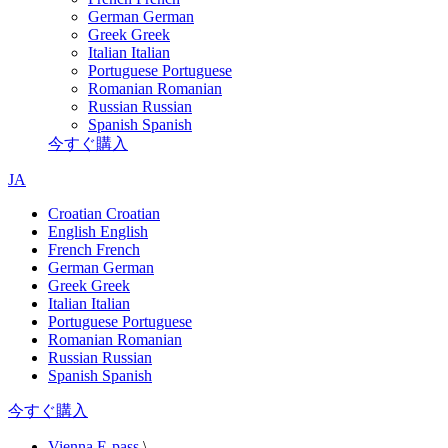
German
German
Greek
Greek
Italian
Italian
Portuguese
Portuguese
Romanian
Romanian
Russian
Russian
Spanish
Spanish
今すぐ購入
JA
Croatian
Croatian
English
English
French
French
German
German
Greek
Greek
Italian
Italian
Portuguese
Portuguese
Romanian
Romanian
Russian
Russian
Spanish
Spanish
今すぐ購入
Vienna E-pass
\