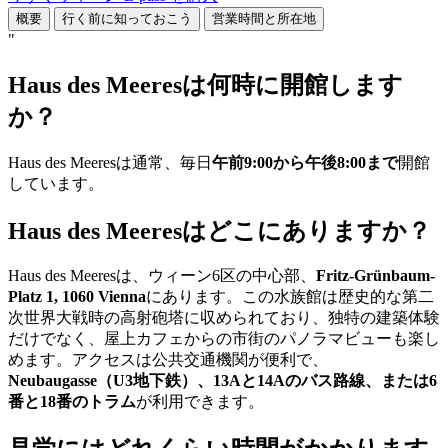
概要
行く前に知っておこう
営業時間と所在地
"
Haus des Meeresは何時に開館します
か？
Haus des Meeresは通常、毎日
午前9:00から午後8:00まで
開館
しています。
Haus des Meeresはどこにありますか？
Haus des Meeresは、ウィーン6区の中心部、
Fritz-Grünbaum-
Platz 1, 1060 Vienna
にあります。この水族館は歴史的な第二
次世界大戦時の高射砲塔に収められており、独特の建築体験
だけでなく、屋上カフェからの市街のパノラマビューも楽し
めます。アクセスは公共交通機関が便利で、
Neubaugasse（U3地下鉄）、13Aと14Aのバス路線、または6
番と18番のトラム
が利用できます。