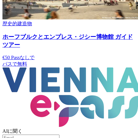
歴史的建造物
ホーフブルクとエンプレス・ジシー博物館 ガイド
ツアー
€50 Passなしで
パスで無料
AIに聞く