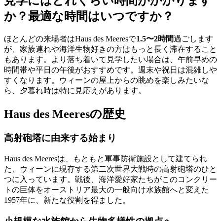
見学にはどれくらい時間がかかります
か？最適な時間はいつですか？
ほとんどの来場者はHaus des Meeresで
1.5〜2時間
過ごします
が、家族連れや海洋生物好きの方はもっと長く滞在すること
もあります。より落ち着いて見学したい場合は、午前早めの
時間帯や平日の午後がおすすめです。週末や祝日は混雑しや
すくなります。ウィーンの屋上からの眺めを楽しみたいな
ら、夕暮れ時は特に見応えがあります。
Haus des Meeresの歴史
高射砲塔に由来する始まり
Haus des Meeresは、もともと軍事防衛施設として建てられ
た、ウィーンに現存する第二次世界大戦時の高射砲塔のひと
つに入っています。戦後、海洋愛好家たちがこのコンクリー
トの巨体をオーストリア最大の一般向け水族館へと変えた
1957年に、新たな役割を得ました。