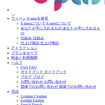
ウィーン E-passを発見
E-passについて
E-passについて
あなたが手に入れるもの
あなたが手に入れるも
の
仕組み
仕組み
仕上げ保証
仕上げ保証
アトラクション
プラン＆セーブ
料金と利用期間
ヘルプ
FAQ
FAQ
ガイドブック
ガイドブック
ブログ
ブログ
お問い合わせ
お問い合わせ
団体でのお問い合わせ
団体でのお問い合わせ
言語
Croatian
Croatian
English
English
French
French