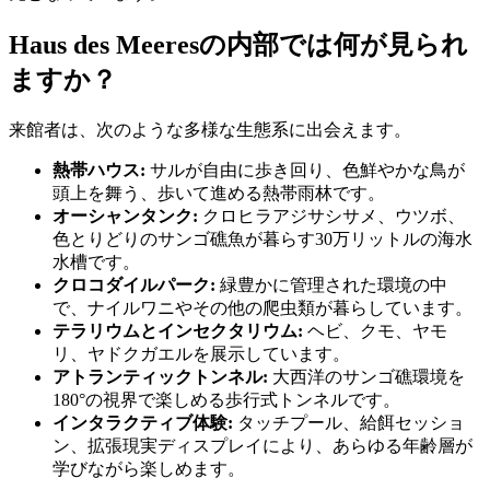
Haus des Meeresの内部では何が見られ
ますか？
来館者は、次のような多様な生態系に出会えます。
熱帯ハウス:
サルが自由に歩き回り、色鮮やかな鳥が
頭上を舞う、歩いて進める熱帯雨林です。
オーシャンタンク:
クロヒラアジサシサメ、ウツボ、
色とりどりのサンゴ礁魚が暮らす30万リットルの海水
水槽です。
クロコダイルパーク:
緑豊かに管理された環境の中
で、ナイルワニやその他の爬虫類が暮らしています。
テラリウムとインセクタリウム:
ヘビ、クモ、ヤモ
リ、ヤドクガエルを展示しています。
アトランティックトンネル:
大西洋のサンゴ礁環境を
180°の視界で楽しめる歩行式トンネルです。
インタラクティブ体験:
タッチプール、給餌セッショ
ン、拡張現実ディスプレイにより、あらゆる年齢層が
学びながら楽しめます。