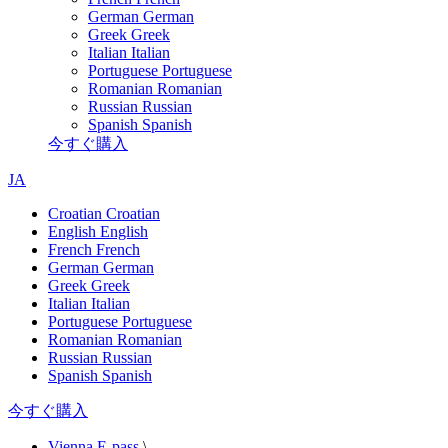
German
German
Greek
Greek
Italian
Italian
Portuguese
Portuguese
Romanian
Romanian
Russian
Russian
Spanish
Spanish
今すぐ購入
JA
Croatian
Croatian
English
English
French
French
German
German
Greek
Greek
Italian
Italian
Portuguese
Portuguese
Romanian
Romanian
Russian
Russian
Spanish
Spanish
今すぐ購入
Vienna E-pass
\