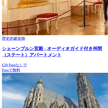
歴史的建造物
シェーンブルン宮殿 - オーディオガイド付き州間
（ステート）アパートメント
€28 Passなしで
Passで無料