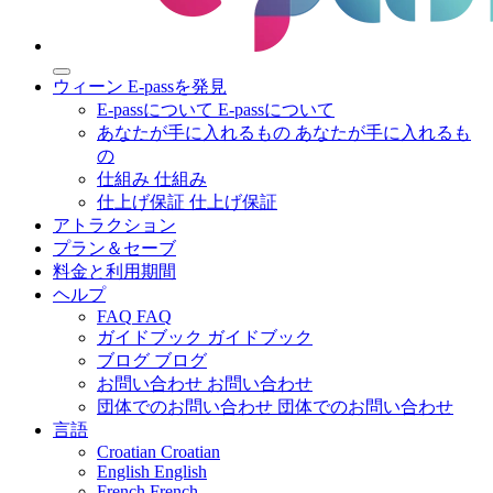
ウィーン E-passを発見
E-passについて
E-passについて
あなたが手に入れるもの
あなたが手に入れるも
の
仕組み
仕組み
仕上げ保証
仕上げ保証
アトラクション
プラン＆セーブ
料金と利用期間
ヘルプ
FAQ
FAQ
ガイドブック
ガイドブック
ブログ
ブログ
お問い合わせ
お問い合わせ
団体でのお問い合わせ
団体でのお問い合わせ
言語
Croatian
Croatian
English
English
French
French