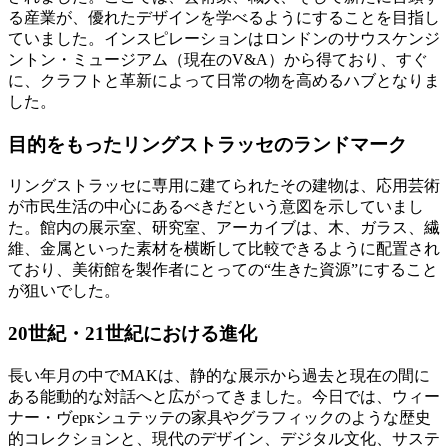
る産業が、優れたデザインを学べるようにすることを目指し
ていました。インスピレーションはロンドンのサウスケンジ
ントン・ミュージアム（現在のV&A）から得ており、すぐ
に、クラフトと革新によって日常の物を高めるハブとなりま
した。
目的をもったリングストラッセのランドマーク
リングストラッセに専用に建てられたその建物は、応用芸術
が市民生活の中心にあるべきだという意図を示していまし
た。館内の展示室、研究室、アーカイブは、木、ガラス、繊
維、金属といった素材を横断して比較できるように配置され
ており、美術館を製作者にとっての“生きた資源”にすること
が狙いでした。
20世紀・21世紀における進化
長い年月の中でMAKは、静的な展示から過去と現在の間に
ある能動的な対話へと広がってきました。今日では、ウィー
ナー・ヴеркシュテッテの家具やグラフィックのような歴史
的コレクションと、現代のデザイン、デジタル文化、サステ