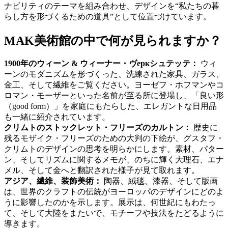
ナビリティのテーマを組み合わせ、デザインを“私たちの暮
らし方を形づくるための道具”として位置づけています。
MAK美術館の中で何が見られますか？
1900年のウィーン & ウィーナー・ヴеркシュテッテ：
ウィ
ーンのモダニズムを形づくった、洗練された家具、ガラス、
金工、そして繊維をご覧ください。ヨーゼフ・ホフマンやコ
ロマン・モーザーといった名前が至る所に登場し、「良い形
（good form）」を家庭にもたらした、エレガントな日用品
も一緒に紹介されています。
クリムトのストックレット・フリーズのカルトン：
歴史に
残るモザイク・フリーズのための大判の下絵が、グスタフ・
クリムトのデザインの思考を明らかにします。素材、パター
ン、そしてリズムに関するメモが、のちに輝く大理石、エナ
メル、そして金へと翻訳された様子が見て取れます。
アジア、繊維、装飾美術：
陶器、絨毯、漆器、そして版画
は、世界のクラフトの伝統がヨーロッパのデザインにどのよ
うに影響したのかを示します。展示は、何世紀にもわたっ
て、そして大陸をまたいで、モチーフや技法をたどるように
導きます。