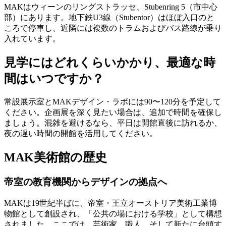
MAKはウィーンのリングストラッセ、Stubenring 5（市中心
部）にあります。地下鉄U3線（Stubentor）はほぼ入口のと
ころで停車し、近隣には複数のトラムおよびバス路線が乗り
入れています。
見学にはどれくらいかかり、最適な時
間はいつですか？
常設展示室とMAKデザイン・ラボには90〜120分を予定して
ください。企画展を深く見たい場合は、追加で時間を確保し
ましょう。混雑を避けるなら、平日は開館直後に訪れるか、
夜の遅い時間の開館を活用してください。
MAK美術館の歴史
帝室の教育機関からデザインの拠点へ
MAKは19世紀半ばに、帝室・王立オーストリア美術工業博
物館として創設され、「公共の場における学校」として構想
されました。ここでは、芸術家、職人、そして新たに台頭す