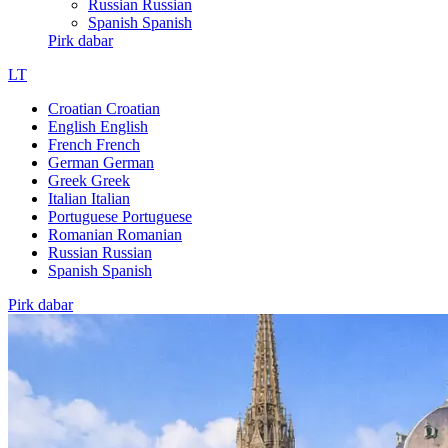
Russian
Russian
Spanish
Spanish
Pirk dabar
LT
Croatian
Croatian
English
English
French
French
German
German
Greek
Greek
Italian
Italian
Portuguese
Portuguese
Romanian
Romanian
Russian
Russian
Spanish
Spanish
Pirk dabar