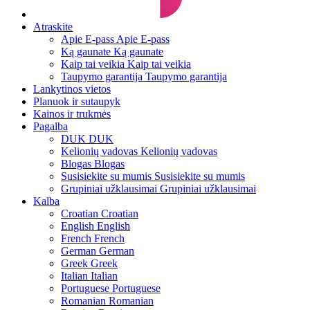
Atraskite
Apie E-pass
Apie E-pass
Ką gaunate
Ką gaunate
Kaip tai veikia
Kaip tai veikia
Taupymo garantija
Taupymo garantija
Lankytinos vietos
Planuok ir sutaupyk
Kainos ir trukmės
Pagalba
DUK
DUK
Kelionių vadovas
Kelionių vadovas
Blogas
Blogas
Susisiekite su mumis
Susisiekite su mumis
Grupiniai užklausimai
Grupiniai užklausimai
Kalba
Croatian
Croatian
English
English
French
French
German
German
Greek
Greek
Italian
Italian
Portuguese
Portuguese
Romanian
Romanian