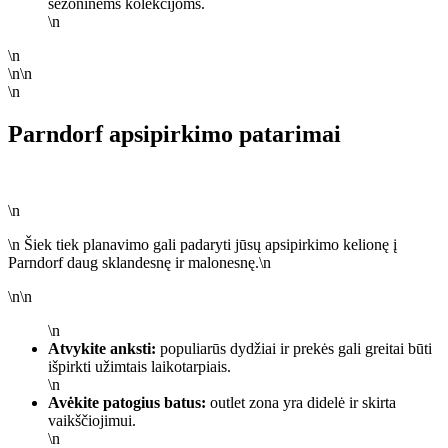
sezoninėms kolekcijoms.
\n
\n
\n\n
\n
Parndorf apsipirkimo patarimai
\n
\n Šiek tiek planavimo gali padaryti jūsų apsipirkimo kelionę į
Parndorf daug sklandesnę ir malonesnę.\n
\n\n
\n
Atvykite anksti:
populiarūs dydžiai ir prekės gali greitai būti
išpirkti užimtais laikotarpiais.
\n
Avėkite patogius batus:
outlet zona yra didelė ir skirta
vaikščiojimui.
\n