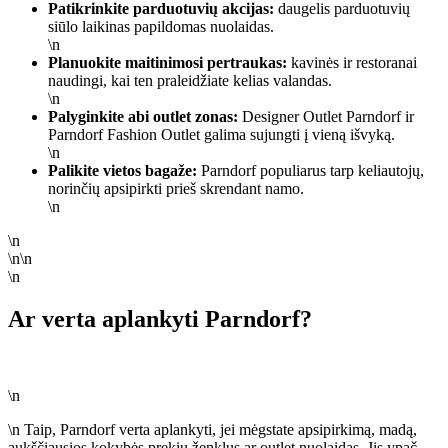
Patikrinkite parduotuvių akcijas:
daugelis parduotuvių
siūlo laikinas papildomas nuolaidas.
\n
Planuokite maitinimosi pertraukas:
kavinės ir restoranai
naudingi, kai ten praleidžiate kelias valandas.
\n
Palyginkite abi outlet zonas:
Designer Outlet Parndorf ir
Parndorf Fashion Outlet galima sujungti į vieną išvyką.
\n
Palikite vietos bagaže:
Parndorf populiarus tarp keliautojų,
norinčių apsipirkti prieš skrendant namo.
\n
\n
\n\n
\n
Ar verta aplankyti Parndorf?
\n
\n Taip, Parndorf verta aplankyti, jei mėgstate apsipirkimą, madą,
aukščiausios kokybės prekių ženklus ar outlet nuolaidas. Jis ypač