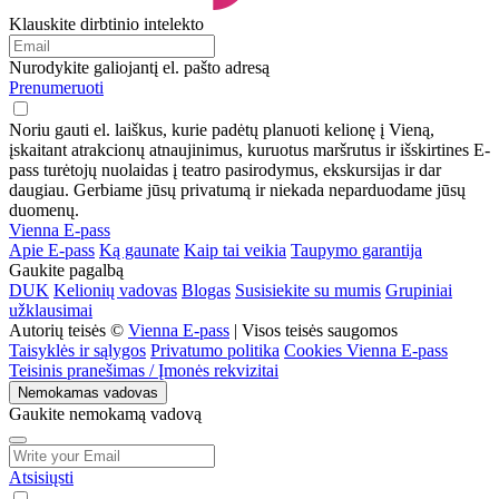
Klauskite dirbtinio intelekto
Nurodykite galiojantį el. pašto adresą
Prenumeruoti
Noriu gauti el. laiškus, kurie padėtų planuoti kelionę į Vieną,
įskaitant atrakcionų atnaujinimus, kuruotus maršrutus ir išskirtines E-
pass turėtojų nuolaidas į teatro pasirodymus, ekskursijas ir dar
daugiau. Gerbiame jūsų privatumą ir niekada neparduodame jūsų
duomenų.
Vienna E-pass
Apie E-pass
Ką gaunate
Kaip tai veikia
Taupymo garantija
Gaukite pagalbą
DUK
Kelionių vadovas
Blogas
Susisiekite su mumis
Grupiniai
užklausimai
Autorių teisės ©
Vienna E-pass
| Visos teisės saugomos
Taisyklės ir sąlygos
Privatumo politika
Cookies Vienna E-pass
Teisinis pranešimas / Įmonės rekvizitai
Nemokamas vadovas
Gaukite nemokamą vadovą
Atsisiųsti