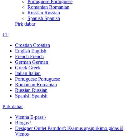
Portuguese
Portuguese
Romanian
Romanian
Russian
Russian
Spanish
Spanish
Pirk dabar
LT
Croatian
Croatian
English
English
French
French
German
German
Greek
Greek
Italian
Italian
Portuguese
Portuguese
Romanian
Romanian
Russian
Russian
Spanish
Spanish
Pirk dabar
Vienna E-pass
\
Blogas
\
Designer Outlet Parndorf: Išsamus apsipirkimo gidas iš
Vienos