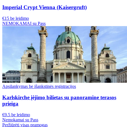
Imperial Crypt Vienna (Kaisergruft)
€15 be leidimo
NEMOKAMAI su Pass
Apsilankymas be išankstinės registracijos
Karlskirche įėjimo bilietas su panoramine terasos
prieiga
€9.5 be leidimo
Nemokamai su Pass
Peržiūrėti visas pramogas