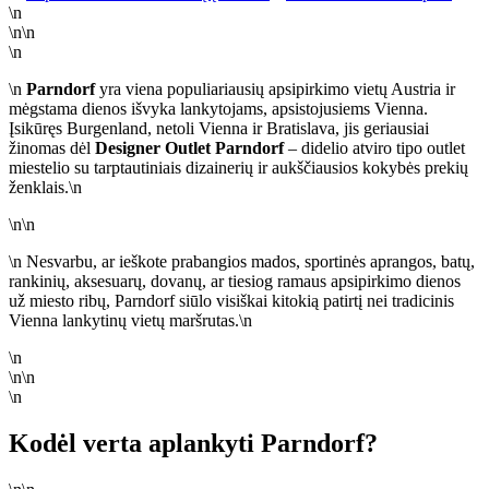
\n
\n\n
\n
\n
Parndorf
yra viena populiariausių apsipirkimo vietų Austria ir
mėgstama dienos išvyka lankytojams, apsistojusiems Vienna.
Įsikūręs Burgenland, netoli Vienna ir Bratislava, jis geriausiai
žinomas dėl
Designer Outlet Parndorf
– didelio atviro tipo outlet
miestelio su tarptautiniais dizainerių ir aukščiausios kokybės prekių
ženklais.\n
\n\n
\n Nesvarbu, ar ieškote prabangios mados, sportinės aprangos, batų,
rankinių, aksesuarų, dovanų, ar tiesiog ramaus apsipirkimo dienos
už miesto ribų, Parndorf siūlo visiškai kitokią patirtį nei tradicinis
Vienna lankytinų vietų maršrutas.\n
\n
\n\n
\n
Kodėl verta aplankyti Parndorf?