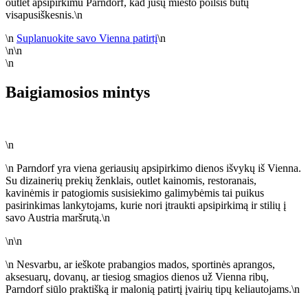
outlet apsipirkimu Parndorf, kad jūsų miesto poilsis būtų
visapusiškesnis.\n
\n
Suplanuokite savo Vienna patirtį
\n
\n\n
\n
Baigiamosios mintys
\n
\n Parndorf yra viena geriausių apsipirkimo dienos išvykų iš Vienna.
Su dizainerių prekių ženklais, outlet kainomis, restoranais,
kavinėmis ir patogiomis susisiekimo galimybėmis tai puikus
pasirinkimas lankytojams, kurie nori įtraukti apsipirkimą ir stilių į
savo Austria maršrutą.\n
\n\n
\n Nesvarbu, ar ieškote prabangios mados, sportinės aprangos,
aksesuarų, dovanų, ar tiesiog smagios dienos už Vienna ribų,
Parndorf siūlo praktišką ir malonią patirtį įvairių tipų keliautojams.\n