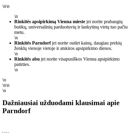
\n\n
\n
Rinkitės apsipirkimą Vienna mieste
jei norite prabangių
butikų, universalinių parduotuvių ir lankytinų vietų tuo pačiu
metu.
\n
Rinkitės Parndorf
jei norite outlet kainų, daugiau prekių
ženklų vienoje vietoje ir atskiros apsipirkimo dienos.
\n
Rinkitės abu
jei norite visapusiškos Vienna apsipirkimo
patirties.
\n
\n
\n\n
\n
Dažniausiai užduodami klausimai apie
Parndorf