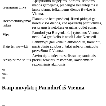
Apsipirkimo mėgėjams, poroms, šeimoms,
mados gerbėjams, prabangos keliautojams ir
Geriausiai tinka
lankytojams, ieškantiems dienos išvykos iš
Vienna.
Planuokite bent pusdienį. Rimti pirkėjai gali
Rekomenduojamas
norėti visos dienos, kad apžiūrėtų parduotuves,
laikas
restoranus ir netoliese esančias outlet zonas.
Parndorf yra Burgenland, į rytus nuo Vienna,
Vieta
netoli A4 greitkelio ir netoli Lake Neusiedl.
Lankytojai gali keliauti automobiliu, traukiniu,
Kaip ten nuvykti
maršrutiniu autobusu, taksi arba organizuotu
pervežimu iš Vienna.
Atviro tipo outlet miestelis su tarptautiniais
Apsipirkimo stilius
prekių ženklais, restoranais, kavinėmis ir
sezoninėmis akcijomis.
\n
\n\n
\n
Kaip nuvykti į Parndorf iš Vienna
\n