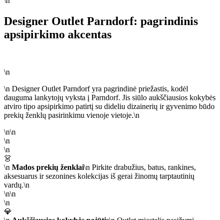
\n
Designer Outlet Parndorf: pagrindinis
apsipirkimo akcentas
\n
\n Designer Outlet Parndorf yra pagrindinė priežastis, kodėl
dauguma lankytojų vyksta į Parndorf. Jis siūlo aukščiausios kokybės
atviro tipo apsipirkimo patirtį su dideliu dizainerių ir gyvenimo būdo
prekių ženklų pasirinkimu vienoje vietoje.\n
\n\n
\n
\n
👗
\n
Mados prekių ženklai
\n Pirkite drabužius, batus, rankines,
aksesuarus ir sezonines kolekcijas iš gerai žinomų tarptautinių
vardų.\n
\n\n
\n
💎