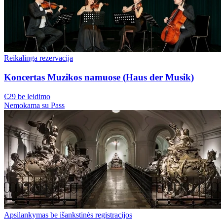
Reikalinga rezervacija
Koncertas Muzikos namuose (Haus der Musik)
€29 be leidimo
Nemokama su Pass
Apsilankymas be išankstinės registracijos