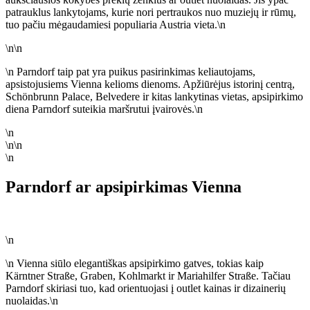
patrauklus lankytojams, kurie nori pertraukos nuo muziejų ir rūmų,
tuo pačiu mėgaudamiesi populiaria Austria vieta.\n
\n\n
\n Parndorf taip pat yra puikus pasirinkimas keliautojams,
apsistojusiems Vienna kelioms dienoms. Apžiūrėjus istorinį centrą,
Schönbrunn Palace, Belvedere ir kitas lankytinas vietas, apsipirkimo
diena Parndorf suteikia maršrutui įvairovės.\n
\n
\n\n
\n
Parndorf ar apsipirkimas Vienna
\n
\n Vienna siūlo elegantiškas apsipirkimo gatves, tokias kaip
Kärntner Straße, Graben, Kohlmarkt ir Mariahilfer Straße. Tačiau
Parndorf skiriasi tuo, kad orientuojasi į outlet kainas ir dizainerių
nuolaidas.\n