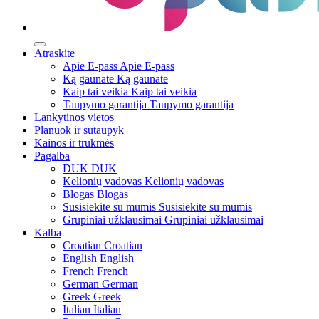
Atraskite
Apie E-pass
Apie E-pass
Ką gaunate
Ką gaunate
Kaip tai veikia
Kaip tai veikia
Taupymo garantija
Taupymo garantija
Lankytinos vietos
Planuok ir sutaupyk
Kainos ir trukmės
Pagalba
DUK
DUK
Kelionių vadovas
Kelionių vadovas
Blogas
Blogas
Susisiekite su mumis
Susisiekite su mumis
Grupiniai užklausimai
Grupiniai užklausimai
Kalba
Croatian
Croatian
English
English
French
French
German
German
Greek
Greek
Italian
Italian