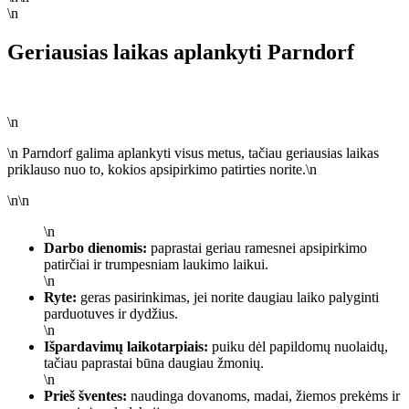
\n
Geriausias laikas aplankyti Parndorf
\n
\n Parndorf galima aplankyti visus metus, tačiau geriausias laikas
priklauso nuo to, kokios apsipirkimo patirties norite.\n
\n\n
\n
Darbo dienomis:
paprastai geriau ramesnei apsipirkimo
patirčiai ir trumpesniam laukimo laikui.
\n
Ryte:
geras pasirinkimas, jei norite daugiau laiko palyginti
parduotuves ir dydžius.
\n
Išpardavimų laikotarpiais:
puiku dėl papildomų nuolaidų,
tačiau paprastai būna daugiau žmonių.
\n
Prieš šventes:
naudinga dovanoms, madai, žiemos prekėms ir