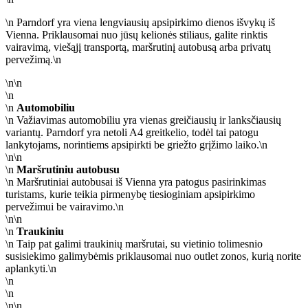
\n Parndorf yra viena lengviausių apsipirkimo dienos išvykų iš
Vienna. Priklausomai nuo jūsų kelionės stiliaus, galite rinktis
vairavimą, viešąjį transportą, maršrutinį autobusą arba privatų
pervežimą.\n
\n\n
\n
\n
Automobiliu
\n Važiavimas automobiliu yra vienas greičiausių ir lanksčiausių
variantų. Parndorf yra netoli A4 greitkelio, todėl tai patogu
lankytojams, norintiems apsipirkti be griežto grįžimo laiko.\n
\n\n
\n
Maršrutiniu autobusu
\n Maršrutiniai autobusai iš Vienna yra patogus pasirinkimas
turistams, kurie teikia pirmenybę tiesioginiam apsipirkimo
pervežimui be vairavimo.\n
\n\n
\n
Traukiniu
\n Taip pat galimi traukinių maršrutai, su vietinio tolimesnio
susisiekimo galimybėmis priklausomai nuo outlet zonos, kurią norite
aplankyti.\n
\n
\n
\n\n