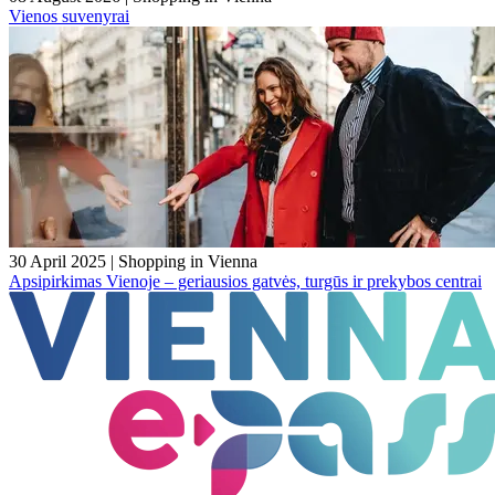
Vienos suvenyrai
30 April 2025
|
Shopping in Vienna
Apsipirkimas Vienoje – geriausios gatvės, turgūs ir prekybos centrai