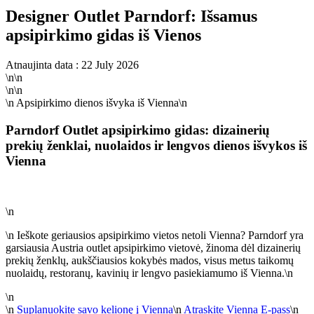
Designer Outlet Parndorf: Išsamus
apsipirkimo gidas iš Vienos
Atnaujinta data : 22 July 2026
\n\n
\n\n
\n
Apsipirkimo dienos išvyka iš Vienna
\n
Parndorf Outlet apsipirkimo gidas: dizainerių
prekių ženklai, nuolaidos ir lengvos dienos išvykos iš
Vienna
\n
\n Ieškote geriausios apsipirkimo vietos netoli Vienna? Parndorf yra
garsiausia Austria outlet apsipirkimo vietovė, žinoma dėl dizainerių
prekių ženklų, aukščiausios kokybės mados, visus metus taikomų
nuolaidų, restoranų, kavinių ir lengvo pasiekiamumo iš Vienna.\n
\n
\n
Suplanuokite savo kelionę į Vienna
\n
Atraskite Vienna E-pass
\n