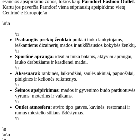
esančios apsipirkimo zonos, tokios kaip
Parndorf Fashion Outlet
.
Kartu jos paverčia Parndorf viena stipriausių apsipirkimo vietų
Centrinėje Europoje.\n
\n\n
\n
Prabangūs prekių ženklai:
puikiai tinka lankytojams,
ieškantiems dizainerių mados ir aukščiausios kokybės ženklų.
\n
Sportinė apranga:
idealiai tinka batams, aktyviai aprangai,
lauko drabužiams ir kasdienei madai.
\n
Aksesuarai:
rankinės, laikrodžiai, saulės akiniai, papuošalai,
piniginės ir kelionės reikmenys.
\n
Šeimos apsipirkimas:
mados ir gyvenimo būdo parduotuvės
vyrams, moterims ir vaikams.
\n
Outlet atmosfera:
atviro tipo gatvės, kavinės, restoranai ir
ramus miestelio stiliaus išdėstymas.
\n
\n
\n\n