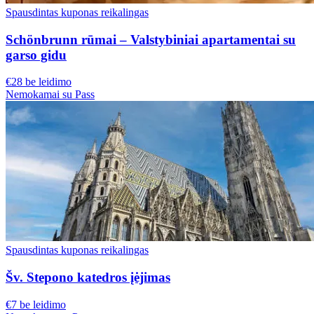
Spausdintas kuponas reikalingas
Schönbrunn rūmai – Valstybiniai apartamentai su
garso gidu
€28 be leidimo
Nemokamai su Pass
Spausdintas kuponas reikalingas
Šv. Stepono katedros įėjimas
€7 be leidimo