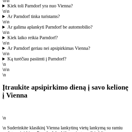
\n\n
Kiek toli Parndorf yra nuo Vienna?
\n\n
Ar Parndorf tinka turistams?
\n\n
Ar galima aplankyti Parndorf be automobilio?
\n\n
Kiek laiko reikia Parndorf?
\n\n
Ar Parndorf geriau nei apsipirkimas Vienna?
\n\n
Ką turėčiau pasiimti į Parndorf?
\n
\n\n
\n
Įtraukite apsipirkimo dieną į savo kelionę
į Vienna
\n
\n Suderinkite klasikinį Vienna lankytinų vietų lankymą su ramiu