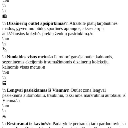
\n\n
\n
\n
🛍️
\n
Dizainerių outlet apsipirkimas
\n Atraskite platų tarptautinės
mados, gyvenimo būdo, sportinės aprangos, aksesuarų ir
aukščiausios kokybės prekių ženklų pasirinkimą.\n
\n\n
\n
🏷️
\n
Nuolaidos visus metus
\n Parndorf garsėja outlet kainomis,
sezoninėmis akcijomis ir sumažintomis dizainerių kolekcijų
kainomis visus metus.\n
\n\n
\n
🚍
\n
Lengvai pasiekiamas iš Vienna
\n Outlet zona lengvai
pasiekiama automobiliu, traukiniu, taksi arba maršrutiniu autobusu iš
Vienna.\n
\n\n
\n
☕
\n
Restoranai ir kavinės
\n Padarykite pertrauką tarp parduotuvių su