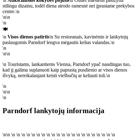
\n
Aukščiausios kokybės pojūtis
\n Outlet miestelis pasižymi
stilingu dizainu, todėl diena atrodo ramesnė nei įprastame prekybos
centre.\n
\n\n
\n
🍽️
\n
Visos dienos patirtis
\n Su restoranais, kavinėmis ir lankytojų
paslaugomis Parndorf lengva mėgautis kelias valandas.\n
\n
\n\n
\n Touristams, lankantiems Vienna, Parndorf ypač naudingas tuo,
kad jį galima suplanuoti kaip paprastą pusdienio ar visos dienos
išvyką, nereikalaujant keisti viešbučių ar keliauti toli.\n
\n
\n\n
\n
Parndorf lankytojų informacija
\n\n \n \n \n \n \n \n \n \n \n \n \n \n \n \n \n \n \n \n \n \n \n