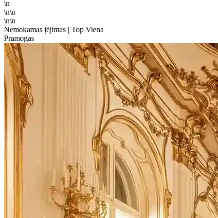
\n
\n\n
\n\n
Nemokamas įėjimas į Top Viena
Pramogas