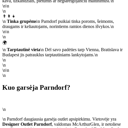
kava, užkandžiais, pietumis ar neįpareigojančiu maitinimusi.\n
\n\n
\n
👨‍👩‍👧
\n
Tinka grupėms
\n Parndorf puikiai tinka poroms, šeimoms,
draugams ir keliautojams, norintiems ramios dienos išvykos.\n
\n\n
\n
🌍
\n
Tarptautinė vieta
\n Dėl savo padėties tarp Vienna, Bratislava ir
Budapest jis patrauklus tarptautiniams lankytojams.\n
\n
\n
\n\n
\n
Kuo garsėja Parndorf?
\n
\n Parndorf daugiausia garsėja outlet apsipirkimu. Vietovėje yra
Designer Outlet Parndorf
, valdomas McArthurGlen, ir netoliese