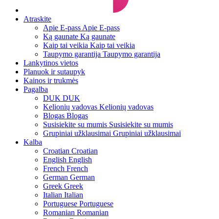
Atraskite
Apie E-pass
Apie E-pass
Ką gaunate
Ką gaunate
Kaip tai veikia
Kaip tai veikia
Taupymo garantija
Taupymo garantija
Lankytinos vietos
Planuok ir sutaupyk
Kainos ir trukmės
Pagalba
DUK
DUK
Kelionių vadovas
Kelionių vadovas
Blogas
Blogas
Susisiekite su mumis
Susisiekite su mumis
Grupiniai užklausimai
Grupiniai užklausimai
Kalba
Croatian
Croatian
English
English
French
French
German
German
Greek
Greek
Italian
Italian
Portuguese
Portuguese
Romanian
Romanian