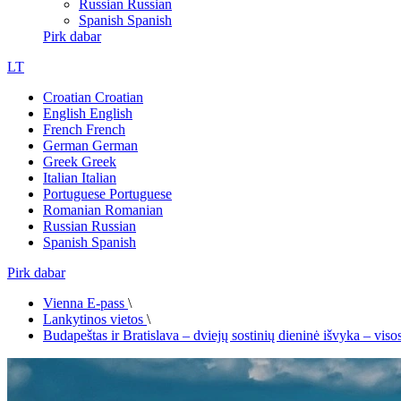
Russian
Russian
Spanish
Spanish
Pirk dabar
LT
Croatian
Croatian
English
English
French
French
German
German
Greek
Greek
Italian
Italian
Portuguese
Portuguese
Romanian
Romanian
Russian
Russian
Spanish
Spanish
Pirk dabar
Vienna E-pass
\
Lankytinos vietos
\
Budapeštas ir Bratislava – dviejų sostinių dieninė išvyka – viso