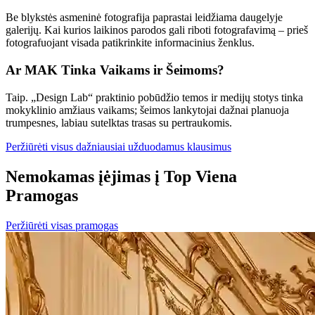
Be blykstės asmeninė fotografija paprastai leidžiama daugelyje
galerijų. Kai kurios laikinos parodos gali riboti fotografavimą – prieš
fotografuojant visada patikrinkite informacinius ženklus.
Ar MAK Tinka Vaikams ir Šeimoms?
Taip. „Design Lab“ praktinio pobūdžio temos ir medijų stotys tinka
mokyklinio amžiaus vaikams; šeimos lankytojai dažnai planuoja
trumpesnes, labiau sutelktas trasas su pertraukomis.
Peržiūrėti visus dažniausiai užduodamus klausimus
Nemokamas įėjimas į Top Viena
Pramogas
Peržiūrėti visas pramogas