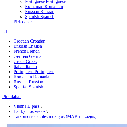
Portuguese
Portuguese
Romanian
Romanian
Russian
Russian
Spanish
Spanish
Pirk dabar
LT
Croatian
Croatian
English
English
French
French
German
German
Greek
Greek
Italian
Italian
Portuguese
Portuguese
Romanian
Romanian
Russian
Russian
Spanish
Spanish
Pirk dabar
Vienna E-pass
\
Lankytinos vietos
\
Taikomosios dailės muziejus (MAK muziejus)