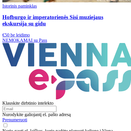
Istorinis paminklas
Hofburgo ir imperatorienės Sisi muziejaus
ekskursija su gidu
€50 be leidimo
NEMOKAMAI su Pass
Klauskite dirbtinio intelekto
Nurodykite galiojantį el. pašto adresą
Prenumeruoti
Noriu gauti el. laiškus, kurie padėtų planuoti kelionę į Vieną,