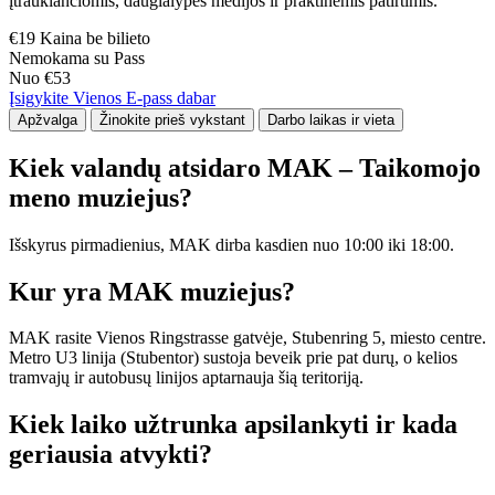
įtraukiančiomis, daugialypės medijos ir praktinėmis patirtimis.
€19 Kaina be bilieto
Nemokama su Pass
Nuo €53
Įsigykite Vienos E-pass dabar
Apžvalga
Žinokite prieš vykstant
Darbo laikas ir vieta
Kiek valandų atsidaro MAK – Taikomojo
meno muziejus?
Išskyrus pirmadienius, MAK dirba kasdien nuo 10:00 iki 18:00.
Kur yra MAK muziejus?
MAK rasite Vienos Ringstrasse gatvėje, Stubenring 5, miesto centre.
Metro U3 linija (Stubentor) sustoja beveik prie pat durų, o kelios
tramvajų ir autobusų linijos aptarnauja šią teritoriją.
Kiek laiko užtrunka apsilankyti ir kada
geriausia atvykti?