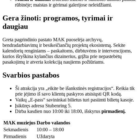
rūbinėje; maistas ir gėrimai galerijose neleidžiami.
Gera žinoti: programos, tyrimai ir
daugiau
Greta pagrindinio pastato MAK puoselėja archyvų,
bendradarbiavimų ir besikeičiančių projektų ekosistemą. Sekite
kalendorių renginiams – paskaitoms, dirbtuvėms ir intervencijoms,
kurios išryškina kylančius dizainerius, grįžta prie nepastebėtų
pasakojimų ir atveria kolekciją naujiems požiūriams.
Svarbios pastabos
Ši atrakcija yra „eikite be išankstinės registracijos“. Reikia tik
prie įėjimo iš savo klientų paskyros atsisiųsti QR kodą.
Vaikų „E-pass“ savininkai bilietus turi pasiimti bilietų kasoje.
Įsikūręs adresu Stubenring 5.
Dirba kasdien nuo 10:00 iki 18:00, išskyrus
pirmadienį.
MAK muziejus
Darbo valandos
Sekmadienis
10:00 – 18:00
Pirmadienis
Uždaryta