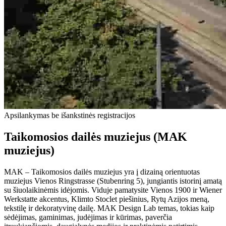
Apsilankymas be išankstinės registracijos
Taikomosios dailės muziejus (MAK
muziejus)
MAK – Taikomosios dailės muziejus yra į dizainą orientuotas
muziejus Vienos Ringstrasse (Stubenring 5), jungiantis istorinį amatą
su šiuolaikinėmis idėjomis. Viduje pamatysite Vienos 1900 ir Wiener
Werkstatte akcentus, Klimto Stoclet piešinius, Rytų Azijos meną,
tekstilę ir dekoratyvinę dailę. MAK Design Lab temas, tokias kaip
sėdėjimas, gaminimas, judėjimas ir kūrimas, paverčia