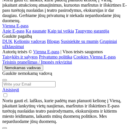
įskaitant atrakcionų atnaujinimus, kuruotus maršrutus ir išskirtines E-
pass turėtojų nuolaidas į teatro pasirodymus, ekskursijas ir dar
daugiau. Gerbiame jūsų privatumą ir niekada neparduodame jūsų
duomenų.
Vienna E-pass
Apie E-pass
Ką gaunate
Kaip tai veikia
Taupymo garantija
Gaukite pagalbą
DUK
Kelionių vadovas
Blogas
Susisiekite su mumis
Grupiniai
užklausimai
Autorių teisės ©
Vienna E-pass
| Visos teisės saugomos
Taisyklės ir sąlygos
Privatumo politika
Cookies Vienna E-pass
Teisinis pranešimas / Įmonės rekvizitai
Nemokamas vadovas
Gaukite nemokamą vadovą
Atsisiųsti
Noriu gauti el. laiškus, kurie padėtų man planuoti kelionę į Vieną,
įskaitant lankytinų vietų naujienas, maršrutus ir išskirtines E-pass
turėtojų nuolaidas teatro pasirodymams, ekskursijoms ir kitiems
miesto leidimams, laikantis mūsų duomenų politikos. Mes
neparduodame jūsų duomenų.