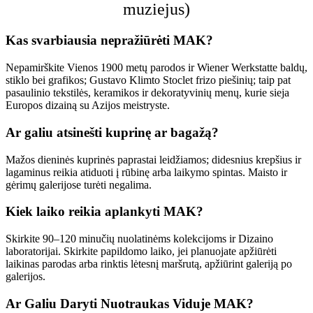
muziejus)
Kas svarbiausia nepražiūrėti MAK?
Nepamirškite Vienos 1900 metų parodos ir Wiener Werkstatte baldų,
stiklo bei grafikos; Gustavo Klimto Stoclet frizo piešinių; taip pat
pasaulinio tekstilės, keramikos ir dekoratyvinių menų, kurie sieja
Europos dizainą su Azijos meistryste.
Ar galiu atsinešti kuprinę ar bagažą?
Mažos dieninės kuprinės paprastai leidžiamos; didesnius krepšius ir
lagaminus reikia atiduoti į rūbinę arba laikymo spintas. Maisto ir
gėrimų galerijose turėti negalima.
Kiek laiko reikia aplankyti MAK?
Skirkite 90–120 minučių nuolatinėms kolekcijoms ir Dizaino
laboratorijai. Skirkite papildomo laiko, jei planuojate apžiūrėti
laikinas parodas arba rinktis lėtesnį maršrutą, apžiūrint galeriją po
galerijos.
Ar Galiu Daryti Nuotraukas Viduje MAK?