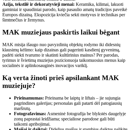
Azija, tekstilė ir dekoratyvieji menai:
Keramika, kilimai, lakuoti
gaminiai ir spaudiniai parodo, kaip pasaulio amatų tradicijos paveikė
Europos dizainą. Ekspozicija kviečia sekti motyvus ir technikas per
šimtmečius ir žemynus.
MAK muziejaus paskirtis laikui bėgant
MAK misija išaugo nuo pavyzdinių objektų rodymo iki didesnių
klausimų kėlimo: kaip dizainas gali pagerinti kasdienį gyvenimą,
padėti siekti tvarumo ir skatinti kultūrinius mainus? Per parodas,
tyrimus ir švietimą muziejus pozicionuoja taikomuosius menus kaip
socialinės ir aplinkosauginės inovacijos variklį.
Ką verta žinoti prieš apsilankant MAK
muziejuje?
Prieinamumas:
Prieinama be laiptų ir liftais – jie sujungia
pagrindines galerijas; personalas gali patarti dėl patogiausių
maršrutų.
Fotografavimas:
Asmeninė fotografija be blykstės daugelyje
zonų paprastai leidžiama; specialiose parodose gali būti
taikomi apribojimai.
Maišai ir daiktai:
Didelius maišus ir stambius daiktus palikite