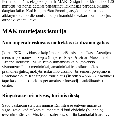
Permanentinėms ekspozicijoms ir MAK Design Lab skirkite 90–120
minučių; jei norite detaliai panagrinėti laikinąsias parodas, skirkite
daugiau laiko. Kad būtų mažiau žmonių, atvykite netrukus po
atidarymo darbo dienomis arba pasinaudokite vakaro, kai muziejus
dirba iki vėliau, laiku.
MAK muziejaus istorija
Nuo imperatoriškosios mokyklos iki dizaino galios
Įkurtas XIX a. viduryje kaip Imperatoriškasis karališkasis Austrijos
meno ir pramonės muziejus (Imperial Royal Austrian Museum of
Art and Industry), MAK buvo sumanytas kaip „mokykla
visuomenei“, kur menininkai, amatininkai ir besikuriančios
pramonės galėtų mokytis išskirtinio dizaino. Jis sėmėsi įkvėpimo iš
Londono South Kensington muziejaus (šiandien – V&A) ir netrukus
tapo kasdienius objektus per amatus ir inovacijas aukštinančiu
centru.
Ringstrasse orientyras, turintis tikslą
Savo paskirčiai statytais namais Ringstrasse gatvėje muziejus
signalizavo, kad taikomieji menai turi būti civicinio (pilietinio)
gyvenimo širdyje. Muziejaus galerijos, studijų kambariai ir archyvai