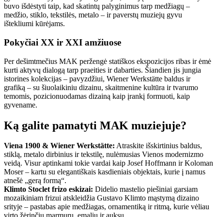
buvo išdėstyti taip, kad skatintų palyginimus tarp medžiagų –
medžio, stiklo, tekstilės, metalo – ir paverstų muziejų gyvu
ištekliumi kūrėjams.
Pokyčiai XX ir XXI amžiuose
Per dešimtmečius MAK peržengė statiškos ekspozicijos ribas ir ėmė
kurti aktyvų dialogą tarp praeities ir dabarties. Šiandien jis jungia
istorines kolekcijas – pavyzdžiui, Wiener Werkstätte baldus ir
grafiką – su šiuolaikiniu dizainu, skaitmenine kultūra ir tvarumo
temomis, pozicionuodamas dizainą kaip įrankį formuoti, kaip
gyvename.
Ką galite pamatyti MAK muziejuje?
Viena 1900 & Wiener Werkstätte:
Atraskite išskirtinius baldus,
stiklą, metalo dirbinius ir tekstilę, nulėmusias Vienos modernizmo
veidą. Visur aptinkami tokie vardai kaip Josef Hoffmann ir Koloman
Moser – kartu su elegantiškais kasdieniais objektais, kurie į namus
atnešė „gerą formą“.
Klimto Stoclet frizo eskizai:
Didelio mastelio piešiniai garsiam
mozaikiniam frizui atskleidžia Gustavo Klimto mąstymą dizaino
srityje – pastabas apie medžiagas, ornamentiką ir ritmą, kurie vėliau
virto žėrinčiu marmuru, emaliu ir auksu.