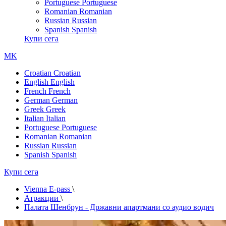
Portuguese
Portuguese
Romanian
Romanian
Russian
Russian
Spanish
Spanish
Купи сега
MK
Croatian
Croatian
English
English
French
French
German
German
Greek
Greek
Italian
Italian
Portuguese
Portuguese
Romanian
Romanian
Russian
Russian
Spanish
Spanish
Купи сега
Vienna E-pass
\
Атракции
\
Палата Шенбрун - Државни апартмани со аудио водич