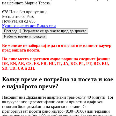
на царицата Марија Тереза.
€28 Цена без пропусница
Бесплатно со Pass
Почнувајќи од €53
Купи го виенскиот E-pass сега
Преглед
Погрижете се да знаете пред да тргнете
Работно време и локација
Ве молиме не заборавајте да го отпечатите вашиот ваучер
пред вашата посета.
На лице место е достапен аудио водич на следните јазици:
DE, EN, AR, CS, ES, FR, HU, IT, JA, KO, PL, PT, RO, RU,
SR, TR, UA и ZH.
Колку време е потребно за посета и кое
е најдоброто време?
Пасошот низ Државните апартмани трае околу 40 минути. Тој
вклучува низа церемонијални сали и приватни одаји кои
некогаш биле домаќини на кралски настани. Се
препорачуваат посети рано наутро (8:30–10:00) или термини
доцна попладне (по 4:00 часот) за оние што бараат поспокојна