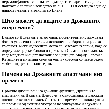
церемонијалниот свет на императорите и цариците. Денес,
палатата е светско наследство на УНЕСКО и останува една од
најпосетуваните атракции во Виена.
Што можете да видите во Државните
апартмани?
Внатре во Државните апартмани, посетителите истражуваат
богато украсени простории исполнети со барокна и рококо
уметност. Меѓу издвoените места се Големата галерија, каде се
одржувале царски балови и приеми, и Салата на огледалата,
каде младиот Моцарт настапил за царицата Марија Терезија.
Ќе видите и интимни семејни одаји украсени со извонреден
мебел, порцелан и таписерии.
Намена на Државните апартмани низ
времето
Првично дизајнирани за државни функции, Државните
апартмани на Палатата Шенбрун ја симболизирале царската
достоинственост и власт. Со текот на времето, нивната улога
се промени од активна употреба во зачувување и едукација.
Денес, тие им овозможуваат на посетителите да доживеат