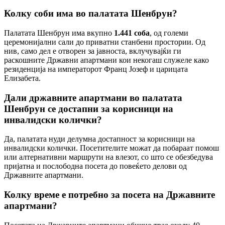
Колку соби има во палатата Шенбрун?
Палатата Шенбрун има вкупно
1.441 соба
, од големи
церемонијални сали до приватни станбени простории. Од
нив, само дел е отворен за јавноста, вклучувајќи ги
раскошните Државни апартмани кои некогаш служеле како
резиденција на императорот Франц Јозеф и царицата
Елизабета.
Дали државните апартмани во палатата
Шенбрун се достапни за корисници на
инвалидски колички?
Да, палатата нуди делумна достапност за корисници на
инвалидски колички. Посетителите можат да побараат помош
или алтернативни маршрути на влезот, со што се обезбедува
пријатна и послободна посета до повеќето делови од
Државните апартмани.
Колку време е потребно за посета на Државните
апартмани?