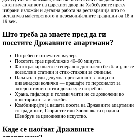
автентичен живот на царскиот двор на Хабсбурзите преку
избрани изложби и детална работа на реставрација што го
истакнува мајсторството и церемонијалните традиции од 18 и
19 век.
Што треба да знаете пред да ги
посетите Државните апартмани?
Потребен е отпечатен ваучер.
Посетата трае приближно 40–60 минути.
Фотографирањето е генерално дозволено без блиц; не се
дозволени стативи и стик-стикови за сликање.
Палатата нуди делумна пристапност за лица во
инвалидски колички — прашајте го персоналот за
алтернативни патеки доколку е потребно.
Храна, пијалоци и големи чанти не се дозволени во
просториите за изложби.
Комбинирајте ја вашата посета на Државните апартмани
со градините, Глориетте или Зоолошката градина
Шенбрун за целодневно искуство.
Каде се наоѓаат Државните