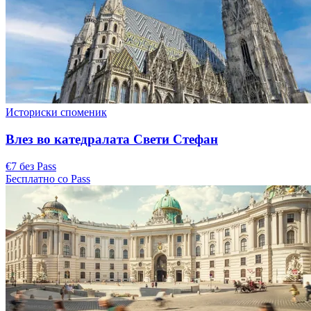
Историски споменик
Влез во катедралата Свети Стефан
€7 без Pass
Бесплатно со Pass