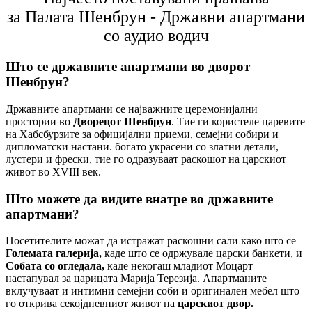
за Палата Шенбрун - Државни апартмани
со аудио водич
Што се државните апартмани во дворот
Шенбрун?
Државните апартмани се најважните церемонијални
простории во
Дворецот Шенбрун
. Тие ги користеле царевите
на Хабсбурзите за официјални приеми, семејни собири и
дипломатски настани. богато украсени со златни детали,
лустери и фрески, тие го одразуваат раскошот на царскиот
живот во XVIII век.
Што можете да видите внатре во државните
апартмани?
Посетителите можат да истражат раскошни сали како што се
Големата галерија,
каде што се одржувале царски банкети, и
Собата со огледала,
каде некогаш младиот Моцарт
настапувал за царицата Марија Терезија. Апартманите
вклучуваат и интимни семејни соби и оригинален мебел што
го открива секојдневниот живот на
царскиот двор.