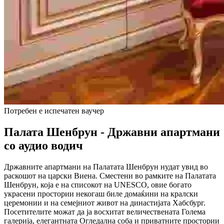
Потребен е испечатен ваучер
Палата Шенбрун - Државни апартмани
со аудио водич
Државните апартмани на Палатата Шенбрун нудат увид во
раскошот на царски Виена. Сместени во рамките на Палатата
Шенбрун, која е на списокот на UNESCO, овие богато
украсени простории некогаш биле домаќини на кралски
церемонии и на семејниот живот на династијата Хабсбург.
Посетителите можат да ја восхитат величествената Голема
галерија, елегантната Огледална соба и приватните простории