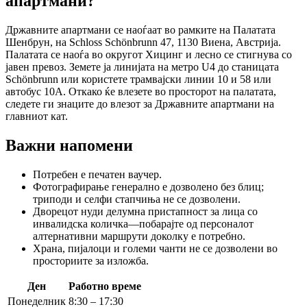
апартмани?
Државните апартмани се наоѓаат во рамките на Палатата
Шенбрун, на Schloss Schönbrunn 47, 1130 Виена, Австрија.
Палатата се наоѓа во округот Хицинг и лесно се стигнува со
јавен превоз. Земете ја линијата на метро U4 до станицата
Schönbrunn или користете трамвајски линии 10 и 58 или
автобус 10A. Откако ќе влезете во просторот на палатата,
следете ги знаците до влезот за Државните апартмани на
главниот кат.
Важни напомени
Потребен е печатен ваучер.
Фотографирање генерално е дозволено без блиц;
триподи и селфи стапчиња не се дозволени.
Дворецот нуди делумна пристапност за лица со
инвалидска количка—побарајте од персоналот
алтернативни маршрути доколку е потребно.
Храна, пијалоци и големи чанти не се дозволени во
просториите за изложба.
Ден
Работно време
Понеделник
8:30 – 17:30