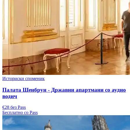
Историски споменик
Палата Шенбрун - Државни апартмани со аудио
водич
€28 без Pass
Бесплатно со Pass