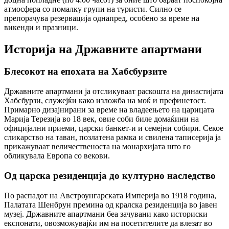
атмосфера со помалку групи на туристи. Силно се
препорачува резервација однапред, особено за време на
викенди и празници.
Историја на Државните апартмани
Блесокот на епохата на Хабсбурзите
Државните апартмани ја отсликуваат раскошта на династијата
Хабсбурзи, служејќи како изложба на моќ и префинетост.
Примарно дизајнирани за време на владеењето на царицата
Марија Терезија во 18 век, овие соби биле домаќини на
официјални приеми, царски банкет-и и семејни собири. Секое
сликарство на таван, позлатена рамка и свилена таписерија ја
прикажуваат величественоста на монархијата што го
обликувала Европа со векови.
Од царска резиденција до културно наследство
По распадот на Австроунгарската Империја во 1918 година,
Палатата Шенбрун премина од кралска резиденција во јавен
музеј. Државните апартмани беа зачувани како историски
експонати, овозможувајќи им на посетителите да влезат во