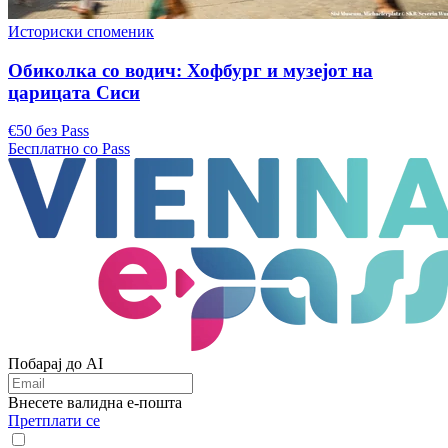
Историски споменик
Обиколка со водич: Хофбург и музејот на
царицата Сиси
€50 без Pass
Бесплатно со Pass
Побарај до AI
Внесете валидна е-пошта
Претплати се