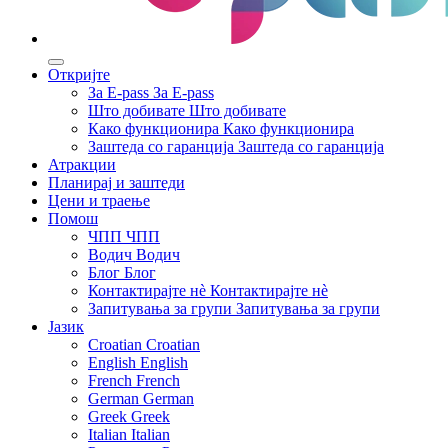
Откријте
За E-pass
За E-pass
Што добивате
Што добивате
Како функционира
Како функционира
Заштеда со гаранција
Заштеда со гаранција
Атракции
Планирај и заштеди
Цени и траење
Помош
ЧПП
ЧПП
Водич
Водич
Блог
Блог
Контактирајте нè
Контактирајте нè
Запитувања за групи
Запитувања за групи
Јазик
Croatian
Croatian
English
English
French
French
German
German
Greek
Greek
Italian
Italian