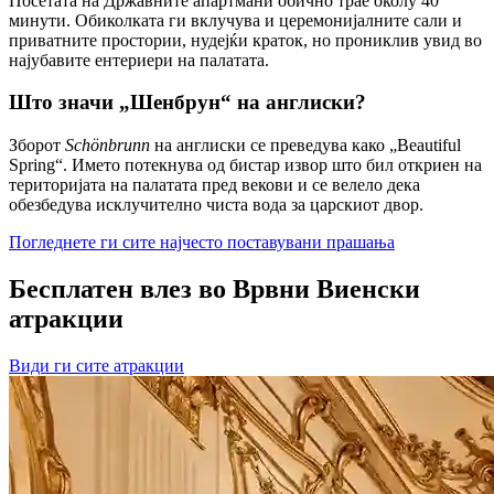
Посетата на Државните апартмани обично трае околу 40
минути. Обиколката ги вклучува и церемонијалните сали и
приватните простории, нудејќи краток, но прониклив увид во
најубавите ентериери на палатата.
Што значи „Шенбрун“ на англиски?
Зборот
Schönbrunn
на англиски се преведува како „Beautiful
Spring“. Името потекнува од бистар извор што бил откриен на
територијата на палатата пред векови и се велело дека
обезбедува исклучително чиста вода за царскиот двор.
Погледнете ги сите најчесто поставувани прашања
Бесплатен влез во Врвни Виенски
атракции
Види ги сите атракции