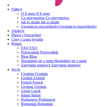
Odkryj
O E-pass
O E-pass
Co otrzymujesz
Co otrzymujesz
Jak to działa
Jak to działa
Gwarancja oszczędności
Gwarancja oszczędności
Atrakcje
Planuj i Oszczędzaj
Ceny i czasu trwania
Pomoc
FAQ
FAQ
Przewodnik
Przewodnik
Blog
Blog
Skontaktuj się z nami
Skontaktuj się z nami
Zapytania grupowe
Zapytania grupowe
Język
Croatian
Croatian
English
English
French
French
German
German
Greek
Greek
Italian
Italian
Portuguese
Portuguese
Romanian
Romanian