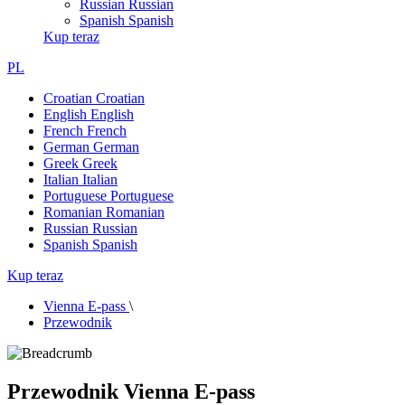
Russian
Russian
Spanish
Spanish
Kup teraz
PL
Croatian
Croatian
English
English
French
French
German
German
Greek
Greek
Italian
Italian
Portuguese
Portuguese
Romanian
Romanian
Russian
Russian
Spanish
Spanish
Kup teraz
Vienna E-pass
\
Przewodnik
Przewodnik Vienna E-pass