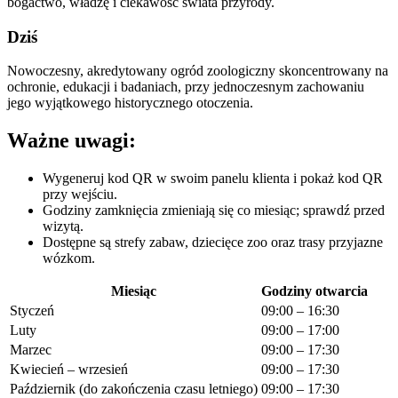
bogactwo, władzę i ciekawość świata przyrody.
Dziś
Nowoczesny, akredytowany ogród zoologiczny skoncentrowany na
ochronie, edukacji i badaniach, przy jednoczesnym zachowaniu
jego wyjątkowego historycznego otoczenia.
Ważne uwagi:
Wygeneruj kod QR w swoim panelu klienta i pokaż kod QR
przy wejściu.
Godziny zamknięcia zmieniają się co miesiąc; sprawdź przed
wizytą.
Dostępne są strefy zabaw, dziecięce zoo oraz trasy przyjazne
wózkom.
Miesiąc
Godziny otwarcia
Styczeń
09:00 – 16:30
Luty
09:00 – 17:00
Marzec
09:00 – 17:30
Kwiecień – wrzesień
09:00 – 17:30
Październik (do zakończenia czasu letniego)
09:00 – 17:30