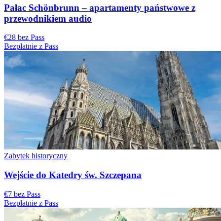
Pałac Schönbrunn – apartamenty państwowe z
przewodnikiem audio
€28 bez Pass
Bezpłatnie z Pass
Zabytek historyczny
Wejście do Katedry św. Szczepana
€7 bez Pass
Bezpłatnie z Pass