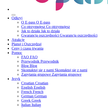
Odkryj
O E-pass
O E-pass
Co otrzymujesz
Co otrzymujesz
Jak to działa
Jak to działa
Gwarancja oszczędności
Gwarancja oszczędności
Atrakcje
Planuj i Oszczędzaj
Ceny i czasu trwania
Pomoc
FAQ
FAQ
Przewodnik
Przewodnik
Blog
Blog
Skontaktuj się z nami
Skontaktuj się z nami
Zapytania grupowe
Zapytania grupowe
Język
Croatian
Croatian
English
English
French
French
German
German
Greek
Greek
Italian
Italian