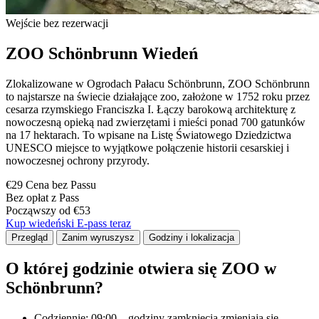
Wejście bez rezerwacji
ZOO Schönbrunn Wiedeń
Zlokalizowane w Ogrodach Pałacu Schönbrunn, ZOO Schönbrunn
to najstarsze na świecie działające zoo, założone w 1752 roku przez
cesarza rzymskiego Franciszka I. Łączy barokową architekturę z
nowoczesną opieką nad zwierzętami i mieści ponad 700 gatunków
na 17 hektarach. To wpisane na Listę Światowego Dziedzictwa
UNESCO miejsce to wyjątkowe połączenie historii cesarskiej i
nowoczesnej ochrony przyrody.
€29 Cena bez Passu
Bez opłat z Pass
Począwszy od €53
Kup wiedeński E-pass teraz
Przegląd
Zanim wyruszysz
Godziny i lokalizacja
O której godzinie otwiera się ZOO w
Schönbrunn?
Codziennie: 09:00 – godziny zamknięcia zmieniają się