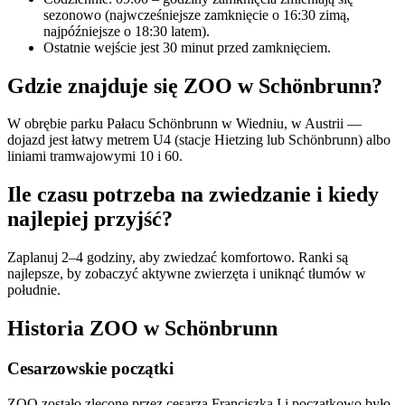
sezonowo (najwcześniejsze zamknięcie o 16:30 zimą,
najpóźniejsze o 18:30 latem).
Ostatnie wejście jest 30 minut przed zamknięciem.
Gdzie znajduje się ZOO w Schönbrunn?
W obrębie parku Pałacu Schönbrunn w Wiedniu, w Austrii —
dojazd jest łatwy metrem U4 (stacje Hietzing lub Schönbrunn) albo
liniami tramwajowymi 10 i 60.
Ile czasu potrzeba na zwiedzanie i kiedy
najlepiej przyjść?
Zaplanuj 2–4 godziny, aby zwiedzać komfortowo. Ranki są
najlepsze, by zobaczyć aktywne zwierzęta i uniknąć tłumów w
południe.
Historia ZOO w Schönbrunn
Cesarzowskie początki
ZOO zostało zlecone przez cesarza Franciszka I i początkowo było