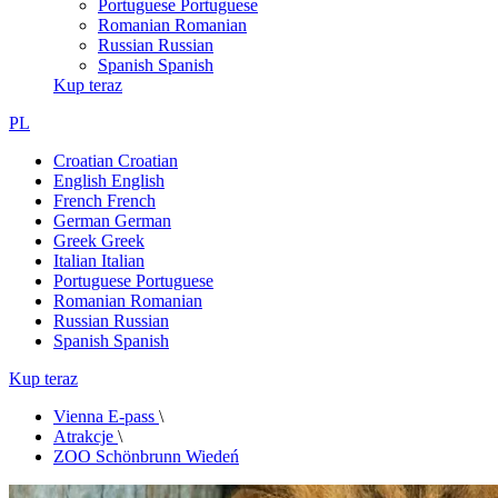
Portuguese
Portuguese
Romanian
Romanian
Russian
Russian
Spanish
Spanish
Kup teraz
PL
Croatian
Croatian
English
English
French
French
German
German
Greek
Greek
Italian
Italian
Portuguese
Portuguese
Romanian
Romanian
Russian
Russian
Spanish
Spanish
Kup teraz
Vienna E-pass
\
Atrakcje
\
ZOO Schönbrunn Wiedeń