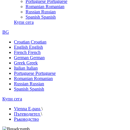
Portuguese
Portuguese
Romanian
Romanian
Russian
Russian
Spanish
Spanish
Купи сега
BG
Croatian
Croatian
English
English
French
French
German
German
Greek
Greek
Italian
Italian
Portuguese
Portuguese
Romanian
Romanian
Russian
Russian
Spanish
Spanish
Купи сега
Vienna E-pass
\
Пътеводител
\
Ръководство