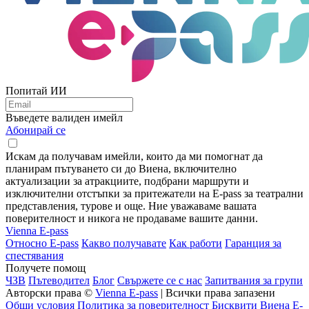
Попитай ИИ
Въведете валиден имейл
Абонирай се
Искам да получавам имейли, които да ми помогнат да
планирам пътуването си до Виена, включително
актуализации за атракциите, подбрани маршрути и
изключителни отстъпки за притежатели на E-pass за театрални
представления, турове и още. Ние уважаваме вашата
поверителност и никога не продаваме вашите данни.
Vienna E-pass
Относно E-pass
Какво получавате
Как работи
Гаранция за
спестявания
Получете помощ
ЧЗВ
Пътеводител
Блог
Свържете се с нас
Запитвания за групи
Авторски права ©
Vienna E-pass
| Всички права запазени
Общи условия
Политика за поверителност
Бисквити Виена E-