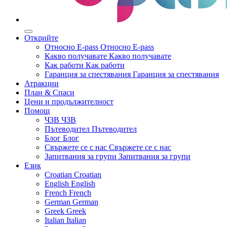
Открийте
Относно E-pass
Относно E-pass
Какво получавате
Какво получавате
Как работи
Как работи
Гаранция за спестявания
Гаранция за спестявания
Атракции
План & Спаси
Цени и продължителност
Помощ
ЧЗВ
ЧЗВ
Пътеводител
Пътеводител
Блог
Блог
Свържете се с нас
Свържете се с нас
Запитвания за групи
Запитвания за групи
Език
Croatian
Croatian
English
English
French
French
German
German
Greek
Greek
Italian
Italian