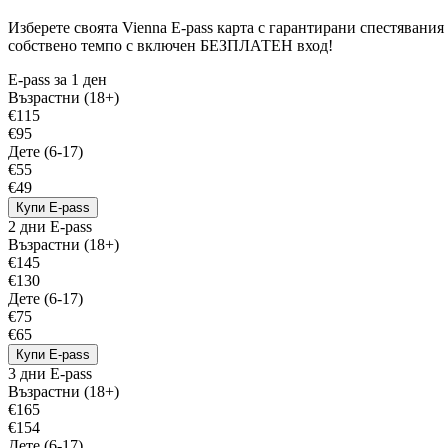
Изберете своята Vienna E-pass карта с гарантирани спестявания 
собствено темпо с включен БЕЗПЛАТЕН вход!
E-pass за 1 ден
Възрастни (18+)
€115
€95
Дете (6-17)
€55
€49
Купи E-pass
2 дни E-pass
Възрастни (18+)
€145
€130
Дете (6-17)
€75
€65
Купи E-pass
3 дни E-pass
Възрастни (18+)
€165
€154
Дете (6-17)