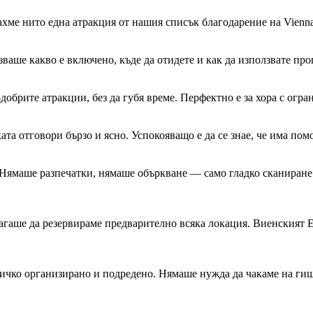
хме нито една атракция от нашия списък благодарение на Vienna
аше какво е включено, къде да отидете и как да използвате про
добрите атракции, без да губя време. Перфектно е за хора с огра
 отговори бързо и ясно. Успокояващо е да се знае, че има помощ
Нямаше разпечатки, нямаше объркване — само гладко сканиране н
лагаше да резервираме предварително всяка локация. Виенският 
сичко организирано и подредено. Нямаше нужда да чакаме на гиш