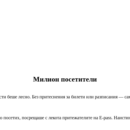
Милион посетители
сти беше лесно. Без притеснения за билети или разписания — сам
о посетих, посрещаше с лекота притежателите на E-pass. Наисти