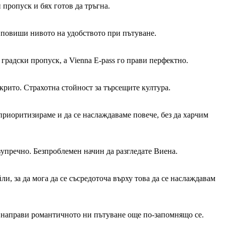
пропуск и бях готов да тръгна.
о повиши нивото на удобството при пътуване.
 градски пропуск, а Vienna E-pass го прави перфектно.
рито. Страхотна стойност за търсещите култура.
приоритизираме и да се наслаждаваме повече, без да харчим
упречно. Безпроблемен начин да разгледате Виена.
и, за да мога да се съсредоточа върху това да се наслаждавам
ва направи романтичното ни пътуване още по-запомнящо се.