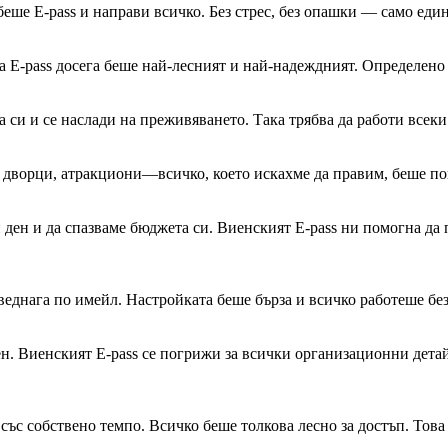
ше E-pass и направи всичко. Без стрес, без опашки — само един 
na E-pass досега беше най-лесният и най-надеждният. Определен
 си и се наслади на преживяването. Така трябва да работи всеки
 дворци, атракциони—всичко, което искахме да правим, беше пок
ден и да спазваме бюджета си. Виенският E-pass ни помогна да 
веднага по имейл. Настройката беше бърза и всичко работеше без
н. Виенският E-pass се погрижи за всички организационни детайл
 със собствено темпо. Всичко беше толкова лесно за достъп. То