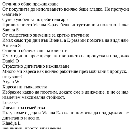
Отлично общо преживяване
От покупката до използването всичко беше гладко. Не пропусна
Gabriela P
Супер удобен за потребителя app
Приложението Vienna E-pass беше интуитивно и полезно. Показв
Samira S
От съществено значение за кратко пътуване
Имах само три дни във Виена, а E-pass ми помогна да видя най-
Armaan S
Отлично обслужване на клиенти
Имах един въпрос преди активирането на пропуска и поддръжката
Daniel O
Страхотно дигитално изживяване
Много ми хареса как всичко работеше през мобилния пропуск. 
пътуване!
Aryan W
Хареса ни гъвкавостта
Избрахме какво да посетим, докато сме в движение, и не се на
извлечем максимална стойност.
Lucas G
Идеален за семейства
Пътувахме с деца и Vienna E-pass ни помогна да поддържаме в
дигитално и лесно.
Khadija L
Без линии, просто забавление