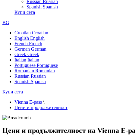
Russian
Russian
Spanish
Spanish
Купи сега
BG
Croatian
Croatian
English
English
French
French
German
German
Greek
Greek
Italian
Italian
Portuguese
Portuguese
Romanian
Romanian
Russian
Russian
Spanish
Spanish
Купи сега
Vienna E-pass
\
Цени и продължителност
Цени и продължителност на Vienna E-pa