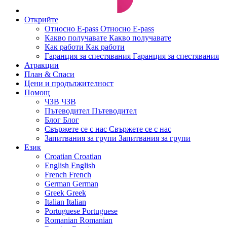
Открийте
Относно E-pass
Относно E-pass
Какво получавате
Какво получавате
Как работи
Как работи
Гаранция за спестявания
Гаранция за спестявания
Атракции
План & Спаси
Цени и продължителност
Помощ
ЧЗВ
ЧЗВ
Пътеводител
Пътеводител
Блог
Блог
Свържете се с нас
Свържете се с нас
Запитвания за групи
Запитвания за групи
Език
Croatian
Croatian
English
English
French
French
German
German
Greek
Greek
Italian
Italian
Portuguese
Portuguese
Romanian
Romanian