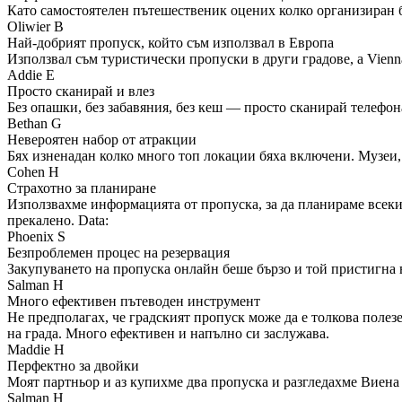
Като самостоятелен пътешественик оцених колко организиран бе
Oliwier B
Най-добрият пропуск, който съм използвал в Европа
Използвал съм туристически пропуски в други градове, а Vien
Addie E
Просто сканирай и влез
Без опашки, без забавяния, без кеш — просто сканирай телефона
Bethan G
Невероятен набор от атракции
Бях изненадан колко много топ локации бяха включени. Музеи,
Cohen H
Страхотно за планиране
Използвахме информацията от пропуска, за да планираме всеки 
прекалено. Data:
Phoenix S
Безпроблемен процес на резервация
Закупуването на пропуска онлайн беше бързо и той пристигна 
Salman H
Много ефективен пътеводен инструмент
Не предполагах, че градският пропуск може да е толкова полезе
на града. Много ефективен и напълно си заслужава.
Maddie H
Перфектно за двойки
Моят партньор и аз купихме два пропуска и разгледахме Виена
Salman H