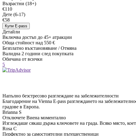
Възрастни (18+)
€110
Дете (6-17)
€58
Купи E-pass
Детайли
Включва достъп до 45+ атракции
Обща стойност над 550 €
Безплатно възстановяване / Отмяна
Валидна 2 години след покупката
Обичана от всички
5
Напълно безстресово разглеждане на забележителности
Благодарение на Vienna E-pass разглеждането на забележително
градове в Европа.
Brianna S
Отключете Виена моментално
Изглеждаше сякаш държа ключовете на града. Всяко място, коет
Rosa C
Перфектно за самостоятелни пътешественици