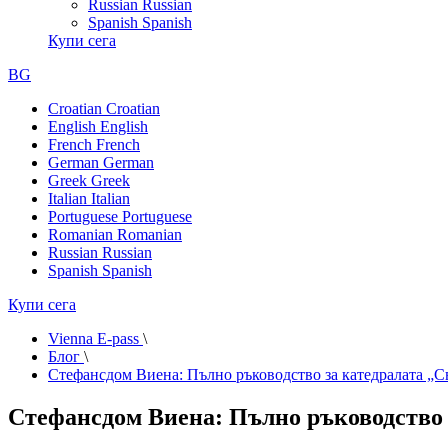
Russian
Russian
Spanish
Spanish
Купи сега
BG
Croatian
Croatian
English
English
French
French
German
German
Greek
Greek
Italian
Italian
Portuguese
Portuguese
Romanian
Romanian
Russian
Russian
Spanish
Spanish
Купи сега
Vienna E-pass
\
Блог
\
Стефансдом Виена: Пълно ръководство за катедралата „С
Стефансдом Виена: Пълно ръководство 