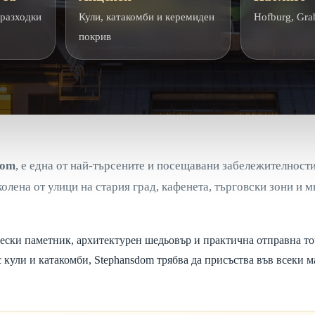
 разходки
Кули, катакомби и керемиден
Hofburg, Grab
покрив
dom
, е една от най-търсените и посещавани забележителност
иколена от улици на стария град, кафенета, търговски зони и 
ически паметник, архитектурен шедьовър и практична отправна т
 кули и катакомби, Stephansdom трябва да присъства във всеки м