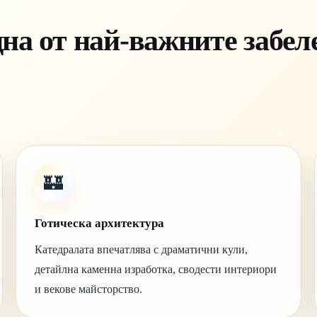
дна от най-важните забе
🏰
Готическа архитектура
Катедралата впечатлява с драматични кули,
детайлна каменна изработка, сводести интериори
и векове майсторство.