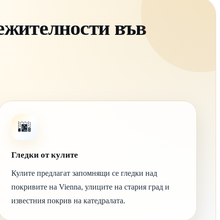
лежителности във
🌆
Гледки от кулите
Кулите предлагат запомнящи се гледки над
покривите на Vienna, улиците на стария град и
известния покрив на катедралата.