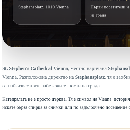
Stephansplatz, 1010 Vienna
Първи посетители и
из града
St. Stephen’s Cathedral Vienna
, местно наричана
Stephans
Vienna. Разположена директно на
Stephansplatz
, тя е заоб
от най-известните забележителности на града.
Катедралата не е просто църква. Тя е символ на Vienna, истор
искате бърза спирка за снимки или по-задълбочено посещение с