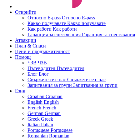
Открийте
Относно E-pass
Относно E-pass
Какво получавате
Какво получавате
Как работи
Как работи
Гаранция за спестявания
Гаранция за спестявания
Атракции
План & Спаси
Цени и продължителност
Помощ
ЧЗВ
ЧЗВ
Пътеводител
Пътеводител
Блог
Блог
Свържете се с нас
Свържете се с нас
Запитвания за групи
Запитвания за групи
Език
Croatian
Croatian
English
English
French
French
German
German
Greek
Greek
Italian
Italian
Portuguese
Portuguese
Romanian
Romanian