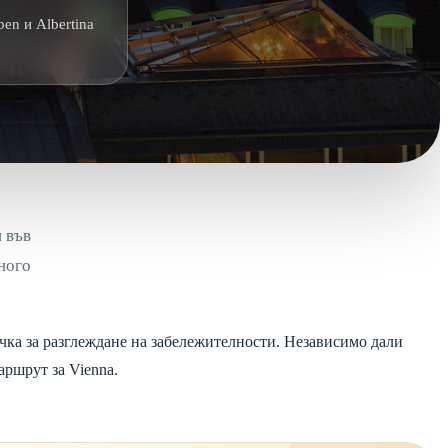
en и Albertina
и във
много
очка за разглеждане на забележителности. Независимо дали
аршрут за Vienna.