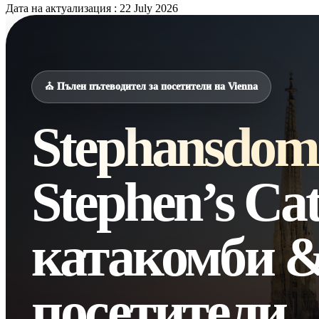
Дата на актуализация : 22 July 2026
⛪ Пълен пътеводител за посетители на Vienna
Stephansdom
Stephen’s Cat
катакомби &
посетители