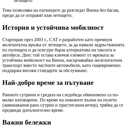
летището
Това позволява на пътниците да разгледат Виена без багаж,
преди да се отправят към летището.
История и устойчивa мобилност
Стартиран през 2003 г., CAT е разработен като премиум
железопътна връзка от летището, за да намали задръстванията
по пътищата и да осигури бърза алтернатива на таксита и
автобуси. Днес той остава ключов елемент от мрежата за
устойчива мобилност на Виена, насърчавайки железопътния
транспорт вместо частните автомобили, като същевременно
поддържа високи стандарти за обслужване.
Най-добро време за пътуване
Ранните сутрини и средата на следобеда обикновено са по-
малко натоварени. По време на пиковите вълни на полети
(заминавания рано сутрин и пристигания вечер), трябва да се
предвиди допълнително време.
Важни бележки