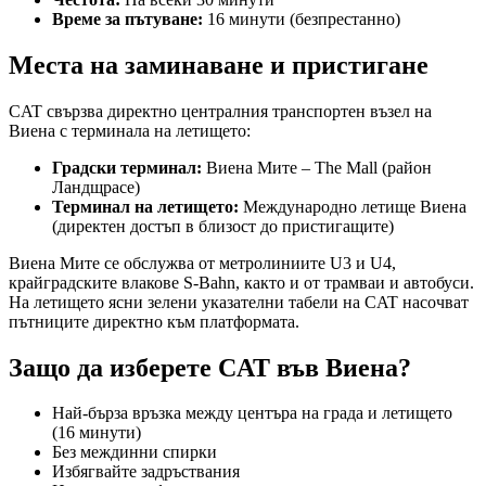
Време за пътуване:
16 минути (безпрестанно)
Места на заминаване и пристигане
CAT свързва директно централния транспортен възел на
Виена с терминала на летището:
Градски терминал:
Виена Мите – The Mall (район
Ландщрасе)
Терминал на летището:
Международно летище Виена
(директен достъп в близост до пристигащите)
Виена Мите се обслужва от метролиниите U3 и U4,
крайградските влакове S-Bahn, както и от трамваи и автобуси.
На летището ясни зелени указателни табели на CAT насочват
пътниците директно към платформата.
Защо да изберете CAT във Виена?
Най-бърза връзка между центъра на града и летището
(16 минути)
Без междинни спирки
Избягвайте задръствания