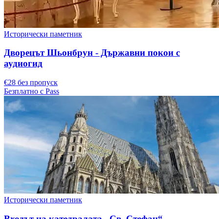
Исторически паметник
Дворецът Шьонбрун - Държавни покои с
аудиогид
€28 без пропуск
Безплатно с Pass
Исторически паметник
Входът на катедралата „Св. Стефан“