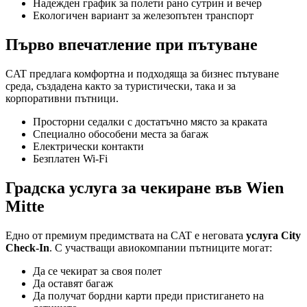
Надежден график за полети рано сутрин и вечер
Екологичен вариант за железопътен транспорт
Първо впечатление при пътуване
CAT предлага комфортна и подходяща за бизнес пътуване
среда, създадена както за туристически, така и за
корпоративни пътници.
Просторни седалки с достатъчно място за краката
Специално обособени места за багаж
Електрически контакти
Безплатен Wi‑Fi
Градска услуга за чекиране във Wien
Mitte
Едно от премиум предимствата на CAT е неговата
услуга City
Check-In
. С участващи авиокомпании пътниците могат:
Да се чекират за своя полет
Да оставят багаж
Да получат бордни карти преди пристигането на