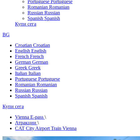
Portuguese
Portuguese
Romanian
Romanian
Russian
Russian
Spanish
Spanish
Купи сега
BG
Croatian
Croatian
English
English
French
French
German
German
Greek
Greek
Italian
Italian
Portuguese
Portuguese
Romanian
Romanian
Russian
Russian
Spanish
Spanish
Купи сега
Vienna E-pass
\
Атракции
\
CAT City Airport Train Vienna