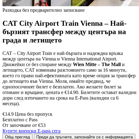
Разходка без предварително записване
CAT City Airport Train Vienna – Най-
бързият трансфер между центъра на
града и летището
CAT – City Airport Train е най-бързата и надеждна връзка
между центъра на Vienna и Vienna International Airport.
Движейки се без спиране между
Wien Mitte – The Mall
и
летището, CAT изминава разстоянието само за 16 минути,
което го прави най-ефективната като време опция за трансфер
до летището във Vienna. Моля, имайте предвид, че
еднопосочният билет е безплатен. Ако желаете билет за
отиване и връщане, цената е €14.90. Билетите остават валидни
дори след изтичането на срока на E-Pass (валидни са 6
месеца).
€14.9 Цена без пропуск
Безплатно с Pass
От започване от €53
Купете виенски E-pass сега
Общ преглед
Преди да тръгнете, запознайте се с информацията