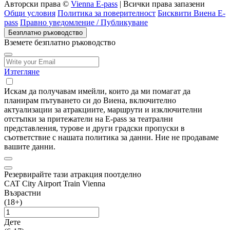
Авторски права ©
Vienna E-pass
| Всички права запазени
Общи условия
Политика за поверителност
Бисквити Виена E-
pass
Правно уведомление / Публикуване
Безплатно ръководство
Вземете безплатно ръководство
Изтегляне
Искам да получавам имейли, които да ми помагат да
планирам пътуването си до Виена, включително
актуализации за атракциите, маршрути и изключителни
отстъпки за притежатели на E-pass за театрални
представления, турове и други градски пропуски в
съответствие с нашата политика за данни. Ние не продаваме
вашите данни.
Резервирайте тази атракция поотделно
CAT City Airport Train Vienna
Възрастни
(18+)
Дете