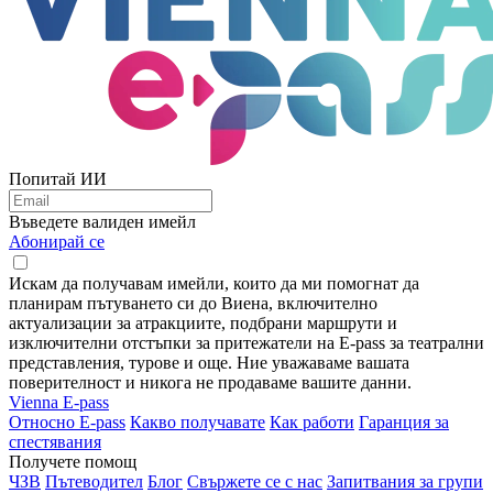
Попитай ИИ
Въведете валиден имейл
Абонирай се
Искам да получавам имейли, които да ми помогнат да
планирам пътуването си до Виена, включително
актуализации за атракциите, подбрани маршрути и
изключителни отстъпки за притежатели на E-pass за театрални
представления, турове и още. Ние уважаваме вашата
поверителност и никога не продаваме вашите данни.
Vienna E-pass
Относно E-pass
Какво получавате
Как работи
Гаранция за
спестявания
Получете помощ
ЧЗВ
Пътеводител
Блог
Свържете се с нас
Запитвания за групи