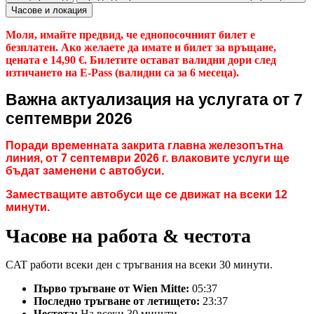
Часове и локация
Моля, имайте предвид, че еднопосочният билет е
безплатен. Ако желаете да имате и билет за връщане,
цената е 14,90 €. Билетите остават валидни дори след
изтичането на E-Pass (валидни са за 6 месеца).
Важна актуализация на услугата от 7
септември 2026
Поради временната закрита главна железопътна
линия, от 7 септември 2026 г. влаковите услуги ще
бъдат заменени с автобуси.
Заместващите автобуси ще се движат на всеки 12
минути.
Часове на работа & честота
CAT работи всеки ден с тръгвания на всеки 30 минути.
Първо тръгване от Wien Mitte:
05:37
Последно тръгване от летището:
23:37
Честота:
На всеки 30 минути