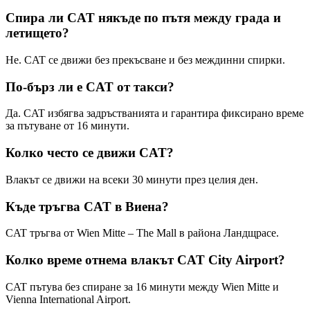
Спира ли CAT някъде по пътя между града и
летището?
Не. CAT се движи без прекъсване и без междинни спирки.
По-бърз ли е CAT от такси?
Да. CAT избягва задръстванията и гарантира фиксирано време
за пътуване от 16 минути.
Колко често се движи CAT?
Влакът се движи на всеки 30 минути през целия ден.
Къде тръгва CAT в Виена?
CAT тръгва от Wien Mitte – The Mall в района Ландщрасе.
Колко време отнема влакът CAT City Airport?
CAT пътува без спиране за 16 минути между Wien Mitte и
Vienna International Airport.