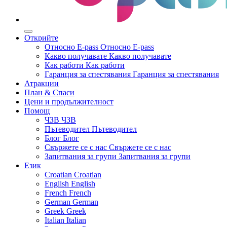
Открийте
Относно E-pass
Относно E-pass
Какво получавате
Какво получавате
Как работи
Как работи
Гаранция за спестявания
Гаранция за спестявания
Атракции
План & Спаси
Цени и продължителност
Помощ
ЧЗВ
ЧЗВ
Пътеводител
Пътеводител
Блог
Блог
Свържете се с нас
Свържете се с нас
Запитвания за групи
Запитвания за групи
Език
Croatian
Croatian
English
English
French
French
German
German
Greek
Greek
Italian
Italian