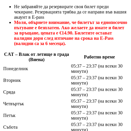
Не забравяйте да резервирате своя билет преди
чекиране. Резервацията трябва да се направи във вашия
акаунт в E-pass
Моля, обърнете внимание, че билетът за еднопосочно
пътуване е безплатен. Ако желаете да имате и билет
за връщане, цената е €14.90. Билетите остават
валидни дори след изтичане на срока на E-Pass
(валидни са за 6 месеца).
CAT – Влак от летище в града
Работно време
(Виена)
05:37 – 23:37 (на всеки 30
Понеделник
минути)
05:37 – 23:37 (на всеки 30
Вторник
минути)
05:37 – 23:37 (на всеки 30
Сряда
минути)
05:37 – 23:37 (на всеки 30
Четвъртък
минути)
05:37 – 23:37 (на всеки 30
Петък
минути)
05:37 – 23:37 (на всеки 30
Събота
минути)