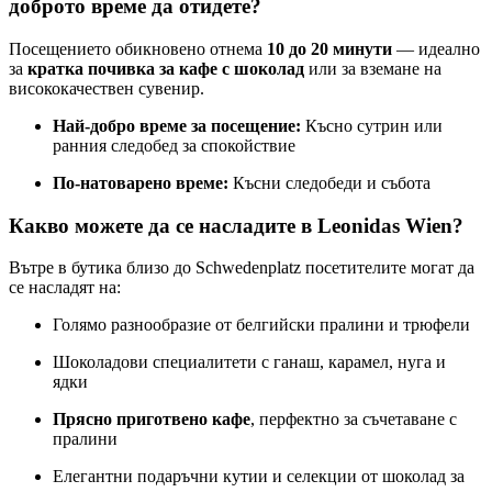
доброто време да отидете?
Посещението обикновено отнема
10 до 20 минути
— идеално
за
кратка почивка за кафе с шоколад
или за вземане на
висококачествен сувенир.
Най-добро време за посещение:
Късно сутрин или
ранния следобед за спокойствие
По-натоварено време:
Късни следобеди и събота
Какво можете да се насладите в Leonidas Wien?
Вътре в бутика близо до Schwedenplatz посетителите могат да
се насладят на:
Голямо разнообразие от белгийски пралини и трюфели
Шоколадови специалитети с ганаш, карамел, нуга и
ядки
Прясно приготвено кафе
, перфектно за съчетаване с
пралини
Елегантни подаръчни кутии и селекции от шоколад за