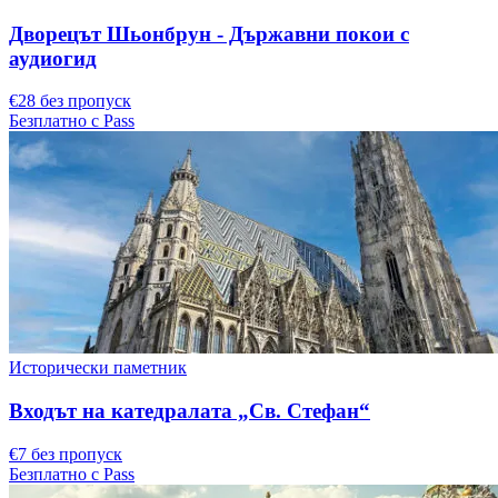
Дворецът Шьонбрун - Държавни покои с
аудиогид
€28 без пропуск
Безплатно с Pass
Исторически паметник
Входът на катедралата „Св. Стефан“
€7 без пропуск
Безплатно с Pass