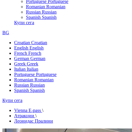
Portuguese
Portuguese
Romanian
Romanian
Russian
Russian
Spanish
Spanish
Купи сега
BG
Croatian
Croatian
English
English
French
French
German
German
Greek
Greek
Italian
Italian
Portuguese
Portuguese
Romanian
Romanian
Russian
Russian
Spanish
Spanish
Купи сега
Vienna E-pass
\
Атракции
\
Леонидас Пралини