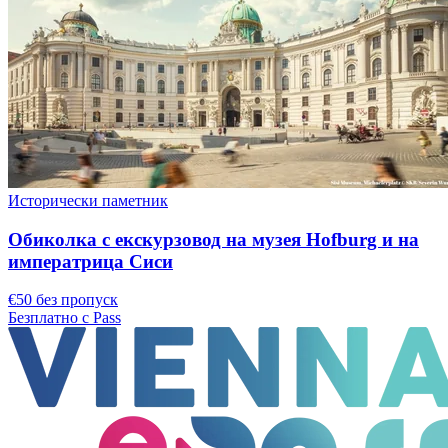
Исторически паметник
Обиколка с екскурзовод на музея Hofburg и на
императрица Сиси
€50 без пропуск
Безплатно с Pass