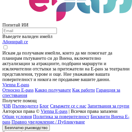
Попитай ИИ
Въведете валиден имейл
Абонирай се
Искам да получавам имейли, които да ми помогнат да
планирам пътуването си до Виена, включително
актуализации за атракциите, подбрани маршрути и
изключителни отстъпки за притежатели на E-pass за театрални
представления, турове и още. Ние уважаваме вашата
поверителност и никога не продаваме вашите данни.
Vienna E-pass
Относно E-pass
Какво получавате
Как работи
Гаранция за
спестявания
Получете помощ
ЧЗВ
Пътеводител
Блог
Свържете се с нас
Запитвания за групи
Авторски права ©
Vienna E-pass
| Всички права запазени
Общи условия
Политика за поверителност
Бисквити Виена E-
pass
Правно уведомление / Публикуване
Безплатно ръководство