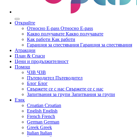
Открийте
Относно E-pass
Относно E-pass
Какво получавате
Какво получавате
Как работи
Как работи
Гаранция за спестявания
Гаранция за спестявания
Атракции
План & Спаси
Цени и продължителност
Помощ
ЧЗВ
ЧЗВ
Пътеводител
Пътеводител
Блог
Блог
Свържете се с нас
Свържете се с нас
Запитвания за групи
Запитвания за групи
Език
Croatian
Croatian
English
English
French
French
German
German
Greek
Greek
Italian
Italian