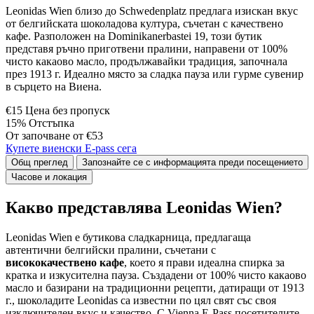
Leonidas Wien близо до Schwedenplatz предлага изискан вкус
от белгийската шоколадова култура, съчетан с качествено
кафе. Разположен на Dominikanerbastei 19, този бутик
представя ръчно приготвени пралини, направени от 100%
чисто какаово масло, продължавайки традиция, започнала
през 1913 г. Идеално място за сладка пауза или гурме сувенир
в сърцето на Виена.
€15 Цена без пропуск
15% Отстъпка
От започване от €53
Купете виенски E-pass сега
Общ преглед
Запознайте се с информацията преди посещението
Часове и локация
Какво представлява Leonidas Wien?
Leonidas Wien е бутикова сладкарница, предлагаща
автентични белгийски пралини, съчетани с
висококачествено кафе
, което я прави идеална спирка за
кратка и изкусителна пауза. Създадени от 100% чисто какаово
масло и базирани на традиционни рецепти, датиращи от 1913
г., шоколадите Leonidas са известни по цял свят със своя
изключителен вкус и качество. С Vienna E-Pass посетителите