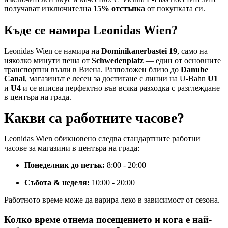
получават изключителна
15% отстъпка
от покупката си.
Къде се намира Leonidas Wien?
Leonidas Wien се намира на
Dominikanerbastei 19
, само на
няколко минути пеша от
Schwedenplatz
— един от основните
транспортни възли в Виена. Разположен близо до
Danube
Canal
, магазинът е лесен за достигане с линии на U-Bahn
U1
и
U4
и се вписва перфектно във всяка разходка с разглеждане
в центъра на града.
Какви са работните часове?
Leonidas Wien обикновено следва стандартните работни
часове за магазини в центъра на града:
Понеделник до петък:
8:00 - 20:00
Събота & неделя:
10:00 - 20:00
Работното време може да варира леко в зависимост от сезона.
Колко време отнема посещението и кога е най-