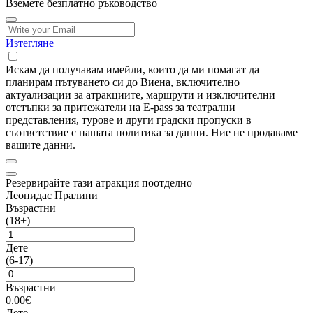
Вземете безплатно ръководство
Изтегляне
Искам да получавам имейли, които да ми помагат да
планирам пътуването си до Виена, включително
актуализации за атракциите, маршрути и изключителни
отстъпки за притежатели на E-pass за театрални
представления, турове и други градски пропуски в
съответствие с нашата политика за данни. Ние не продаваме
вашите данни.
Резервирайте тази атракция поотделно
Леонидас Пралини
Възрастни
(18+)
Дете
(6-17)
Възрастни
0.00€
Дете