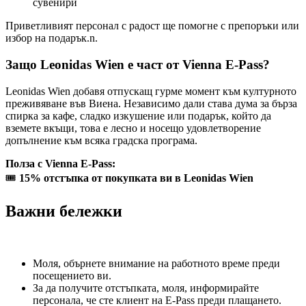
сувенири
Приветливият персонал с радост ще помогне с препоръки или
избор на подарък.n.
Защо Leonidas Wien е част от Vienna E-Pass?
Leonidas Wien добавя отпускащ гурме момент към културното
преживяване във Виена. Независимо дали става дума за бърза
спирка за кафе, сладко изкушение или подарък, който да
вземете вкъщи, това е лесно и носещо удовлетворение
допълнение към всяка градска програма.
Полза с Vienna E-Pass:
🎟️
15% отстъпка от покупката ви в Leonidas Wien
Важни бележки
Моля, обърнете внимание на работното време преди
посещението ви.
За да получите отстъпката, моля, информирайте
персонала, че сте клиент на E-Pass преди плащането.