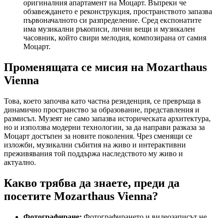
оригиналния апартамент на Моцарт. Въпреки че
обзавеждането е реконструкция, пространството запазва
първоначалното си разпределение. Сред експонатите
има музикални ръкописи, лични вещи и музикален
часовник, който свири мелодия, композирана от самия
Моцарт.
Променящата се мисия на Mozarthaus
Vienna
Това, което започва като частна резиденция, се превръща в
динамично пространство за образование, представления и
размисъл. Музеят не само запазва историческата архитектура,
но и използва модерни технологии, за да направи разказа за
Моцарт достъпен за новите поколения. Чрез сменящи се
изложби, музикални събития на живо и интерактивни
преживявания той поддържа наследството му живо и
актуално.
Какво трябва да знаете, преди да
посетите Mozarthaus Vienna?
Фотографиране:
Фотографирането и видеозаписът не