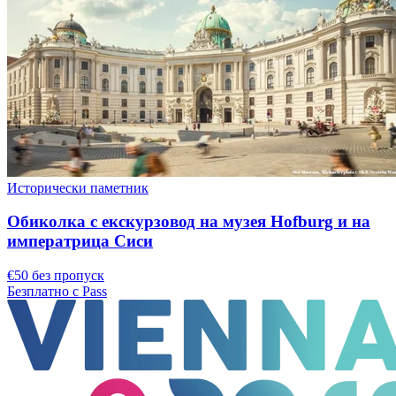
Исторически паметник
Обиколка с екскурзовод на музея Hofburg и на
императрица Сиси
€50 без пропуск
Безплатно с Pass