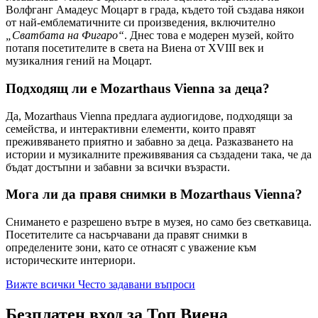
Волфганг Амадеус Моцарт в града, където той създава някои
от най-емблематичните си произведения, включително
„Сватбата на Фигаро“
. Днес това е модерен музей, който
потапя посетителите в света на Виена от XVIII век и
музикалния гений на Моцарт.
Подходящ ли е Mozarthaus Vienna за деца?
Да, Mozarthaus Vienna предлага аудиогидове, подходящи за
семейства, и интерактивни елементи, които правят
преживяването приятно и забавно за деца. Разказването на
истории и музикалните преживявания са създадени така, че да
бъдат достъпни и забавни за всички възрасти.
Мога ли да правя снимки в Mozarthaus Vienna?
Снимането е разрешено вътре в музея, но само без светкавица.
Посетителите са насърчавани да правят снимки в
определените зони, като се отнасят с уважение към
историческите интериори.
Вижте всички Често задавани въпроси
Безплатен вход за Топ Виена