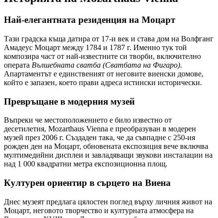
Най-елегантната резиденция на Моцарт
Тази градска къща датира от 17-и век и става дом на Волфганг
Амадеус Моцарт между 1784 и 1787 г. Именно тук той
композира част от най-известните си творби, включително
операта
Вълшебната сватба (Сватбата на Фигаро)
.
Апартаментът е единственият от неговите виенски домове,
който е запазен, което прави адреса истински исторически.
Превръщане в модерния музей
Въпреки че местоположението е било известно от
десетилетия, Mozarthaus Vienna е преобразуван в модерeн
музей през 2006 г. Създаден така, че да съвпадне с 250-ия
рожден ден на Моцарт, обновената експозиция вече включва
мултимедийни дисплеи и завладяващи звукови инсталации на
над 1 000 квадратни метра експозиционна площ.
Културен ориентир в сърцето на Виена
Днес музеят предлага цялостен поглед върху личния живот на
Моцарт, неговото творчество и културната атмосфера на