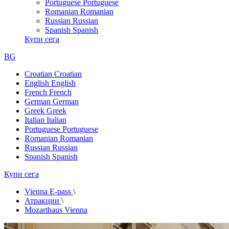
Portuguese
Portuguese
Romanian
Romanian
Russian
Russian
Spanish
Spanish
Купи сега
BG
Croatian
Croatian
English
English
French
French
German
German
Greek
Greek
Italian
Italian
Portuguese
Portuguese
Romanian
Romanian
Russian
Russian
Spanish
Spanish
Купи сега
Vienna E-pass
\
Атракции
\
Mozarthaus Vienna