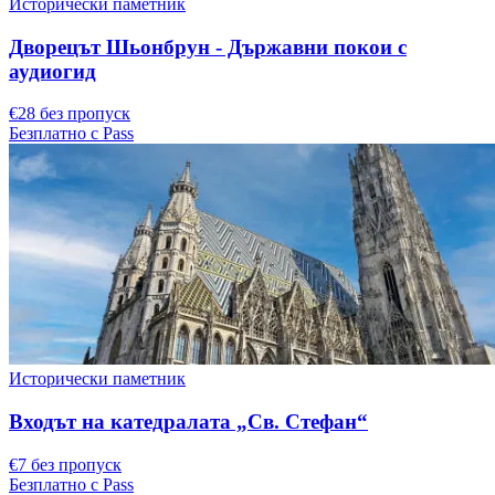
Исторически паметник
Дворецът Шьонбрун - Държавни покои с
аудиогид
€28 без пропуск
Безплатно с Pass
Исторически паметник
Входът на катедралата „Св. Стефан“
€7 без пропуск
Безплатно с Pass