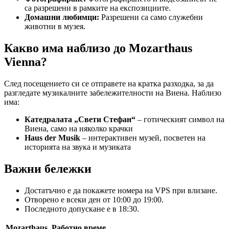
са разрешени в рамките на експозициите.
Домашни любимци:
Разрешени са само служебни
животни в музея.
Какво има наблизо до Mozarthaus
Vienna?
След посещението си се отправете на кратка разходка, за да
разгледате музикалните забележителности на Виена. Наблизо
има:
Катедралата „Свети Стефан“
– готическият символ на
Виена, само на няколко крачки
Haus der Musik
– интерактивен музей, посветен на
историята на звука и музиката
Важни бележки
Достатъчно е да покажете номера на VPS при влизане.
Отворено е всеки ден от 10:00 до 19:00.
Последното допускане е в 18:30.
Mozarthaus
Работно време