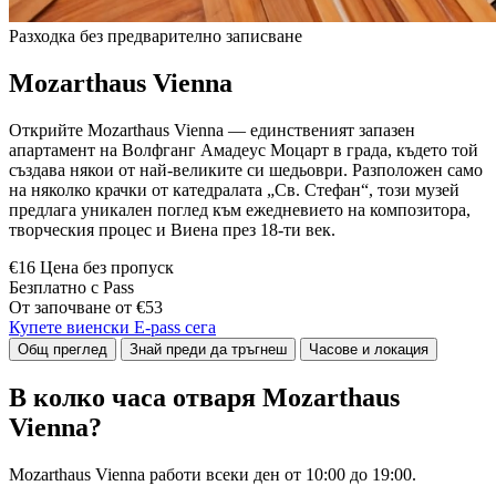
Разходка без предварително записване
Mozarthaus Vienna
Открийте Mozarthaus Vienna — единственият запазен
апартамент на Волфганг Амадеус Моцарт в града, където той
създава някои от най-великите си шедьоври. Разположен само
на няколко крачки от катедралата „Св. Стефан“, този музей
предлага уникален поглед към ежедневието на композитора,
творческия процес и Виена през 18-ти век.
€16 Цена без пропуск
Безплатно с Pass
От започване от €53
Купете виенски E-pass сега
Общ преглед
Знай преди да тръгнеш
Часове и локация
В колко часа отваря Mozarthaus
Vienna?
Mozarthaus Vienna работи всеки ден от 10:00 до 19:00.