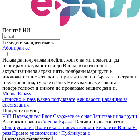
Попитай ИИ
Въведете валиден имейл
Абонирай се
Искам да получавам имейли, които да ми помогнат да
планирам пътуването си до Виена, включително
актуализации за атракциите, подбрани маршрути и
изключителни отстъпки за притежатели на E-pass за театрални
представления, турове и още. Ние уважаваме вашата
поверителност и никога не продаваме вашите данни.
Vienna E-pass
Относно E-pass
Какво получавате
Как работи
Гаранция за
спестявания
Получете помощ
ЧЗВ
Пътеводител
Блог
Свържете се с нас
Запитвания за групи
Авторски права ©
Vienna E-pass
| Всички права запазени
Общи условия
Политика за поверителност
Бисквити Виена E-
pass
Правно уведомление / Публикуване
Безплатно ръководство