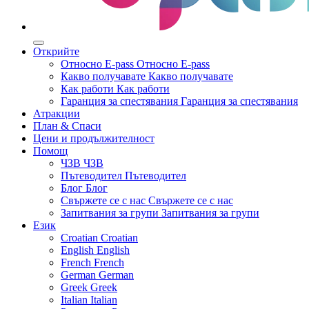
Открийте
Относно E-pass
Относно E-pass
Какво получавате
Какво получавате
Как работи
Как работи
Гаранция за спестявания
Гаранция за спестявания
Атракции
План & Спаси
Цени и продължителност
Помощ
ЧЗВ
ЧЗВ
Пътеводител
Пътеводител
Блог
Блог
Свържете се с нас
Свържете се с нас
Запитвания за групи
Запитвания за групи
Език
Croatian
Croatian
English
English
French
French
German
German
Greek
Greek
Italian
Italian