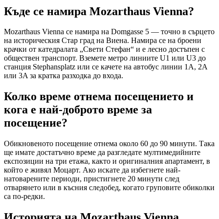
Къде се намира Mozarthaus Vienna?
Mozarthaus Vienna се намира на Domgasse 5 — точно в сърцето
на историческия Стар град на Виена. Намира се на броени
крачки от катедралата „Свети Стефан“ и е лесно достъпен с
обществен транспорт. Вземете метро линиите U1 или U3 до
станция Stephansplatz или се качете на автобус линии 1A, 2A
или 3A за кратка разходка до входа.
Колко време отнема посещението и
кога е най-доброто време за
посещение?
Обикновеното посещение отнема около 60 до 90 минути. Така
ще имате достатъчно време да разгледате мултимедийните
експозиции на три етажа, както и оригиналния апартамент, в
който е живял Моцарт. Ако искате да избегнете най-
натоварените периоди, пристигнете 20 минути след
отварянето или в късния следобед, когато груповите обиколки
са по-редки.
Историята на Mozarthaus Vienna