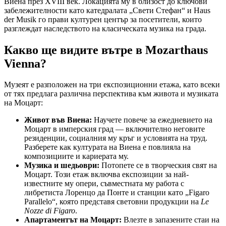
Виена през XVIII век. Локацията му в близост до ключови
забележителности като катедралата „Свети Стефан“ и Haus
der Musik го прави културен център за посетители, които
разглеждат наследството на класическата музика на града.
Какво ще видите вътре в Mozarthaus
Vienna?
Музеят е разположен на три експозиционни етажа, като всеки
от тях предлага различна перспектива към живота и музиката
на Моцарт:
Живот във Виена:
Научете повече за ежедневието на
Моцарт в имперския град — включително неговите
резиденции, социалния му кръг и условията на труд.
Разберете как културата на Виена е повлияла на
композициите и кариерата му.
Музика и шедьоври:
Потопете се в творческия свят на
Моцарт. Този етаж включва експозиции за най-
известните му опери, съвместната му работа с
либретиста Лоренцо да Понте и станции като „Figaro
Parallelo“, която представя световни продукции на
Le
Nozze di Figaro
.
Апартаментът на Моцарт:
Влезте в запазените стаи на