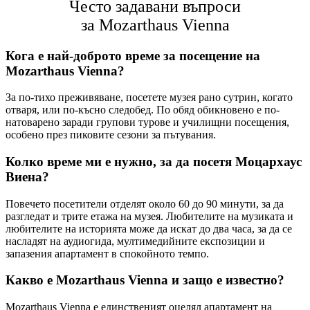
Често задавани въпроси
за Mozarthaus Vienna
Кога е най-доброто време за посещение на
Mozarthaus Vienna?
За по-тихо преживяване, посетете музея рано сутрин, когато
отваря, или по-късно следобед. По обяд обикновено е по-
натоварено заради групови турове и училищни посещения,
особено през пиковите сезони за пътувания.
Колко време ми е нужно, за да посетя Моцархаус
Виена?
Повечето посетители отделят около 60 до 90 минути, за да
разгледат и трите етажа на музея. Любителите на музиката и
любителите на историята може да искат до два часа, за да се
насладят на аудиогида, мултимедийните експозиции и
запазения апартамент в спокойното темпо.
Какво е Mozarthaus Vienna и защо е известно?
Mozarthaus Vienna е единственият оцелял апартамент на