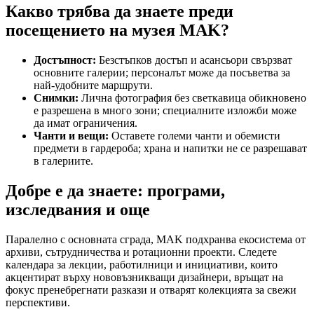
Какво трябва да знаете преди
посещението на музея MAK?
Достъпност:
Безстъпков достъп и асансьори свързват
основните галерии; персоналът може да посъветва за
най-удобните маршрути.
Снимки:
Лична фотография без светкавица обикновено
е разрешена в много зони; специалните изложби може
да имат ограничения.
Чанти и вещи:
Оставете големи чанти и обемисти
предмети в гардероба; храна и напитки не се разрешават
в галериите.
Добре е да знаете: програми,
изследвания и още
Паралелно с основната сграда, MAK подхранва екосистема от
архиви, сътрудничества и ротационни проекти. Следете
календара за лекции, работилници и инициативи, които
акцентират върху нововъзникващи дизайнери, връщат на
фокус пренебрегнати разкази и отварят колекцията за свежи
перспективи.