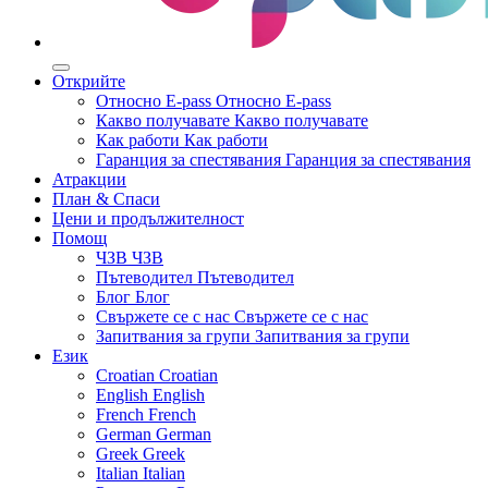
Открийте
Относно E-pass
Относно E-pass
Какво получавате
Какво получавате
Как работи
Как работи
Гаранция за спестявания
Гаранция за спестявания
Атракции
План & Спаси
Цени и продължителност
Помощ
ЧЗВ
ЧЗВ
Пътеводител
Пътеводител
Блог
Блог
Свържете се с нас
Свържете се с нас
Запитвания за групи
Запитвания за групи
Език
Croatian
Croatian
English
English
French
French
German
German
Greek
Greek
Italian
Italian