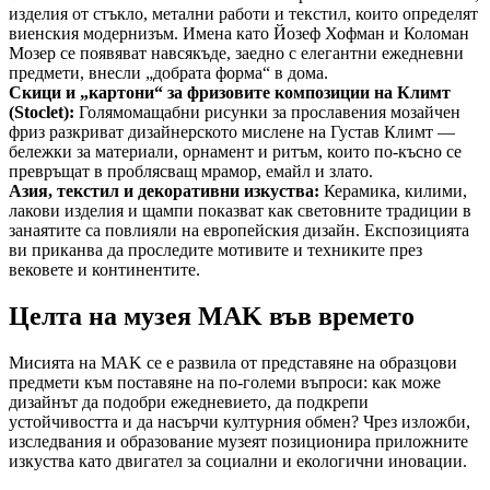
изделия от стъкло, метални работи и текстил, които определят
виенския модернизъм. Имена като Йозеф Хофман и Коломан
Мозер се появяват навсякъде, заедно с елегантни ежедневни
предмети, внесли „добрата форма“ в дома.
Скици и „картони“ за фризовите композиции на Климт
(Stoclet):
Голямомащабни рисунки за прославения мозайчен
фриз разкриват дизайнерското мислене на Густав Климт —
бележки за материали, орнамент и ритъм, които по-късно се
превръщат в проблясващ мрамор, емайл и злато.
Азия, текстил и декоративни изкуства:
Керамика, килими,
лакови изделия и щампи показват как световните традиции в
занаятите са повлияли на европейския дизайн. Експозицията
ви приканва да проследите мотивите и техниките през
вековете и континентите.
Целта на музея MAK във времето
Мисията на MAK се е развила от представяне на образцови
предмети към поставяне на по-големи въпроси: как може
дизайнът да подобри ежедневието, да подкрепи
устойчивостта и да насърчи културния обмен? Чрез изложби,
изследвания и образование музеят позиционира приложните
изкуства като двигател за социални и екологични иновации.