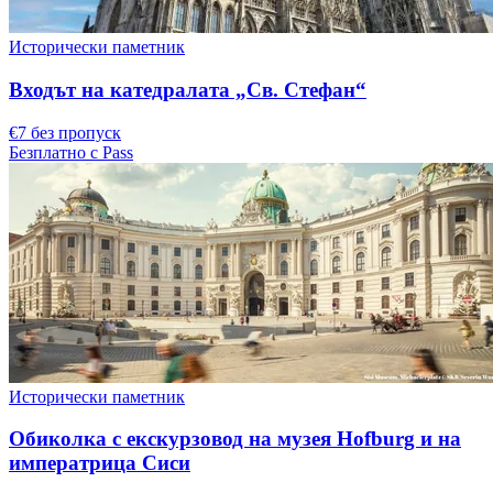
Исторически паметник
Входът на катедралата „Св. Стефан“
€7 без пропуск
Безплатно с Pass
Исторически паметник
Обиколка с екскурзовод на музея Hofburg и на
императрица Сиси