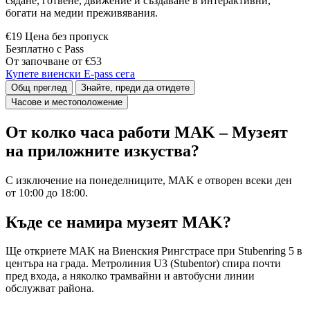
сядане, готвене, движение и създаване в интерактивни,
богати на медии преживявания.
€19 Цена без пропуск
Безплатно с Pass
От започване от €53
Купете виенски E-pass сега
Общ преглед
Знайте, преди да отидете
Часове и местоположение
От колко часа работи MAK – Музеят
на приложните изкуства?
С изключение на понеделниците, MAK е отворен всеки ден
от 10:00 до 18:00.
Къде се намира музеят MAK?
Ще откриете MAK на Виенския Рингстрaсе при Stubenring 5 в
центъра на града. Метролиния U3 (Stubentor) спира почти
пред входа, а няколко трамвайни и автобусни линии
обслужват района.