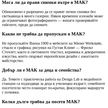
Мога ли да правя снимки вътре в MAK?
Обикновено е разрешено да се правят лични снимки без
светкавица в много галерии. Някои временни изложби може
да ограничават фотографирането — винаги проверявайте
табелите, преди да снимате.
Какво не трябва да пропускам в MAK?
Не пропускайте Виена 1900 и мебелите на Wiener Werkstatte,
стъкло и графика; рисунки на Густав Климт — Фризът
Сточлет; както и световните текстил, керамика и декоративни
изкуства, които свързват европейския дизайн с азиатското
майсторство.
Добър ли е MAK за деца и семейства?
Да. Темите с практическа работа на Design Lab и медийните
станции са подходящи за деца в училищна възраст; семейните
посетители често планират по-кратки, фокусирани маршрути
с почивки.
Колко дълго трябва да посетя MAK?