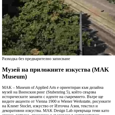
Разходка без предварително записване
Музей на приложните изкуства (MAK
Museum)
MAK – Museum of Applied Arts е ориентиран към дизайна
музей на Виенския ринг (Stubenring 5), който свързва
историческите занаяти с идеите на съвремието. Вътре ще
видите акценти от Vienna 1900 и Wiener Werkstatte, рисунките
на Климт Stoclet, изкуство от Източна Азия, текстил и
декоративни изкуства. MAK Design Lab превръща теми като