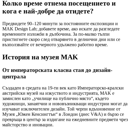
Колко време отнема посещението и
кога е най-добре да отидете?
Предвидете 90–120 минути за постоянните експозиции и
MAK Design Lab; добавете време, ако искате да разгледате
временните изложби в дълбочина. За по-малко тълпи
пристигнете скоро след отварянето в делнични дни или се
възползвайте от вечерното удължено работно време.
История на музея MAK
От императорската класна стая до дизайн-
централа
Създаден в средата на 19-ти век като Императорско-кралски
австрийски музей на изкуството и индустрията, MAK е
замислен като „училище на публично място“, където
художници, занаятчии и нововъзникващи индустрии могат да
изучават изключителен дизайн. Той черпи вдъхновение от
Музея „Южен Кенсингтън“ в Лондон (днес V&A) и бързо се
превръща в център за издигане на ежедневните предмети чрез
майсторство и иновации.