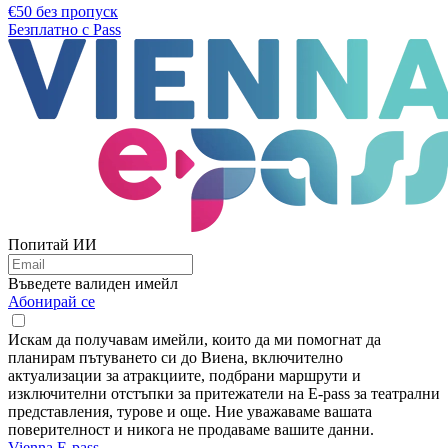
€50 без пропуск
Безплатно с Pass
Попитай ИИ
Въведете валиден имейл
Абонирай се
Искам да получавам имейли, които да ми помогнат да
планирам пътуването си до Виена, включително
актуализации за атракциите, подбрани маршрути и
изключителни отстъпки за притежатели на E-pass за театрални
представления, турове и още. Ние уважаваме вашата
поверителност и никога не продаваме вашите данни.
Vienna E-pass