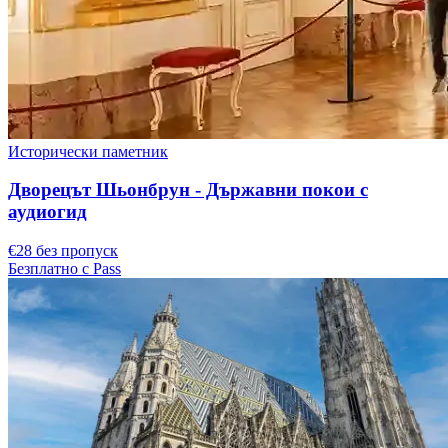
Исторически паметник
Дворецът Шьонбрун - Държавни покои с
аудиогид
€28 без пропуск
Безплатно с Pass