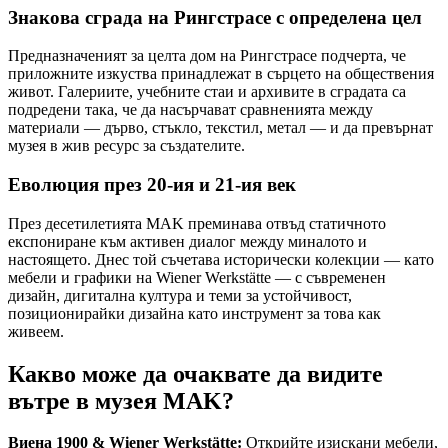
Знакова сграда на Рингстрaсе с определена цел
Предназначеният за целта дом на Рингстрaсе подчерта, че
приложните изкуства принадлежат в сърцето на обществения
живот. Галериите, учебните стаи и архивите в сградата са
подредени така, че да насърчават сравненията между
материали — дърво, стъкло, текстил, метал — и да превърнат
музея в жив ресурс за създателите.
Еволюция през 20-ия и 21-ия век
През десетилетията MAK преминава отвъд статичното
експониране към активен диалог между миналото и
настоящето. Днес той съчетава исторически колекции — като
мебели и графики на Wiener Werkstätte — с съвременен
дизайн, дигитална култура и теми за устойчивост,
позиционирайки дизайна като инструмент за това как
живеем.
Какво може да очаквате да видите
вътре в музея MAK?
Виена 1900 & Wiener Werkstätte:
Открийте изискани мебели,