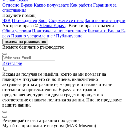
Относно E-pass
Какво получавате
Как работи
Гаранция за
спестявания
Получете помощ
ЧЗВ
Пътеводител
Блог
Свържете се с нас
Запитвания за групи
Авторски права ©
Vienna E-pass
| Всички права запазени
Общи условия
Политика за поверителност
Бисквити Виена E-
pass
Правно уведомление / Публикуване
Безплатно ръководство
Вземете безплатно ръководство
Изтегляне
Искам да получавам имейли, които да ми помагат да
планирам пътуването си до Виена, включително
актуализации за атракциите, маршрути и изключителни
отстъпки за притежатели на E-pass за театрални
представления, турове и други градски пропуски в
съответствие с нашата политика за данни. Ние не продаваме
вашите данни.
Резервирайте тази атракция поотделно
Музей на приложните изкуства (MAK Museum)