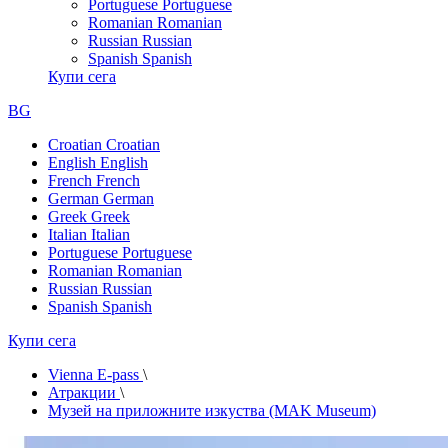
Portuguese
Portuguese
Romanian
Romanian
Russian
Russian
Spanish
Spanish
Купи сега
BG
Croatian
Croatian
English
English
French
French
German
German
Greek
Greek
Italian
Italian
Portuguese
Portuguese
Romanian
Romanian
Russian
Russian
Spanish
Spanish
Купи сега
Vienna E-pass
\
Атракции
\
Музей на приложните изкуства (MAK Museum)