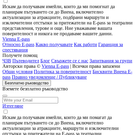
Искам да получавам имейли, които да ми помогнат да
планирам пътуването си до Виена, включително
актуализации за атракциите, подбрани маршрути и
изключителни отстъпки за притежатели на E-pass за театрални
представления, турове и още. Ние уважаваме вашата
поверителност и никога не продаваме вашите данни.
Vienna E-pass
Относно E-pass
Какво получавате
Как работи
Гаранция за
спестявания
Получете помощ
ЧЗВ
Пътеводител
Блог
Свържете се с нас
Запитвания за групи
Авторски права ©
Vienna E-pass
| Всички права запазени
Общи условия
Политика за поверителност
Бисквити Виена E-
pass
Правно уведомление / Публикуване
Безплатно ръководство
Вземете безплатно ръководство
Изтегляне
Искам да получавам имейли, които да ми помагат да
планирам пътуването си до Виена, включително
актуализации за атракциите, маршрути и изключителни
отстъпки за притежатели на E-pass за театрални