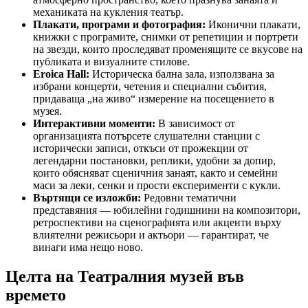
механиката на кукления театър.
Плакати, програми и фотография:
Иконични плакати,
книжки с програмите, снимки от репетиции и портрети
на звезди, които проследяват променящите се вкусове на
публиката и визуалните стилове.
Eroica Hall:
Историческа бална зала, използвана за
избрани концерти, четения и специални събития,
придаваща „на живо“ измерение на посещението в
музея.
Интерактивни моменти:
В зависимост от
организацията потърсете слушателни станции с
исторически записи, откъси от прожекции от
легендарни постановки, реплики, удобни за допир,
които обясняват сценичния занаят, както и семейни
маси за леки, сенки и прости експерименти с кукли.
Въртящи се изложби:
Редовни тематични
представяния — юбилейни годишнини на композитори,
ретроспективи на сценографията или акценти върху
влиятелни режисьори и актьори — гарантират, че
винаги има нещо ново.
Целта на Театралния музей във
времето