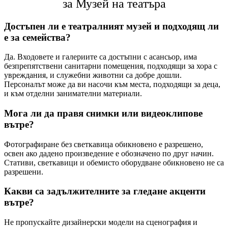
за Музей на театъра
Достъпен ли е театралният музей и подходящ ли
е за семейства?
Да. Входовете и галериите са достъпни с асансьор, има
безпрепятствени санитарни помещения, подходящи за хора с
увреждания, и служебни животни са добре дошли.
Персоналът може да ви насочи към места, подходящи за деца,
и към отделни занимателни материали.
Мога ли да правя снимки или видеоклипове
вътре?
Фотографиране без светкавица обикновено е разрешено,
освен ако дадено произведение е обозначено по друг начин.
Стативи, светкавици и обемисто оборудване обикновено не са
разрешени.
Какви са задължителните за гледане акценти
вътре?
Не пропускайте дизайнерски модели на сценография и