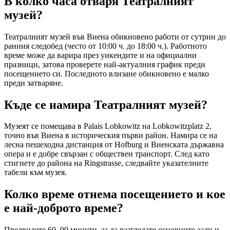
В колко часа отваря Театралният
музей?
Театралният музей във Виена обикновено работи от сутрин до
ранния следобед (често от 10:00 ч. до 18:00 ч.). Работното
време може да варира през уикендите и на официални
празници, затова проверете най-актуалния график преди
посещението си. Последното влизане обикновено е малко
преди затваряне.
Къде се намира Театралният музей?
Музеят се помещава в Palais Lobkowitz на Lobkowitzplatz 2,
точно във Виена в историческия първи район. Намира се на
лесна пешеходна дистанция от Hofburg и Виенската държавна
опера и е добре свързан с обществен транспорт. След като
стигнете до района на Ringstrasse, следвайте указателните
табели към музея.
Колко време отнема посещението и кое
е най-доброто време?
Предвидете 60–90 минути, за да разгледате основните зали и