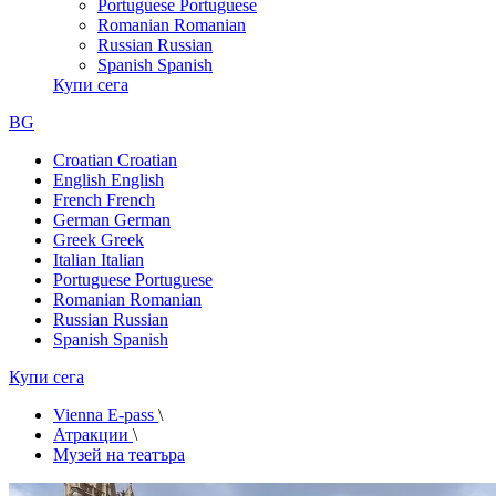
Portuguese
Portuguese
Romanian
Romanian
Russian
Russian
Spanish
Spanish
Купи сега
BG
Croatian
Croatian
English
English
French
French
German
German
Greek
Greek
Italian
Italian
Portuguese
Portuguese
Romanian
Romanian
Russian
Russian
Spanish
Spanish
Купи сега
Vienna E-pass
\
Атракции
\
Музей на театъра