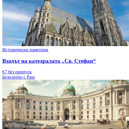
Исторически паметник
Входът на катедралата „Св. Стефан“
€7 без пропуск
Безплатно с Pass