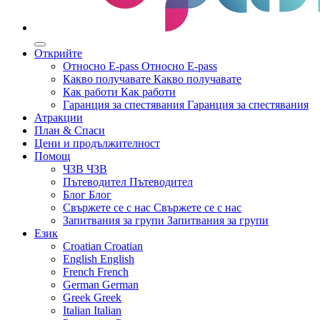
Открийте
Относно E-pass
Относно E-pass
Какво получавате
Какво получавате
Как работи
Как работи
Гаранция за спестявания
Гаранция за спестявания
Атракции
План & Спаси
Цени и продължителност
Помощ
ЧЗВ
ЧЗВ
Пътеводител
Пътеводител
Блог
Блог
Свържете се с нас
Свържете се с нас
Запитвания за групи
Запитвания за групи
Език
Croatian
Croatian
English
English
French
French
German
German
Greek
Greek
Italian
Italian