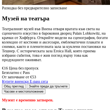
Разходка без предварително записване
Музей на театъра
Театралният музей във Виена отваря вратата към света на
сценичното изкуство в бароковия дворец Palais Lobkowitz, на
крачки от Хофбурга. Открийте модели на сценография, богати
колекции от костюми и аксесоари, емблематични плакати и
снимки, както и пленителната зала за куклени постановки на
Тешнер. С историческата зала Eroica Hall, която приема
избрани събития, това е жив поглед върху това как
продукциите оживяват.
€16 Цена без пропуск
Безплатно с Pass
От започване от €53
Купете виенски E-pass сега
Общ преглед
Знайте преди да тръгнете
Часове и местоположение
Музеят е временно затворен.