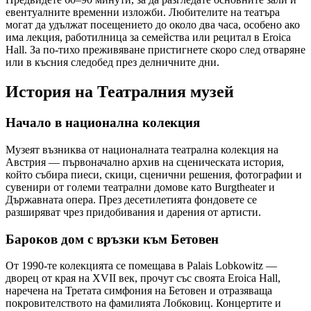
евентуалните временни изложби. Любителите на театъра
могат да удължат посещението до около два часа, особено ако
има лекция, работилница за семейства или рецитал в Eroica
Hall. За по-тихо преживяване пристигнете скоро след отваряне
или в късния следобед през делничните дни.
История на Театралния музей
Начало в национална колекция
Музеят възниква от националната театрална колекция на
Австрия — първоначално архив на сценическата история,
който събира пиеси, скици, сценични решения, фотографии и
сувенири от големи театрални домове като Burgtheater и
Държавната опера. През десетилетията фондовете се
разширяват чрез придобивания и дарения от артисти.
Бароков дом с връзки към Бетовен
От 1990-те колекцията се помещава в Palais Lobkowitz —
дворец от края на XVII век, прочут със своята Eroica Hall,
наречена на Третата симфония на Бетовен и отразяваща
покровителството на фамилията Лобковиц. Концертите и