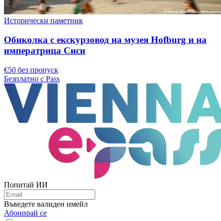
Исторически паметник
Обиколка с екскурзовод на музея Hofburg и на
императрица Сиси
€50 без пропуск
Безплатно с Pass
Попитай ИИ
Въведете валиден имейл
Абонирай се