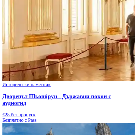
Исторически паметник
Дворецът Шьонбрун - Държавни покои с
аудиогид
€28 без пропуск
Безплатно с Pass