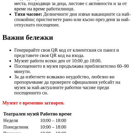
места, подходящи за деца, листове с активности и за от
време на време работилници.
Тихи часове:
Делничните дни извън ваканциите са най-
спокойни; пристигнете рано или късно през деня за най-
отпуснато посещение.
Важни бележки
Генерирайте своя QR код от клиентския си панел и
представете своя QR код на входа.
Музеят работи всеки ден от 10:00 до 18:00.
Посещението в музея продължава приблизително 60–90
минути.
За да избегнете всякакво неудобство, любезно ви
препоръчваме да проверите официалния уебсайт на
музея за най-актуалните работни часове преди
посещението си.
Музеят е временно затворен.
Театрален музей
Работно време
Неделя
10:00 – 18:00
Понеделник
10:00 – 18:00