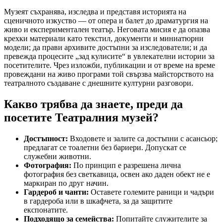
Музеят съхранява, изследва и представя историята на
сценичното изкуство — от опера и балет до драматургия на
живо и експериментален театър. Неговата мисия е да опазва
крехки материали като текстил, документи и миниатюрни
модели; да прави архивите достъпни за изследователи; и да
превежда процесите „зад кулисите“ в увлекателни истории за
посетителите. Чрез изложби, публикации и от време на време
провеждани на живо програми той свързва майсторството на
театралното създаване с днешните културни разговори.
Какво трябва да знаете, преди да
посетите Театралния музей?
Достъпност:
Входовете и залите са достъпни с асансьор;
предлагат се тоалетни без бариери. Допускат се
служебни животни.
Фотография:
По принцип е разрешена лична
фотография без светкавица, освен ако даден обект не е
маркиран по друг начин.
Гардероб и чанти:
Оставете големите раници и чадъри
в гардероба или в шкафчета, за да защитите
експонатите.
Подходящо за семейства:
Попитайте служителите за