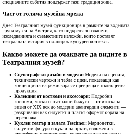
специалните събития поддържат тази традиция жива.
Част от голяма музейна мрежа
Днес Театралният музей функционира в рамките на водещата
група музеи на Австрия, като подкрепя опазването,
изследванията и съвместните изложби, които поставят
театралната история в по-широк културен контекст.
Какво можете да очаквате да видите в
Театралния музей?
Сценографски дизайн и модели:
Модели на сцената,
технически чертежи и табла с идеи, показващи как
концепцията на режисьора се превръща в пълноценна
продукция.
Колекции от костюми и аксесоари:
Подробни
костюми, маски и театрални бижута — от изискана
визия от XIX век до модерни авангардни елементи —
разкриващи как силуетът и платът оформят образа на
персонажа.
Куклен театър и залата Teschner:
Марионетки,
силуетни фигури и кукли на пръти, изложени в
атмосферно пространство, което празнува занаята и