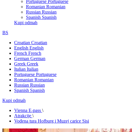
Portuguese
Portuguese
Romanian
Romanian
Russian
Russian
Spanish
Spanish
Kupi odmah
BS
Croatian
Croatian
English
English
French
French
German
German
Greek
Greek
Italian
Italian
Portuguese
Portuguese
Romanian
Romanian
Russian
Russian
Spanish
Spanish
Kupi odmah
Vienna E-pass
\
Atrakcije
\
Vođena tura Hofburg i Muzej carice Sisi