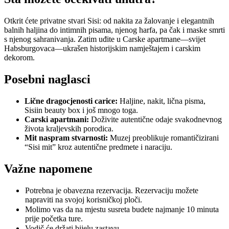
Otkrit ćete privatne stvari Sisi: od nakita za žalovanje i elegantnih
balnih haljina do intimnih pisama, njenog harfa, pa čak i maske smrti
s njenog sahranivanja. Zatim uđite u Carske apartmane—svijet
Habsburgovaca—ukrašen historijskim namještajem i carskim
dekorom.
Posebni naglasci
Lične dragocjenosti carice:
Haljine, nakit, lična pisma,
Sisiin beauty box i još mnogo toga.
Carski apartmani:
Doživite autentične odaje svakodnevnog
života kraljevskih porodica.
Mit naspram stvarnosti:
Muzej preoblikuje romantičizirani
“Sisi mit” kroz autentične predmete i naraciju.
Važne napomene
Potrebna je obavezna rezervacija. Rezervaciju možete
napraviti na svojoj korisničkoj ploči.
Molimo vas da na mjestu susreta budete najmanje 10 minuta
prije početka ture.
Vodič će držati bijelu zastavu.