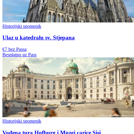
Historijski spomenik
Ulaz u katedralu sv. Stjepana
€7 bez Passa
Besplatno uz Pass
Historijski spomenik
Vođena tura Hofburg i Muzej carice Sisi