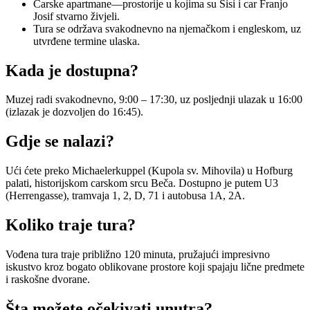
Carske apartmane—prostorije u kojima su Sisi i car Franjo
Josif stvarno živjeli.
Tura se održava svakodnevno na njemačkom i engleskom, uz
utvrđene termine ulaska.
Kada je dostupna?
Muzej radi svakodnevno, 9:00 – 17:30, uz posljednji ulazak u 16:00
(izlazak je dozvoljen do 16:45).
Gdje se nalazi?
Ući ćete preko Michaelerkuppel (Kupola sv. Mihovila) u Hofburg
palati, historijskom carskom srcu Beča. Dostupno je putem U3
(Herrengasse), tramvaja 1, 2, D, 71 i autobusa 1A, 2A.
Koliko traje tura?
Vođena tura traje približno 120 minuta, pružajući impresivno
iskustvo kroz bogato oblikovane prostore koji spajaju lične predmete
i raskošne dvorane.
Šta možete očekivati unutra?