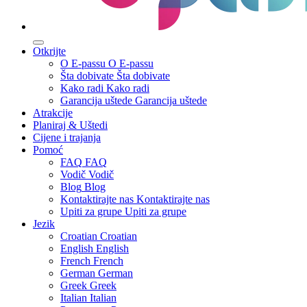
Otkrijte
O E-passu
O E-passu
Šta dobivate
Šta dobivate
Kako radi
Kako radi
Garancija uštede
Garancija uštede
Atrakcije
Planiraj & Uštedi
Cijene i trajanja
Pomoć
FAQ
FAQ
Vodič
Vodič
Blog
Blog
Kontaktirajte nas
Kontaktirajte nas
Upiti za grupe
Upiti za grupe
Jezik
Croatian
Croatian
English
English
French
French
German
German
Greek
Greek
Italian
Italian