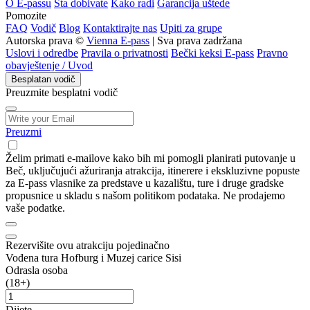
O E-passu
Šta dobivate
Kako radi
Garancija uštede
Pomozite
FAQ
Vodič
Blog
Kontaktirajte nas
Upiti za grupe
Autorska prava ©
Vienna E-pass
| Sva prava zadržana
Uslovi i odredbe
Pravila o privatnosti
Bečki keksi E-pass
Pravno
obavještenje / Uvod
Besplatan vodič
Preuzmite besplatni vodič
Preuzmi
Želim primati e-mailove kako bih mi pomogli planirati putovanje u
Beč, uključujući ažuriranja atrakcija, itinerere i ekskluzivne popuste
za E-pass vlasnike za predstave u kazalištu, ture i druge gradske
propusnice u skladu s našom politikom podataka. Ne prodajemo
vaše podatke.
Rezervišite ovu atrakciju pojedinačno
Vođena tura Hofburg i Muzej carice Sisi
Odrasla osoba
(18+)
Dijete