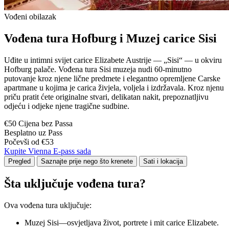
Vođeni obilazak
Vođena tura Hofburg i Muzej carice Sisi
Uđite u intimni svijet carice Elizabete Austrije — „Sisi“ — u okviru
Hofburg palače. Vođena tura Sisi muzeja nudi 60-minutno
putovanje kroz njene lične predmete i elegantno opremljene Carske
apartmane u kojima je carica živjela, voljela i izdržavala. Kroz njenu
priču pratit ćete originalne stvari, delikatan nakit, prepoznatljivu
odjeću i odjeke njene tragične sudbine.
€50 Cijena bez Passa
Besplatno uz Pass
Počevši od €53
Kupite Vienna E-pass sada
Pregled
Saznajte prije nego što krenete
Sati i lokacija
Šta uključuje vođena tura?
Ova vođena tura uključuje:
Muzej Sisi—osvjetljava život, portrete i mit carice Elizabete.