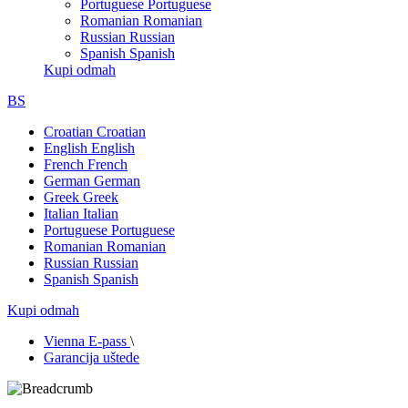
Portuguese
Portuguese
Romanian
Romanian
Russian
Russian
Spanish
Spanish
Kupi odmah
BS
Croatian
Croatian
English
English
French
French
German
German
Greek
Greek
Italian
Italian
Portuguese
Portuguese
Romanian
Romanian
Russian
Russian
Spanish
Spanish
Kupi odmah
Vienna E-pass
\
Garancija uštede