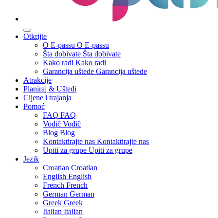
Otkrijte
O E-passu
O E-passu
Šta dobivate
Šta dobivate
Kako radi
Kako radi
Garancija uštede
Garancija uštede
Atrakcije
Planiraj & Uštedi
Cijene i trajanja
Pomoć
FAQ
FAQ
Vodič
Vodič
Blog
Blog
Kontaktirajte nas
Kontaktirajte nas
Upiti za grupe
Upiti za grupe
Jezik
Croatian
Croatian
English
English
French
French
German
German
Greek
Greek
Italian
Italian