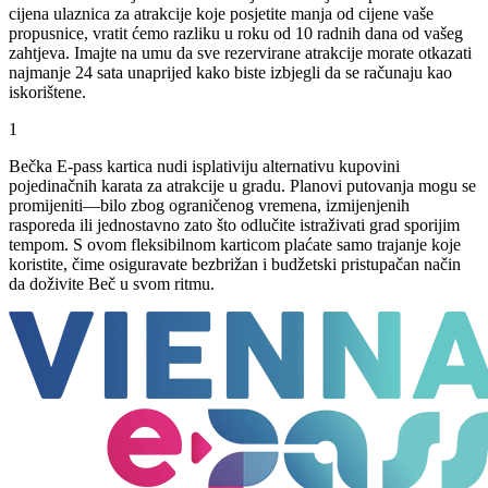
cijena ulaznica za atrakcije koje posjetite manja od cijene vaše
propusnice, vratit ćemo razliku u roku od 10 radnih dana od vašeg
zahtjeva. Imajte na umu da sve rezervirane atrakcije morate otkazati
najmanje 24 sata unaprijed kako biste izbjegli da se računaju kao
iskorištene.
1
Bečka E-pass kartica nudi isplativiju alternativu kupovini
pojedinačnih karata za atrakcije u gradu. Planovi putovanja mogu se
promijeniti—bilo zbog ograničenog vremena, izmijenjenih
rasporeda ili jednostavno zato što odlučite istraživati grad sporijim
tempom. S ovom fleksibilnom karticom plaćate samo trajanje koje
koristite, čime osiguravate bezbrižan i budžetski pristupačan način
da doživite Beč u svom ritmu.