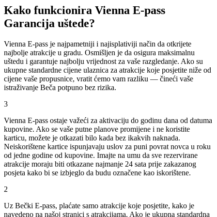
Kako funkcionira Vienna E-pass
Garancija uštede?
Vienna E-pass je najpametniji i najisplativiji način da otkrijete
najbolje atrakcije u gradu. Osmišljen je da osigura maksimalnu
uštedu i garantuje najbolju vrijednost za vaše razgledanje. Ako su
ukupne standardne cijene ulaznica za atrakcije koje posjetite niže od
cijene vaše propusnice, vratit ćemo vam razliku — čineći vaše
istraživanje Beča potpuno bez rizika.
3
Vienna E-pass ostaje važeći za aktivaciju do godinu dana od datuma
kupovine. Ako se vaše putne planove promijene i ne koristite
karticu, možete je otkazati bilo kada bez ikakvih naknada.
Neiskorištene kartice ispunjavaju uslov za puni povrat novca u roku
od jedne godine od kupovine. Imajte na umu da sve rezervirane
atrakcije moraju biti otkazane najmanje 24 sata prije zakazanog
posjeta kako bi se izbjeglo da budu označene kao iskorištene.
2
Uz Bečki E-pass, plaćate samo atrakcije koje posjetite, kako je
navedeno na našoj stranici s atrakcijama. Ako je ukupna standardna