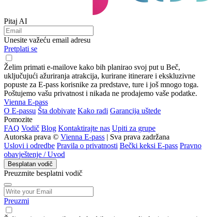
Pitaj AI
Unesite važeću email adresu
Pretplati se
Želim primati e-mailove kako bih planirao svoj put u Beč,
uključujući ažuriranja atrakcija, kurirane itinerare i ekskluzivne
popuste za E-pass korisnike za predstave, ture i još mnogo toga.
Poštujemo vašu privatnost i nikada ne prodajemo vaše podatke.
Vienna E-pass
O E-passu
Šta dobivate
Kako radi
Garancija uštede
Pomozite
FAQ
Vodič
Blog
Kontaktirajte nas
Upiti za grupe
Autorska prava ©
Vienna E-pass
| Sva prava zadržana
Uslovi i odredbe
Pravila o privatnosti
Bečki keksi E-pass
Pravno
obavještenje / Uvod
Besplatan vodič
Preuzmite besplatni vodič
Preuzmi