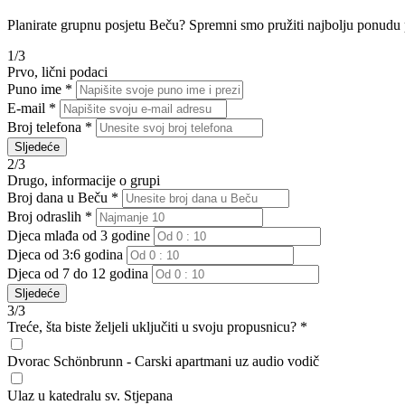
Planirate grupnu posjetu Beču? Spremni smo pružiti najbolju ponudu 
1/3
Prvo, lični podaci
Puno ime *
E-mail *
Broj telefona *
Sljedeće
2/3
Drugo, informacije o grupi
Broj dana u Beču *
Broj odraslih *
Djeca mlađa od 3 godine
Djeca od 3:6 godina
Djeca od 7 do 12 godina
Sljedeće
3/3
Treće, šta biste željeli uključiti u svoju propusnicu? *
Dvorac Schönbrunn - Carski apartmani uz audio vodič
Ulaz u katedralu sv. Stjepana