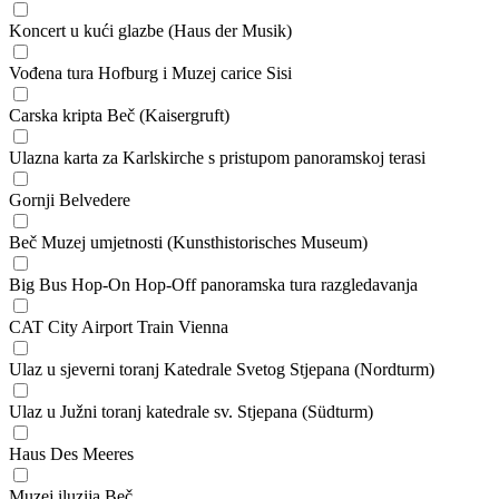
Koncert u kući glazbe (Haus der Musik)
Vođena tura Hofburg i Muzej carice Sisi
Carska kripta Beč (Kaisergruft)
Ulazna karta za Karlskirche s pristupom panoramskoj terasi
Gornji Belvedere
Beč Muzej umjetnosti (Kunsthistorisches Museum)
Big Bus Hop-On Hop-Off panoramska tura razgledavanja
CAT City Airport Train Vienna
Ulaz u sjeverni toranj Katedrale Svetog Stjepana (Nordturm)
Ulaz u Južni toranj katedrale sv. Stjepana (Südturm)
Haus Des Meeres
Muzej iluzija Beč