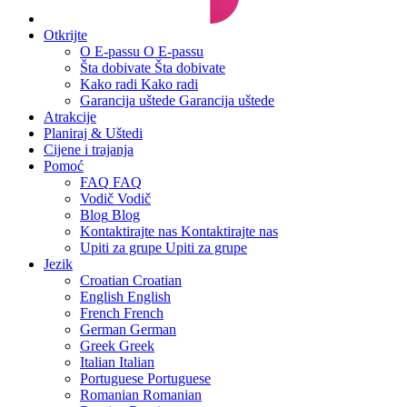
Otkrijte
O E-passu
O E-passu
Šta dobivate
Šta dobivate
Kako radi
Kako radi
Garancija uštede
Garancija uštede
Atrakcije
Planiraj & Uštedi
Cijene i trajanja
Pomoć
FAQ
FAQ
Vodič
Vodič
Blog
Blog
Kontaktirajte nas
Kontaktirajte nas
Upiti za grupe
Upiti za grupe
Jezik
Croatian
Croatian
English
English
French
French
German
German
Greek
Greek
Italian
Italian
Portuguese
Portuguese
Romanian
Romanian