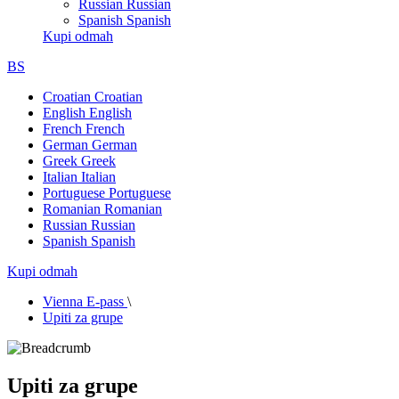
Russian
Russian
Spanish
Spanish
Kupi odmah
BS
Croatian
Croatian
English
English
French
French
German
German
Greek
Greek
Italian
Italian
Portuguese
Portuguese
Romanian
Romanian
Russian
Russian
Spanish
Spanish
Kupi odmah
Vienna E-pass
\
Upiti za grupe
Upiti za grupe