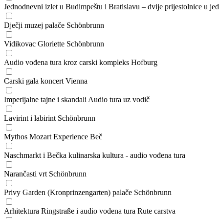
Jednodnevni izlet u Budimpeštu i Bratislavu – dvije prijestolnice u 
Dječji muzej palače Schönbrunn
Vidikovac Gloriette Schönbrunn
Audio vođena tura kroz carski kompleks Hofburg
Carski gala koncert Vienna
Imperijalne tajne i skandali Audio tura uz vodič
Lavirint i labirint Schönbrunn
Mythos Mozart Experience Beč
Naschmarkt i Bečka kulinarska kultura - audio vođena tura
Narančasti vrt Schönbrunn
Privy Garden (Kronprinzengarten) palače Schönbrunn
Arhitektura Ringstraße i audio vođena tura Rute carstva