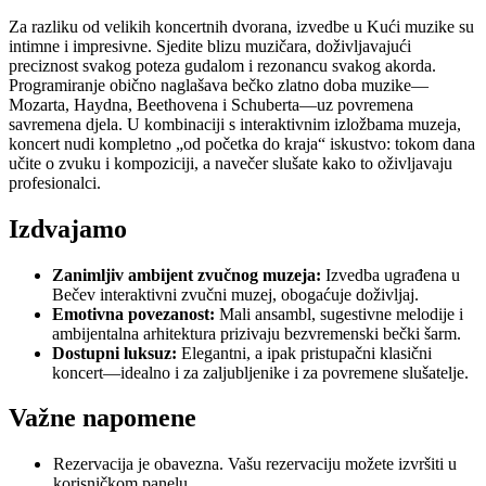
Za razliku od velikih koncertnih dvorana, izvedbe u Kući muzike su
intimne i impresivne. Sjedite blizu muzičara, doživljavajući
preciznost svakog poteza gudalom i rezonancu svakog akorda.
Programiranje obično naglašava bečko zlatno doba muzike—
Mozarta, Haydna, Beethovena i Schuberta—uz povremena
savremena djela. U kombinaciji s interaktivnim izložbama muzeja,
koncert nudi kompletno „od početka do kraja“ iskustvo: tokom dana
učite o zvuku i kompoziciji, a navečer slušate kako to oživljavaju
profesionalci.
Izdvajamo
Zanimljiv ambijent zvučnog muzeja:
Izvedba ugrađena u
Bečev interaktivni zvučni muzej, obogaćuje doživljaj.
Emotivna povezanost:
Mali ansambl, sugestivne melodije i
ambijentalna arhitektura prizivaju bezvremenski bečki šarm.
Dostupni luksuz:
Elegantni, a ipak pristupačni klasični
koncert—idealno i za zaljubljenike i za povremene slušatelje.
Važne napomene
Rezervacija je obavezna. Vašu rezervaciju možete izvršiti u
korisničkom panelu.