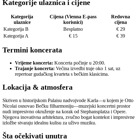
Kategorije ulaznica i cijene
Kategorija
Cijena (Vienna E-pass
Redovna
ulaznice
korisnici)
cijena
Kategorija B
Besplatno
€ 29
Kategorija A
€ 15
€ 39
Termini koncerata
Vrijeme koncerta:
Koncerta počinje u 20:00.
Trajanje koncerta:
Većina izvedbi traje oko 1 sat, uz
repertoar gudačkog kvarteta s bečkim klasicima.
Lokacija & atmosfera
Skriven u historijskom Palaisu nadvojvode Karla—u kojem je Otto
Nicolai osnovao Bečku filharmoniju—muzejski koncertni prostor
nudi impresivno okruženje na korak od Stephansplatza i Opere.
Njegova inovativna arhitektura, zvučno bogat kontekst i impresivne
izložbe stvaraju idealnu kulisu za uživo muziku.
Šta očekivati unutra