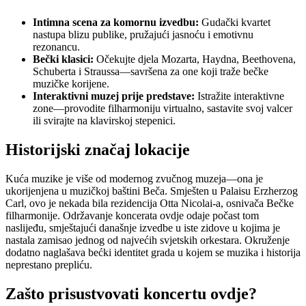
Intimna scena za komornu izvedbu:
Gudački kvartet
nastupa blizu publike, pružajući jasnoću i emotivnu
rezonancu.
Bečki klasici:
Očekujte djela Mozarta, Haydna, Beethovena,
Schuberta i Straussa—savršena za one koji traže bečke
muzičke korijene.
Interaktivni muzej prije predstave:
Istražite interaktivne
zone—provodite filharmoniju virtualno, sastavite svoj valcer
ili svirajte na klavirskoj stepenici.
Historijski značaj lokacije
Kuća muzike je više od modernog zvučnog muzeja—ona je
ukorijenjena u muzičkoj baštini Beča. Smješten u Palaisu Erzherzog
Carl, ovo je nekada bila rezidencija Otta Nicolai-a, osnivača Bečke
filharmonije. Održavanje koncerata ovdje odaje počast tom
naslijeđu, smještajući današnje izvedbe u iste zidove u kojima je
nastala zamisao jednog od najvećih svjetskih orkestara. Okruženje
dodatno naglašava bećki identitet grada u kojem se muzika i historija
neprestano prepliću.
Zašto prisustvovati koncertu ovdje?