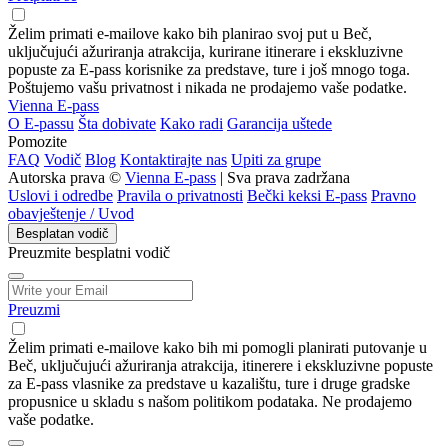
Želim primati e-mailove kako bih planirao svoj put u Beč,
uključujući ažuriranja atrakcija, kurirane itinerare i ekskluzivne
popuste za E-pass korisnike za predstave, ture i još mnogo toga.
Poštujemo vašu privatnost i nikada ne prodajemo vaše podatke.
Vienna E-pass
O E-passu
Šta dobivate
Kako radi
Garancija uštede
Pomozite
FAQ
Vodič
Blog
Kontaktirajte nas
Upiti za grupe
Autorska prava ©
Vienna E-pass
| Sva prava zadržana
Uslovi i odredbe
Pravila o privatnosti
Bečki keksi E-pass
Pravno
obavještenje / Uvod
Besplatan vodič
Preuzmite besplatni vodič
Preuzmi
Želim primati e-mailove kako bih mi pomogli planirati putovanje u
Beč, uključujući ažuriranja atrakcija, itinerere i ekskluzivne popuste
za E-pass vlasnike za predstave u kazalištu, ture i druge gradske
propusnice u skladu s našom politikom podataka. Ne prodajemo
vaše podatke.