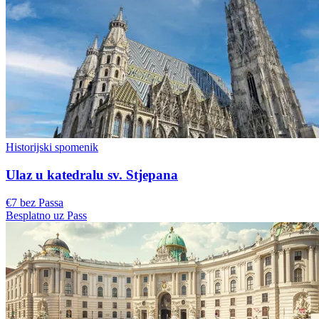
Historijski spomenik
Ulaz u katedralu sv. Stjepana
€7 bez Passa
Besplatno uz Pass