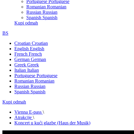
Portuguese
Portuguese
Romanian
Romanian
Russian
Russian
Spanish
Spanish
Kupi odmah
BS
Croatian
Croatian
English
English
French
French
German
German
Greek
Greek
Italian
Italian
Portuguese
Portuguese
Romanian
Romanian
Russian
Russian
Spanish
Spanish
Kupi odmah
Vienna E-pass
\
Atrakcije
\
Koncert u kući glazbe (Haus der Musik)