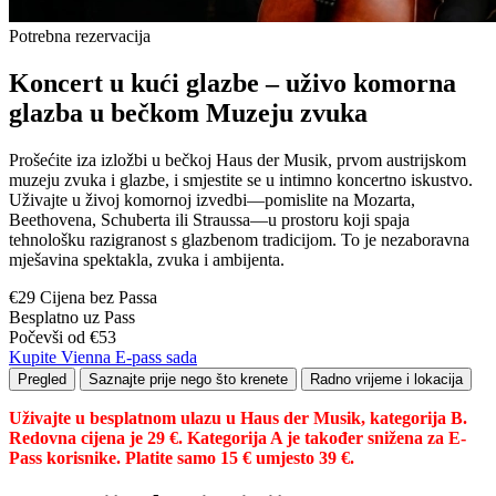
Potrebna rezervacija
Koncert u kući glazbe – uživo komorna
glazba u bečkom Muzeju zvuka
Prošećite iza izložbi u bečkoj Haus der Musik, prvom austrijskom
muzeju zvuka i glazbe, i smjestite se u intimno koncertno iskustvo.
Uživajte u živoj komornoj izvedbi—pomislite na Mozarta,
Beethovena, Schuberta ili Straussa—u prostoru koji spaja
tehnološku razigranost s glazbenom tradicijom. To je nezaboravna
mješavina spektakla, zvuka i ambijenta.
€29 Cijena bez Passa
Besplatno uz Pass
Počevši od €53
Kupite Vienna E-pass sada
Pregled
Saznajte prije nego što krenete
Radno vrijeme i lokacija
Uživajte u besplatnom ulazu u Haus der Musik, kategorija B.
Redovna cijena je 29 €. Kategorija A je također snižena za E-
Pass korisnike. Platite samo 15 € umjesto 39 €.