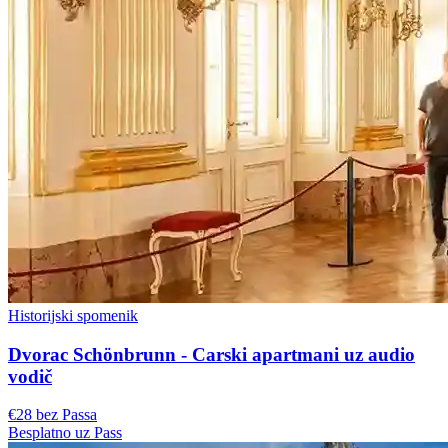
Historijski spomenik
Dvorac Schönbrunn - Carski apartmani uz audio
vodič
€28 bez Passa
Besplatno uz Pass