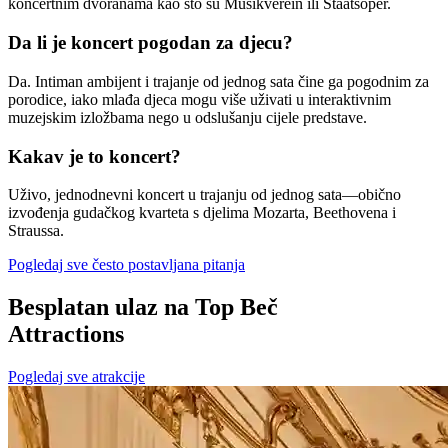
koncertnim dvoranama kao što su Musikverein ili Staatsoper.
Da li je koncert pogodan za djecu?
Da. Intiman ambijent i trajanje od jednog sata čine ga pogodnim za
porodice, iako mlađa djeca mogu više uživati u interaktivnim
muzejskim izložbama nego u odslušanju cijele predstave.
Kakav je to koncert?
Uživo, jednodnevni koncert u trajanju od jednog sata—obično
izvođenja gudačkog kvarteta s djelima Mozarta, Beethovena i
Straussa.
Pogledaj sve često postavljana pitanja
Besplatan ulaz na Top Beč
Attractions
Pogledaj sve atrakcije