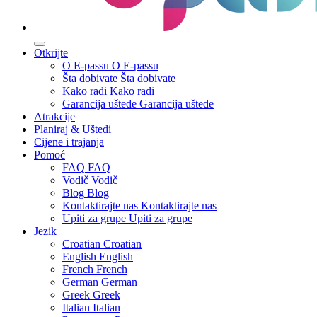
Otkrijte
O E-passu
O E-passu
Šta dobivate
Šta dobivate
Kako radi
Kako radi
Garancija uštede
Garancija uštede
Atrakcije
Planiraj & Uštedi
Cijene i trajanja
Pomoć
FAQ
FAQ
Vodič
Vodič
Blog
Blog
Kontaktirajte nas
Kontaktirajte nas
Upiti za grupe
Upiti za grupe
Jezik
Croatian
Croatian
English
English
French
French
German
German
Greek
Greek
Italian
Italian