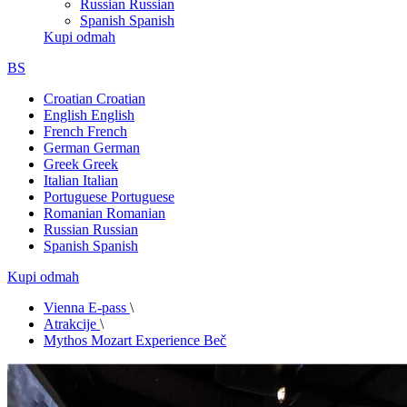
Russian
Russian
Spanish
Spanish
Kupi odmah
BS
Croatian
Croatian
English
English
French
French
German
German
Greek
Greek
Italian
Italian
Portuguese
Portuguese
Romanian
Romanian
Russian
Russian
Spanish
Spanish
Kupi odmah
Vienna E-pass
\
Atrakcije
\
Mythos Mozart Experience Beč