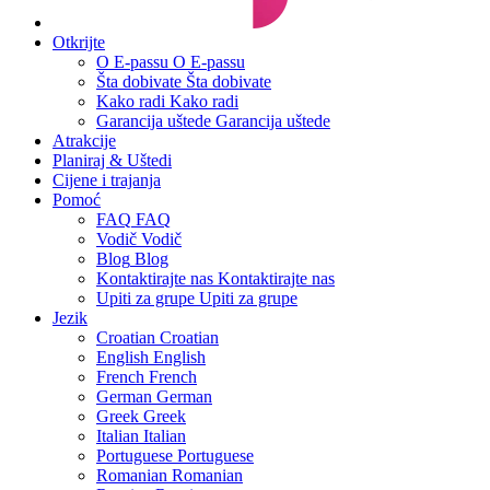
Otkrijte
O E-passu
O E-passu
Šta dobivate
Šta dobivate
Kako radi
Kako radi
Garancija uštede
Garancija uštede
Atrakcije
Planiraj & Uštedi
Cijene i trajanja
Pomoć
FAQ
FAQ
Vodič
Vodič
Blog
Blog
Kontaktirajte nas
Kontaktirajte nas
Upiti za grupe
Upiti za grupe
Jezik
Croatian
Croatian
English
English
French
French
German
German
Greek
Greek
Italian
Italian
Portuguese
Portuguese
Romanian
Romanian