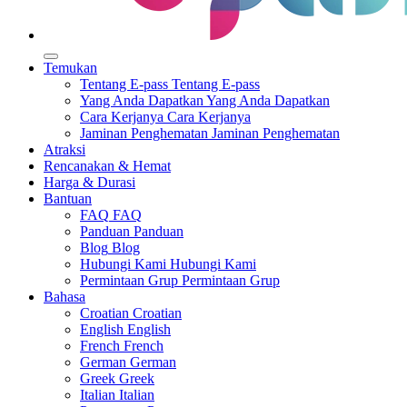
Temukan
Tentang E-pass
Tentang E-pass
Yang Anda Dapatkan
Yang Anda Dapatkan
Cara Kerjanya
Cara Kerjanya
Jaminan Penghematan
Jaminan Penghematan
Atraksi
Rencanakan & Hemat
Harga & Durasi
Bantuan
FAQ
FAQ
Panduan
Panduan
Blog
Blog
Hubungi Kami
Hubungi Kami
Permintaan Grup
Permintaan Grup
Bahasa
Croatian
Croatian
English
English
French
French
German
German
Greek
Greek
Italian
Italian