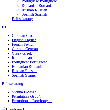
Portuguese
Portuguese
Romanian
Romanian
Russian
Russian
Spanish
Spanish
Beli sekarang
ID
Croatian
Croatian
English
English
French
French
German
German
Greek
Greek
Italian
Italian
Portuguese
Portuguese
Romanian
Romanian
Russian
Russian
Spanish
Spanish
Beli sekarang
Vienna E-pass
\
Permintaan Grup
\
Permohonan Rombongan