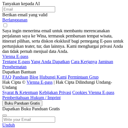
Tanyakan kepada AI
Berikan email yang valid
Berlangganan
Saya ingin menerima email untuk membantu merencanakan
perjalanan saya ke Wina, termasuk pembaruan tempat wisata,
itinerari pilihan, serta diskon eksklusif bagi pemegang E-pass untuk
pertunjukan teater, tur, dan lainnya. Kami menghargai privasi Anda
dan tidak pernah menjual data Anda.
Vienna E-pass
Tentang E-pass
Yang Anda Dapatkan
Cara Kerjanya
Jaminan
Penghematan
Dapatkan Bantuan
FAQ
Panduan
Blog
Hubungi Kami
Permintaan Grup
Hak Cipta ©
Vienna E-pass
| Hak Cipta Dilindungi Undang-
Undang
Syarat & Ketentuan
Kebijakan Privasi
Cookies Vienna E-pass
Pemberitahuan Hukum / Imprint
Buku Panduan Gratis
Dapatkan Buku Panduan Gratis
Unduh