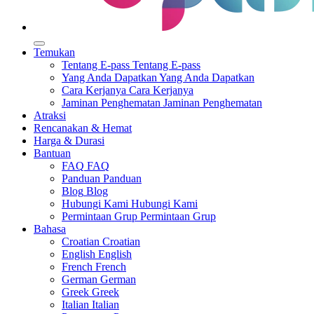
Temukan
Tentang E-pass
Tentang E-pass
Yang Anda Dapatkan
Yang Anda Dapatkan
Cara Kerjanya
Cara Kerjanya
Jaminan Penghematan
Jaminan Penghematan
Atraksi
Rencanakan & Hemat
Harga & Durasi
Bantuan
FAQ
FAQ
Panduan
Panduan
Blog
Blog
Hubungi Kami
Hubungi Kami
Permintaan Grup
Permintaan Grup
Bahasa
Croatian
Croatian
English
English
French
French
German
German
Greek
Greek
Italian
Italian