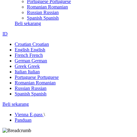
Portuguese
Portuguese
Romanian
Romanian
Russian
Russian
Spanish
Spanish
Beli sekarang
ID
Croatian
Croatian
English
English
French
French
German
German
Greek
Greek
Italian
Italian
Portuguese
Portuguese
Romanian
Romanian
Russian
Russian
Spanish
Spanish
Beli sekarang
Vienna E-pass
\
Panduan