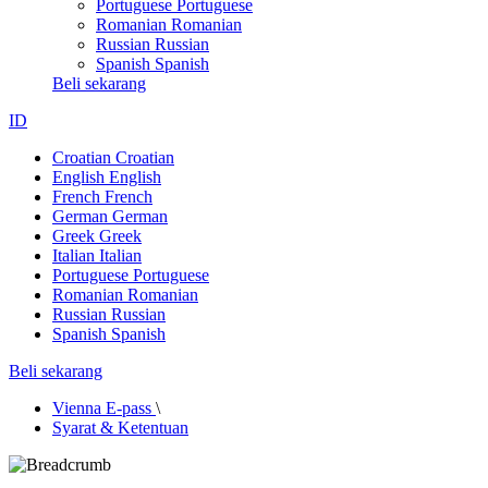
Portuguese
Portuguese
Romanian
Romanian
Russian
Russian
Spanish
Spanish
Beli sekarang
ID
Croatian
Croatian
English
English
French
French
German
German
Greek
Greek
Italian
Italian
Portuguese
Portuguese
Romanian
Romanian
Russian
Russian
Spanish
Spanish
Beli sekarang
Vienna E-pass
\
Syarat & Ketentuan