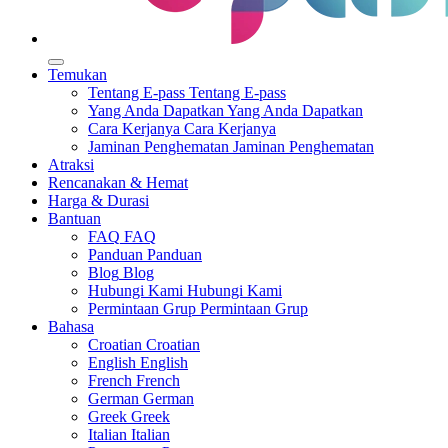
Temukan
Tentang E-pass
Tentang E-pass
Yang Anda Dapatkan
Yang Anda Dapatkan
Cara Kerjanya
Cara Kerjanya
Jaminan Penghematan
Jaminan Penghematan
Atraksi
Rencanakan & Hemat
Harga & Durasi
Bantuan
FAQ
FAQ
Panduan
Panduan
Blog
Blog
Hubungi Kami
Hubungi Kami
Permintaan Grup
Permintaan Grup
Bahasa
Croatian
Croatian
English
English
French
French
German
German
Greek
Greek
Italian
Italian