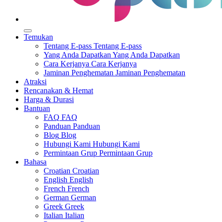
Temukan
Tentang E-pass
Tentang E-pass
Yang Anda Dapatkan
Yang Anda Dapatkan
Cara Kerjanya
Cara Kerjanya
Jaminan Penghematan
Jaminan Penghematan
Atraksi
Rencanakan & Hemat
Harga & Durasi
Bantuan
FAQ
FAQ
Panduan
Panduan
Blog
Blog
Hubungi Kami
Hubungi Kami
Permintaan Grup
Permintaan Grup
Bahasa
Croatian
Croatian
English
English
French
French
German
German
Greek
Greek
Italian
Italian