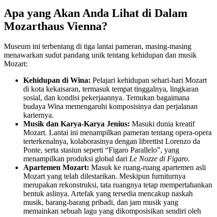
Apa yang Akan Anda Lihat di Dalam
Mozarthaus Vienna?
Museum ini terbentang di tiga lantai pameran, masing-masing
menawarkan sudut pandang unik tentang kehidupan dan musik
Mozart:
Kehidupan di Wina:
Pelajari kehidupan sehari-hari Mozart
di kota kekaisaran, termasuk tempat tinggalnya, lingkaran
sosial, dan kondisi pekerjaannya. Temukan bagaimana
budaya Wina memengaruhi komposisinya dan perjalanan
kariernya.
Musik dan Karya-Karya Jenius:
Masuki dunia kreatif
Mozart. Lantai ini menampilkan pameran tentang opera-opera
terterkenalnya, kolaborasinya dengan librettist Lorenzo da
Ponte, serta stasiun seperti “Figaro Parallelo”, yang
menampilkan produksi global dari
Le Nozze di Figaro
.
Apartemen Mozart:
Masuk ke ruang-ruang apartemen asli
Mozart yang telah dilestarikan. Meskipun furniturnya
merupakan rekonstruksi, tata ruangnya tetap mempertahankan
bentuk aslinya. Artefak yang tersedia mencakup naskah
musik, barang-barang pribadi, dan jam musik yang
memainkan sebuah lagu yang dikomposisikan sendiri oleh