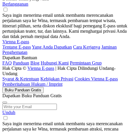
Berlangganan
Saya ingin menerima email untuk membantu merencanakan
perjalanan saya ke Wina, termasuk pembaruan tempat wisata,
itinerari pilihan, serta diskon eksklusif bagi pemegang E-pass untuk
pertunjukan teater, tur, dan lainnya. Kami menghargai privasi Anda
dan tidak pernah menjual data Anda.
Vienna E-pass
Tentang E-pass
Yang Anda Dapatkan
Cara Kerjanya
Jaminan
Penghematan
Dapatkan Bantuan
FAQ
Panduan
Blog
Hubungi Kami
Permintaan Grup
Hak Cipta ©
Vienna E-pass
| Hak Cipta Dilindungi Undang-
Undang
Syarat & Ketentuan
Kebijakan Privasi
Cookies Vienna E-pass
Pemberitahuan Hukum / Imprint
Buku Panduan Gratis
Dapatkan Buku Panduan Gratis
Unduh
Saya ingin menerima email untuk membantu saya merencanakan
perjalanan saya ke Wina, termasuk pembaruan atraksi, rencana