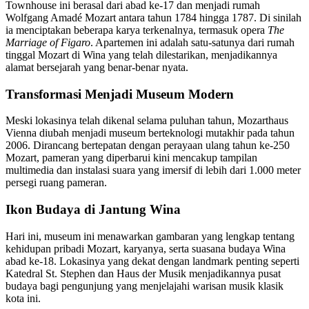
Townhouse ini berasal dari abad ke-17 dan menjadi rumah
Wolfgang Amadé Mozart antara tahun 1784 hingga 1787. Di sinilah
ia menciptakan beberapa karya terkenalnya, termasuk opera
The
Marriage of Figaro
. Apartemen ini adalah satu-satunya dari rumah
tinggal Mozart di Wina yang telah dilestarikan, menjadikannya
alamat bersejarah yang benar-benar nyata.
Transformasi Menjadi Museum Modern
Meski lokasinya telah dikenal selama puluhan tahun, Mozarthaus
Vienna diubah menjadi museum berteknologi mutakhir pada tahun
2006. Dirancang bertepatan dengan perayaan ulang tahun ke-250
Mozart, pameran yang diperbarui kini mencakup tampilan
multimedia dan instalasi suara yang imersif di lebih dari 1.000 meter
persegi ruang pameran.
Ikon Budaya di Jantung Wina
Hari ini, museum ini menawarkan gambaran yang lengkap tentang
kehidupan pribadi Mozart, karyanya, serta suasana budaya Wina
abad ke-18. Lokasinya yang dekat dengan landmark penting seperti
Katedral St. Stephen dan Haus der Musik menjadikannya pusat
budaya bagi pengunjung yang menjelajahi warisan musik klasik
kota ini.