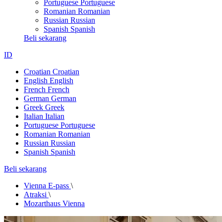
Portuguese
Portuguese
Romanian
Romanian
Russian
Russian
Spanish
Spanish
Beli sekarang
ID
Croatian
Croatian
English
English
French
French
German
German
Greek
Greek
Italian
Italian
Portuguese
Portuguese
Romanian
Romanian
Russian
Russian
Spanish
Spanish
Beli sekarang
Vienna E-pass
\
Atraksi
\
Mozarthaus Vienna