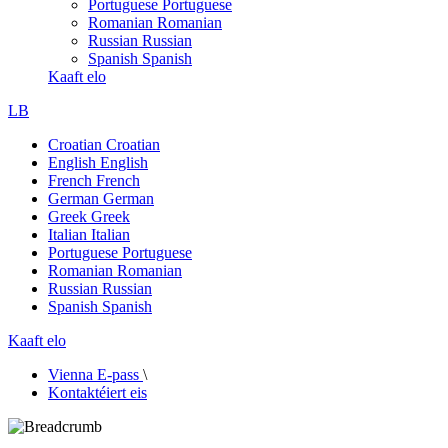
Portuguese
Portuguese
Romanian
Romanian
Russian
Russian
Spanish
Spanish
Kaaft elo
LB
Croatian
Croatian
English
English
French
French
German
German
Greek
Greek
Italian
Italian
Portuguese
Portuguese
Romanian
Romanian
Russian
Russian
Spanish
Spanish
Kaaft elo
Vienna E-pass
\
Kontaktéiert eis