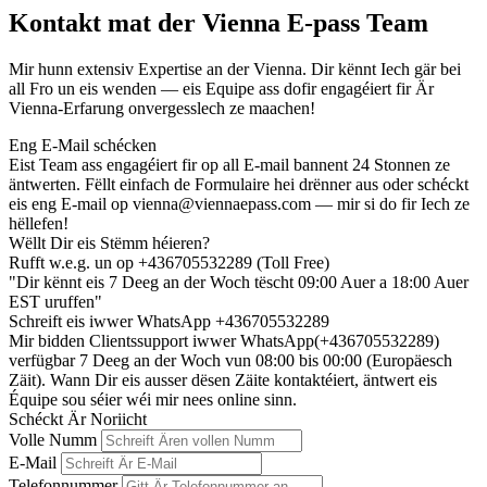
Kontakt mat der Vienna E-pass Team
Mir hunn extensiv Expertise an der Vienna. Dir kënnt Iech gär bei
all Fro un eis wenden — eis Equipe ass dofir engagéiert fir Är
Vienna-Erfarung onvergesslech ze maachen!
Eng E-Mail schécken
Eist Team ass engagéiert fir op all E-mail bannent 24 Stonnen ze
äntwerten. Fëllt einfach de Formulaire hei drënner aus oder schéckt
eis eng E-mail op
vienna@viennaepass.com
— mir si do fir Iech ze
hëllefen!
Wëllt Dir eis Stëmm héieren?
Rufft w.e.g. un op +436705532289 (Toll Free)
"Dir kënnt eis 7 Deeg an der Woch tëscht 09:00 Auer a 18:00 Auer
EST uruffen"
Schreift eis iwwer WhatsApp +436705532289
Mir bidden Clientssupport iwwer WhatsApp(+436705532289)
verfügbar 7 Deeg an der Woch vun 08:00 bis 00:00 (Europäesch
Zäit). Wann Dir eis ausser dësen Zäite kontaktéiert, äntwert eis
Équipe sou séier wéi mir nees online sinn.
Schéckt Är Noriicht
Volle Numm
E-Mail
Telefonnummer