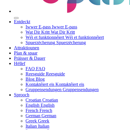
Entdeckt
Iwwer E-pass
Iwwer E-pass
Wat Dir Kritt
Wat Dir Kritt
Wéi et funktionnéiert
Wéi et funktionnéiert
Spuerzëcherung
Spuerzëcherung
Attraktiounen
Plan & spaar
Präisser & Dauer
Hëllef
FAQ
FAQ
Reesguide
Reesguide
Blog
Blog
Kontaktéiert eis
Kontaktéiert eis
Gruppensendungen
Gruppensendungen
Sprooch
Croatian
Croatian
English
English
French
French
German
German
Greek
Greek
Italian
Italian