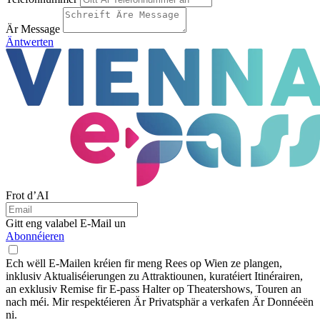
Är Message
Äntwerten
Frot d’AI
Gitt eng valabel E-Mail un
Abonnéieren
Ech wëll E-Mailen kréien fir meng Rees op Wien ze plangen,
inklusiv Aktualiséierungen zu Attraktiounen, kuratéiert Itinérairen,
an exklusiv Remise fir E-pass Halter op Theatershows, Touren an
nach méi. Mir respektéieren Är Privatsphär a verkafen Är Donnéeën
ni.