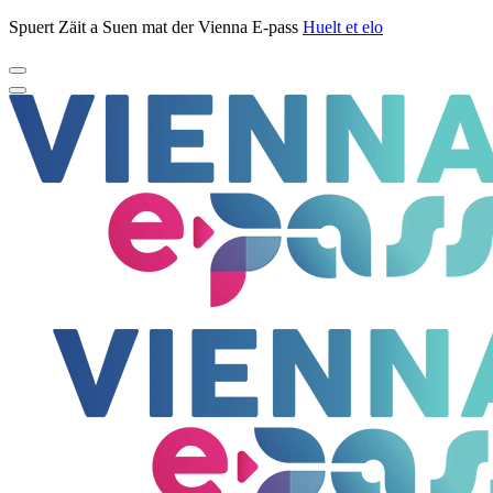
Spuert Zäit a Suen mat der Vienna E-pass
Huelt et elo