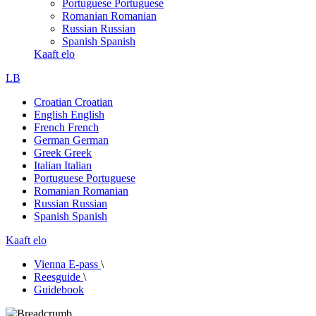
Portuguese
Portuguese
Romanian
Romanian
Russian
Russian
Spanish
Spanish
Kaaft elo
LB
Croatian
Croatian
English
English
French
French
German
German
Greek
Greek
Italian
Italian
Portuguese
Portuguese
Romanian
Romanian
Russian
Russian
Spanish
Spanish
Kaaft elo
Vienna E-pass
\
Reesguide
\
Guidebook