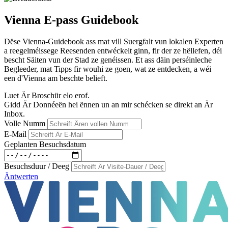
Vienna E-pass Guidebook
Dëse Vienna-Guidebook ass mat vill Suergfalt vun lokalen Experten
a reegelméissege Reesenden entwéckelt ginn, fir der ze hëllefen, déi
bescht Säiten vun der Stad ze genéissen. Et ass däin perséinleche
Begleeder, mat Tipps fir wouhi ze goen, wat ze entdecken, a wéi
een d'Vienna am beschte belieft.
Luet Är Broschür elo erof.
Gidd Är Donnéeën hei ënnen un an mir schécken se direkt an Är
Inbox.
Volle Numm
E-Mail
Geplanten Besuchsdatum
Besuchsduur / Deeg
Äntwerten