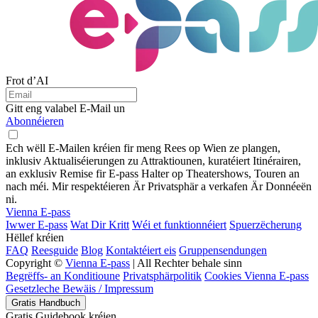
Frot d’AI
Gitt eng valabel E-Mail un
Abonnéieren
Ech wëll E-Mailen kréien fir meng Rees op Wien ze plangen,
inklusiv Aktualiséierungen zu Attraktiounen, kuratéiert Itinérairen,
an exklusiv Remise fir E-pass Halter op Theatershows, Touren an
nach méi. Mir respektéieren Är Privatsphär a verkafen Är Donnéeën
ni.
Vienna E-pass
Iwwer E-pass
Wat Dir Kritt
Wéi et funktionnéiert
Spuerzëcherung
Hëllef kréien
FAQ
Reesguide
Blog
Kontaktéiert eis
Gruppensendungen
Copyright ©
Vienna E-pass
| All Rechter behale sinn
Begrëffs- an Konditioune
Privatsphärpolitik
Cookies Vienna E-pass
Gesetzleche Bewäis / Impressum
Gratis Handbuch
Gratis Guidebook kréien