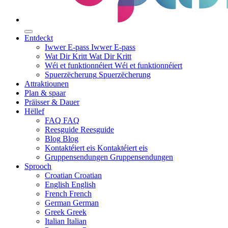
Entdeckt
Iwwer E-pass
Iwwer E-pass
Wat Dir Kritt
Wat Dir Kritt
Wéi et funktionnéiert
Wéi et funktionnéiert
Spuerzëcherung
Spuerzëcherung
Attraktiounen
Plan & spaar
Präisser & Dauer
Hëllef
FAQ
FAQ
Reesguide
Reesguide
Blog
Blog
Kontaktéiert eis
Kontaktéiert eis
Gruppensendungen
Gruppensendungen
Sprooch
Croatian
Croatian
English
English
French
French
German
German
Greek
Greek
Italian
Italian