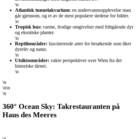
\n
Atlantisk tunnelakvarium:
en undervannsopplevelse man
går gjennom, og et av de mest populære stedene for bilder.
\n
Tropisk hus:
varme, frodige omgivelser med frittgående dyr
og eksotiske planter.
\n
Reptilområder:
fascinerende arter for besøkende som liker
dyreliv og natur.
\n
Utsiktsområder:
vakre perspektiver over Wien fra det
historiske tårnet.
\n
\n
\n\n
\n
360° Ocean Sky: Takrestauranten på
Haus des Meeres
\n