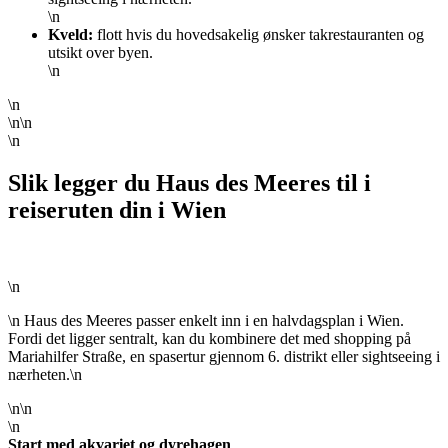
\n
Kveld:
flott hvis du hovedsakelig ønsker takrestauranten og
utsikt over byen.
\n
\n
\n\n
\n
Slik legger du Haus des Meeres til i
reiseruten din i Wien
\n
\n Haus des Meeres passer enkelt inn i en halvdagsplan i Wien.
Fordi det ligger sentralt, kan du kombinere det med shopping på
Mariahilfer Straße, en spasertur gjennom 6. distrikt eller sightseeing i
nærheten.\n
\n\n
\n
Start med akvariet og dyrehagen