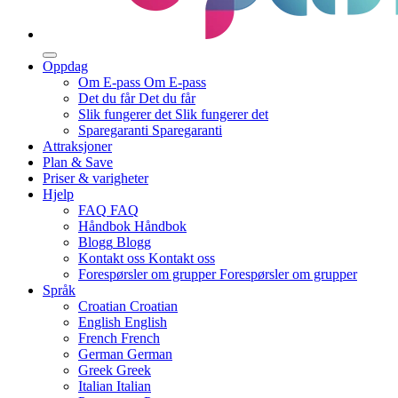
Oppdag
Om E-pass
Om E-pass
Det du får
Det du får
Slik fungerer det
Slik fungerer det
Sparegaranti
Sparegaranti
Attraksjoner
Plan & Save
Priser & varigheter
Hjelp
FAQ
FAQ
Håndbok
Håndbok
Blogg
Blogg
Kontakt oss
Kontakt oss
Forespørsler om grupper
Forespørsler om grupper
Språk
Croatian
Croatian
English
English
French
French
German
German
Greek
Greek
Italian
Italian