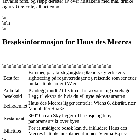
akvariet først, og slapp deretter av over hustakene med mat, drikke
og utsikt over bysilhuetten.\n
\n
\n\n
\n
Besøksinformasjon for Haus des Meeres
\n \n \n \n \n \n \n \n \n \n \n \n \n \n \n \n \n \n \n \n \n \n
Familier, par, førstegangsbesøkende, dyreelskere,
Best for
sightseeing på regnværsdager og reisende som ser etter
unike attraksjoner i Wien.
Anbefalt
Planlegg rundt 2 til 3 timer for akvariet og dyrehagen.
besøkstid
Legg til ekstra tid hvis du vil nyte takrestauranten.
Haus des Meeres ligger sentralt i Wiens 6. distrikt, nær
Beliggenhet
Mariahilfer Straße.
360° Ocean Sky ligger i 11. etasje og tilbyr
Restaurant
panoramautsikt over byen.
For et smidigere besøk kan du inkludere Haus des
Billettips
Meeres i attraksjonsplanen din med Vienna E-pass.