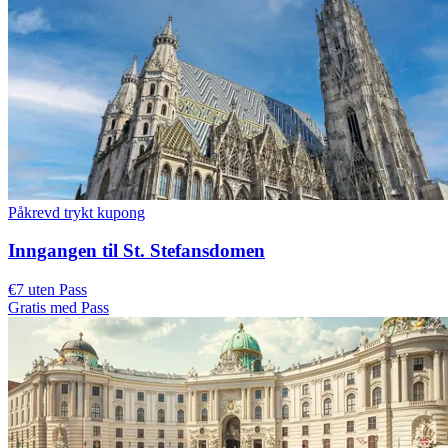
Påkrevd trykt kupong
Inngangen til St. Stefansdomen
€7 uten Pass
Gratis med Pass