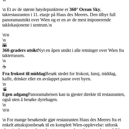
\n Et av de største høydepunktene er
360° Ocean Sky
,
takrestauranten i 11. etasje på Haus des Meeres. Den tilbyr full
panoramautsikt over Wien og er en av de mest imponerende
taklokasjonene i sentrum.\n
\n\n
\n
🌇
360-graders utsikt
Nyt en åpen utsikt i alle retninger over Wien fra
takterrassen.
\n
☕
Fra frokost til middag
Besøk stedet for frokost, lunsj, middag,
kaffe, drinker eller en avslappet pause over byen.
\n
🚡
Egen adgang
Panoramaheisen kan ta gjester direkte til restauranten,
også uten å besøke dyrehagen.
\n
\n\n
\n For mange besøkende gjør restauranten Haus des Meeres fra et
enkelt attraksjonsbesøk til en komplett Wien-opplevelse: utforsk