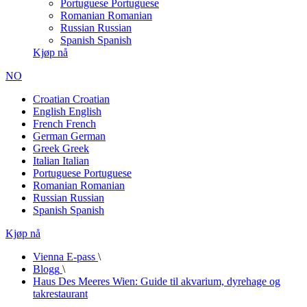
Portuguese
Portuguese
Romanian
Romanian
Russian
Russian
Spanish
Spanish
Kjøp nå
NO
Croatian
Croatian
English
English
French
French
German
German
Greek
Greek
Italian
Italian
Portuguese
Portuguese
Romanian
Romanian
Russian
Russian
Spanish
Spanish
Kjøp nå
Vienna E-pass
\
Blogg
\
Haus Des Meeres Wien: Guide til akvarium, dyrehage og
takrestaurant