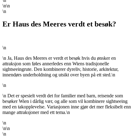
\n
\n\n
\n
Er Haus des Meeres verdt et besøk?
\n
\n Ja, Haus des Meeres er verdt et besøk hvis du ønsker en
attraksjon som føles annerledes enn Wiens tradisjonelle
sightseeingrute. Den kombinerer dyreliv, historie, arkitektur,
innendørs underholdning og utsikt over byen på ett sted.\n
\n
\n Det er spesielt verdt det for familier med barn, reisende som
besøker Wien i dårlig vær, og alle som vil kombinere sightseeing
med en takopplevelse. Variasjonen inne gjør det mer fleksibelt enn
mange attraksjoner med ett tema.\n
\n
\n\n
\n