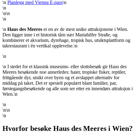
\n
Planlegg med Vienna E-pass
\n
\n
\n\n
\n
\n
Haus des Meeres
er en av de mest unike attraksjonene i Wien.
Den ligger inne i et historisk tårn nær Mariahilfer Straße, og
kombinerer et akvarium, dyrehage, tropisk hus, utsiktsplattform og
takrestaurant i én vertikal opplevelse.\n
\n
\n I stedet for et klassisk museums- eller slottsbesøk gir Haus des
Meeres besøkende noe annerledes: haier, tropiske fisker, reptiler,
frittgående dyr, utsikt over byen og et avslappet alternativ for
middag på taket. Det er spesielt populært blant familier, par,
førstegangsbesøkende og alle som ser etter en innendørs attraksjon i
Wien.\n
\n
\n\n
\n
Hvorfor besøke Haus des Meeres i Wien?