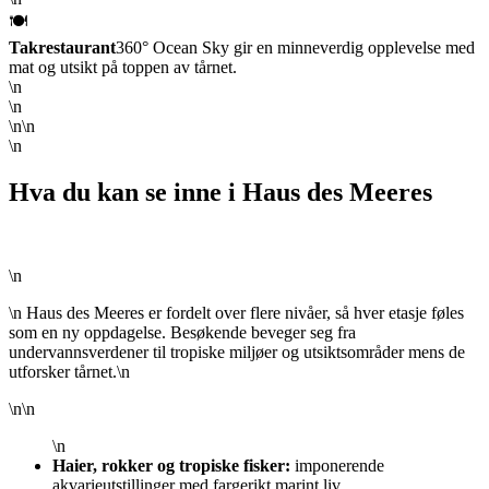
🍽️
Takrestaurant
360° Ocean Sky gir en minneverdig opplevelse med
mat og utsikt på toppen av tårnet.
\n
\n
\n\n
\n
Hva du kan se inne i Haus des Meeres
\n
\n Haus des Meeres er fordelt over flere nivåer, så hver etasje føles
som en ny oppdagelse. Besøkende beveger seg fra
undervannsverdener til tropiske miljøer og utsiktsområder mens de
utforsker tårnet.\n
\n\n
\n
Haier, rokker og tropiske fisker:
imponerende
akvarieutstillinger med fargerikt marint liv.