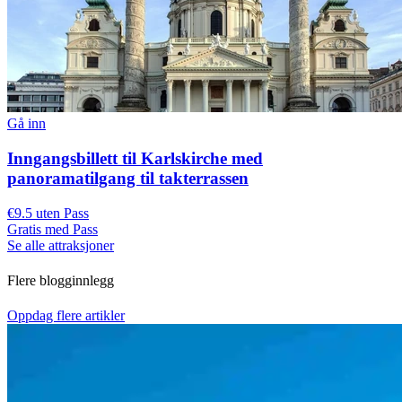
Gå inn
Inngangsbillett til Karlskirche med
panoramatilgang til takterrassen
€9.5 uten Pass
Gratis med Pass
Se alle attraksjoner
Flere blogginnlegg
Oppdag flere artikler