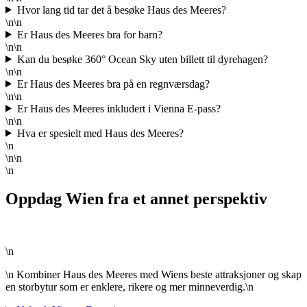
Hvor lang tid tar det å besøke Haus des Meeres?
\n\n
Er Haus des Meeres bra for barn?
\n\n
Kan du besøke 360° Ocean Sky uten billett til dyrehagen?
\n\n
Er Haus des Meeres bra på en regnværsdag?
\n\n
Er Haus des Meeres inkludert i Vienna E-pass?
\n\n
Hva er spesielt med Haus des Meeres?
\n
\n\n
\n
Oppdag Wien fra et annet perspektiv
\n
\n Kombiner Haus des Meeres med Wiens beste attraksjoner og skap
en storbytur som er enklere, rikere og mer minneverdig.\n