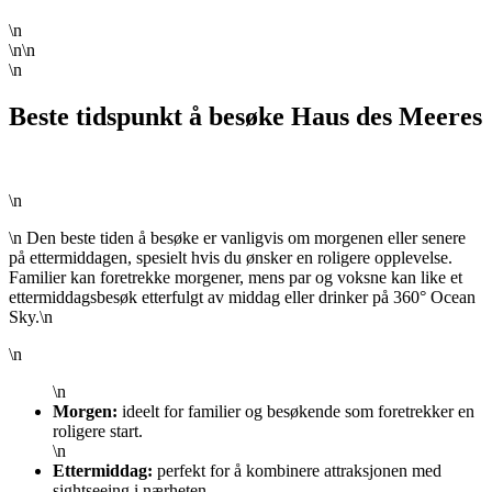
\n
\n\n
\n
Beste tidspunkt å besøke Haus des Meeres
\n
\n Den beste tiden å besøke er vanligvis om morgenen eller senere
på ettermiddagen, spesielt hvis du ønsker en roligere opplevelse.
Familier kan foretrekke morgener, mens par og voksne kan like et
ettermiddagsbesøk etterfulgt av middag eller drinker på 360° Ocean
Sky.\n
\n
\n
Morgen:
ideelt for familier og besøkende som foretrekker en
roligere start.
\n
Ettermiddag:
perfekt for å kombinere attraksjonen med
sightseeing i nærheten.