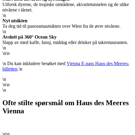
Utforsk dyrene, de tropiske områdene, akvarietunnelen og de ulike
nivåene i tårnet.
\n
Nyt utsikten
Ta deg tid til panoramautsikten over Wien fra de øvre nivåene.
\n
Avslutt på 360° Ocean Sky
Slapp av med kaffe, lunsj, middag eller drinker på takrestauranten.
\n
\n\n
\n Du kan inkludere besøket med
Vienna E-pass Haus des Meeres-
billetten
.\n
\n
\n\n
\n
Ofte stilte spørsmål om Haus des Meeres
Vienna
\n\n