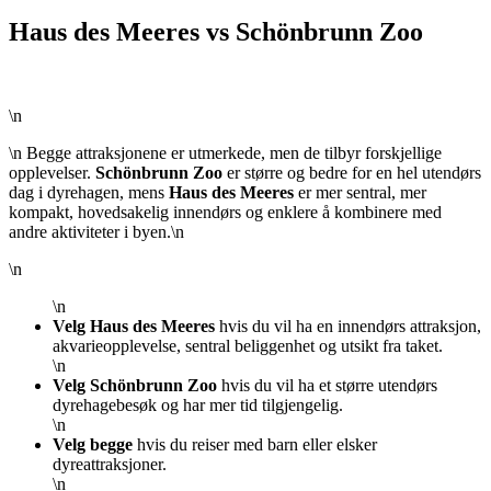
Haus des Meeres vs Schönbrunn Zoo
\n
\n Begge attraksjonene er utmerkede, men de tilbyr forskjellige
opplevelser.
Schönbrunn Zoo
er større og bedre for en hel utendørs
dag i dyrehagen, mens
Haus des Meeres
er mer sentral, mer
kompakt, hovedsakelig innendørs og enklere å kombinere med
andre aktiviteter i byen.\n
\n
\n
Velg Haus des Meeres
hvis du vil ha en innendørs attraksjon,
akvarieopplevelse, sentral beliggenhet og utsikt fra taket.
\n
Velg Schönbrunn Zoo
hvis du vil ha et større utendørs
dyrehagebesøk og har mer tid tilgjengelig.
\n
Velg begge
hvis du reiser med barn eller elsker
dyreattraksjoner.
\n