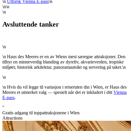
\n
Utforsk Vienna E-pass
\n
\n\n
\n
Avsluttende tanker
\n
\n Haus des Meeres er en av Wiens mest særegne attraksjoner. Den
tilbyr en minneverdig blanding av dyreliv, akvarieverden, tropiske
miljøer, historisk arkitektur, panoramautsikt og servering på taket.\n
\n
\n Hvis du vil legge til variasjon i reiseruten din i Wien, er Haus des
Meeres et utmerket valg — spesielt når det er inkludert i ditt
Vienna
E-pass
.
"
Gratis adgang til toppattraksjonene i Wien
Attractions