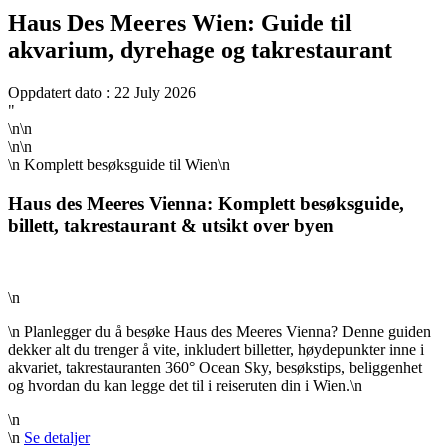
Haus Des Meeres Wien: Guide til
akvarium, dyrehage og takrestaurant
Oppdatert dato : 22 July 2026
"
\n\n
\n\n
\n
Komplett besøksguide til Wien
\n
Haus des Meeres Vienna: Komplett besøksguide,
billett, takrestaurant & utsikt over byen
\n
\n Planlegger du å besøke Haus des Meeres Vienna? Denne guiden
dekker alt du trenger å vite, inkludert billetter, høydepunkter inne i
akvariet, takrestauranten 360° Ocean Sky, besøkstips, beliggenhet
og hvordan du kan legge det til i reiseruten din i Wien.\n
\n
\n
Se detaljer