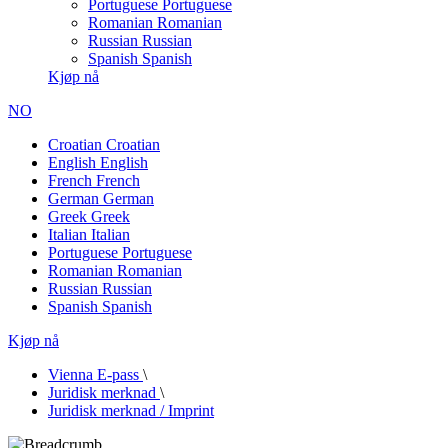
Portuguese
Portuguese
Romanian
Romanian
Russian
Russian
Spanish
Spanish
Kjøp nå
NO
Croatian
Croatian
English
English
French
French
German
German
Greek
Greek
Italian
Italian
Portuguese
Portuguese
Romanian
Romanian
Russian
Russian
Spanish
Spanish
Kjøp nå
Vienna E-pass
\
Juridisk merknad
\
Juridisk merknad / Imprint