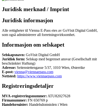
Juridisk merknad / Imprint
Juridisk informasjon
Alle rettigheter til Vienna E-Pass eies av GoVisit Digital GmbH,
som også administrerer all forretningsvirksomhet.
Informasjon om selskapet
Selskapsnavn:
GoVisit Digital GmbH
Juridisk form:
Selskap med begrenset ansvar (Gesellschaft mit
beschränkter Haftung)
Adresse:
Seitenstettengasse 5/37, 1010 Wien, Østerrike
E-post:
vienna@viennaepass.com
Nettsted:
https://www.viennaepass.com
Registreringsdetaljer
MVA-registreringsnummer:
ATU82027628
Firmanummer:
FN 650769 p
Handelsregister:
Handelsdomstolen i Wien