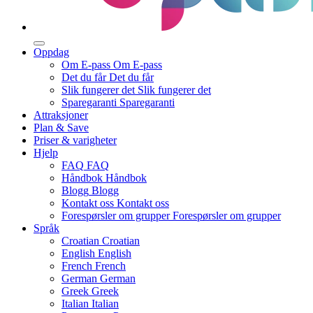
Oppdag
Om E-pass
Om E-pass
Det du får
Det du får
Slik fungerer det
Slik fungerer det
Sparegaranti
Sparegaranti
Attraksjoner
Plan & Save
Priser & varigheter
Hjelp
FAQ
FAQ
Håndbok
Håndbok
Blogg
Blogg
Kontakt oss
Kontakt oss
Forespørsler om grupper
Forespørsler om grupper
Språk
Croatian
Croatian
English
English
French
French
German
German
Greek
Greek
Italian
Italian