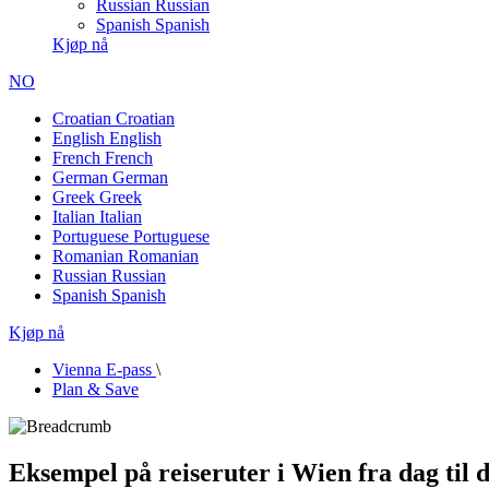
Russian
Russian
Spanish
Spanish
Kjøp nå
NO
Croatian
Croatian
English
English
French
French
German
German
Greek
Greek
Italian
Italian
Portuguese
Portuguese
Romanian
Romanian
Russian
Russian
Spanish
Spanish
Kjøp nå
Vienna E-pass
\
Plan & Save
Eksempel på reiseruter i Wien fra dag til 