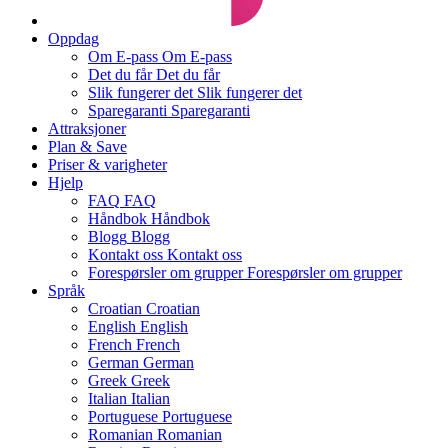
Oppdag
Om E-pass
Om E-pass
Det du får
Det du får
Slik fungerer det
Slik fungerer det
Sparegaranti
Sparegaranti
Attraksjoner
Plan & Save
Priser & varigheter
Hjelp
FAQ
FAQ
Håndbok
Håndbok
Blogg
Blogg
Kontakt oss
Kontakt oss
Forespørsler om grupper
Forespørsler om grupper
Språk
Croatian
Croatian
English
English
French
French
German
German
Greek
Greek
Italian
Italian
Portuguese
Portuguese
Romanian
Romanian