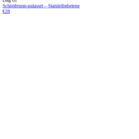
Dag 01
Schönbrunn-palasset – Statsleilighetene
€28