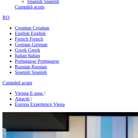
Spanish
Spanish
Cumpără acum
RO
Croatian
Croatian
English
English
French
French
German
German
Greek
Greek
Italian
Italian
Portuguese
Portuguese
Russian
Russian
Spanish
Spanish
Cumpără acum
Vienna E-pass
\
Atracții
\
Europa Experience Viena