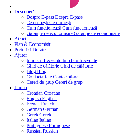
Descoperă
Despre E-pass
Despre E-pass
Ce primești
Ce primești
Cum funcționează
Cum funcționează
Garanție de economisire
Garanție de economisire
Atracții
Plan & Economisiți
Prețuri și Durate
Ajutor
Întrebări frecvente
Întrebări frecvente
Ghid de călătorie
Ghid de călătorie
Blog
Blog
Contactați-ne
Contactați-ne
Cereri de grup
Cereri de grup
Limba
Croatian
Croatian
English
English
French
French
German
German
Greek
Greek
Italian
Italian
Portuguese
Portuguese
Russian
Russian