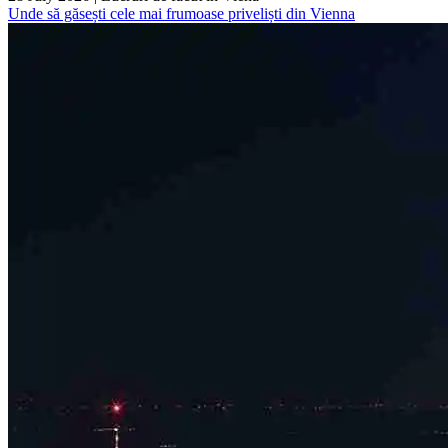
Unde să găsești cele mai frumoase priveliști din Vienna