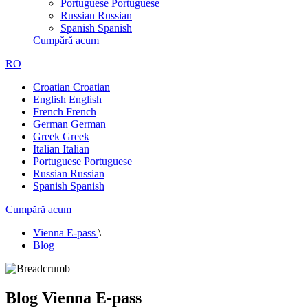
Portuguese
Portuguese
Russian
Russian
Spanish
Spanish
Cumpără acum
RO
Croatian
Croatian
English
English
French
French
German
German
Greek
Greek
Italian
Italian
Portuguese
Portuguese
Russian
Russian
Spanish
Spanish
Cumpără acum
Vienna E-pass
\
Blog
Blog Vienna E-pass