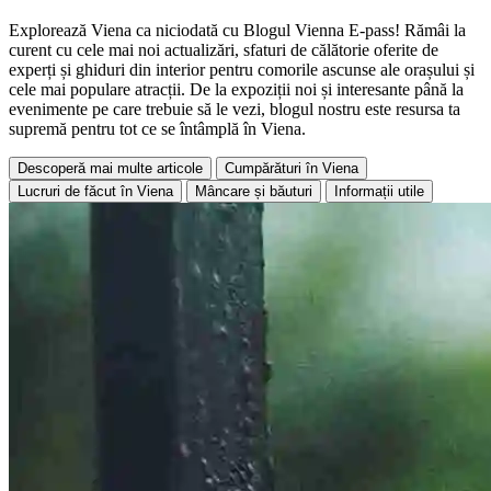
Explorează Viena ca niciodată cu Blogul Vienna E-pass! Rămâi la
curent cu cele mai noi actualizări, sfaturi de călătorie oferite de
experți și ghiduri din interior pentru comorile ascunse ale orașului și
cele mai populare atracții. De la expoziții noi și interesante până la
evenimente pe care trebuie să le vezi, blogul nostru este resursa ta
supremă pentru tot ce se întâmplă în Viena.
Descoperă mai multe articole
Cumpărături în Viena
Lucruri de făcut în Viena
Mâncare și băuturi
Informații utile