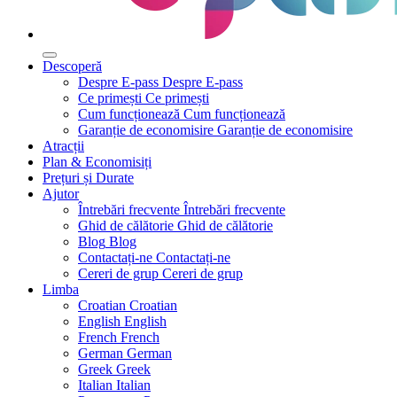
Descoperă
Despre E-pass
Despre E-pass
Ce primești
Ce primești
Cum funcționează
Cum funcționează
Garanție de economisire
Garanție de economisire
Atracții
Plan & Economisiți
Prețuri și Durate
Ajutor
Întrebări frecvente
Întrebări frecvente
Ghid de călătorie
Ghid de călătorie
Blog
Blog
Contactați-ne
Contactați-ne
Cereri de grup
Cereri de grup
Limba
Croatian
Croatian
English
English
French
French
German
German
Greek
Greek
Italian
Italian