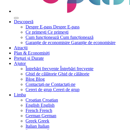
Descoperă
Despre E-pass
Despre E-pass
Ce primești
Ce primești
Cum funcționează
Cum funcționează
Garanție de economisire
Garanție de economisire
Atracții
Plan & Economisiți
Prețuri și Durate
Ajutor
Întrebări frecvente
Întrebări frecvente
Ghid de călătorie
Ghid de călătorie
Blog
Blog
Contactați-ne
Contactați-ne
Cereri de grup
Cereri de grup
Limba
Croatian
Croatian
English
English
French
French
German
German
Greek
Greek
Italian
Italian