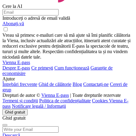
Cere la AI
Introduceți o adresă de email validă
Abonați-vă
Vreau să primesc e-mailuri care să mă ajute să îmi planific călătoria
la Viena, inclusiv actualizări ale atracțiilor, itinerarii atent curatate și
reduceri exclusive pentru deținătorii E-pass la spectacole de teatru,
tururi și multe altele. Respectăm confidențialitatea ta și nu vindem
niciodată datele tale.
Vienna E-pass
Despre E-pass
Ce primești
Cum funcționează
Garanție de
economisire
Ajutor
Întrebări frecvente
Ghid de călătorie
Blog
Contactați-ne
Cereri de
grup
Drepturi de autor ©
Vienna E-pass
| Toate drepturile rezervate
Termeni și condiții
Politica de confidențialitate
Cookies Vienna E-
pass
Notificare legală / Informații
Ghid gratuit
Ghid gratuit
Descarcă