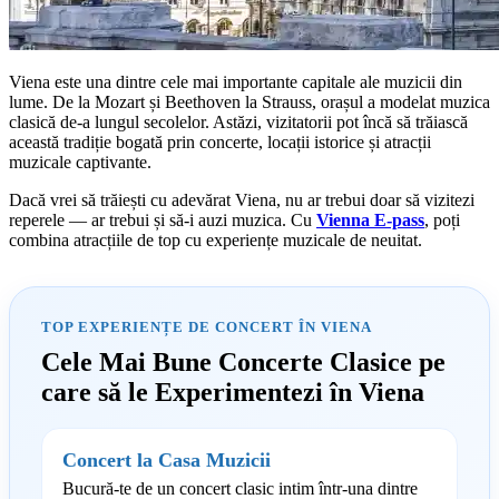
Viena este una dintre cele mai importante capitale ale muzicii din
lume. De la Mozart și Beethoven la Strauss, orașul a modelat muzica
clasică de-a lungul secolelor. Astăzi, vizitatorii pot încă să trăiască
această tradiție bogată prin concerte, locații istorice și atracții
muzicale captivante.
Dacă vrei să trăiești cu adevărat Viena, nu ar trebui doar să vizitezi
reperele — ar trebui și să-i auzi muzica. Cu
Vienna E-pass
, poți
combina atracțiile de top cu experiențe muzicale de neuitat.
TOP EXPERIENȚE DE CONCERT ÎN VIENA
Cele Mai Bune Concerte Clasice pe
care să le Experimentezi în Viena
Concert la Casa Muzicii
Bucură-te de un concert clasic intim într-una dintre