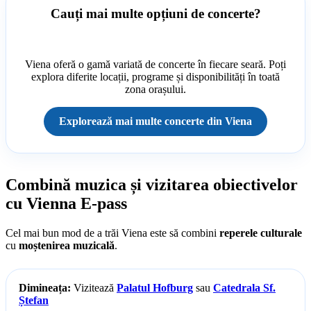
Cauți mai multe opțiuni de concerte?
Viena oferă o gamă variată de concerte în fiecare seară. Poți
explora diferite locații, programe și disponibilități în toată
zona orașului.
Explorează mai multe concerte din Viena
Combină muzica și vizitarea obiectivelor
cu Vienna E-pass
Cel mai bun mod de a trăi Viena este să combini
reperele culturale
cu
moștenirea muzicală
.
Dimineața:
Vizitează
Palatul Hofburg
sau
Catedrala Sf.
Ștefan