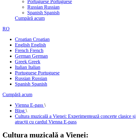
Portuguese
Portuguese
Russian
Russian
Spanish
Spanish
Cumpără acum
RO
Croatian
Croatian
English
English
French
French
German
German
Greek
Greek
Italian
Italian
Portuguese
Portuguese
Russian
Russian
Spanish
Spanish
Cumpără acum
Vienna E-pass
\
Blog
\
Cultura muzicală a Vienei: Experimentează concerte clasice și
atracții cu cardul Vienna E-pass
Cultura muzicală a Vienei: