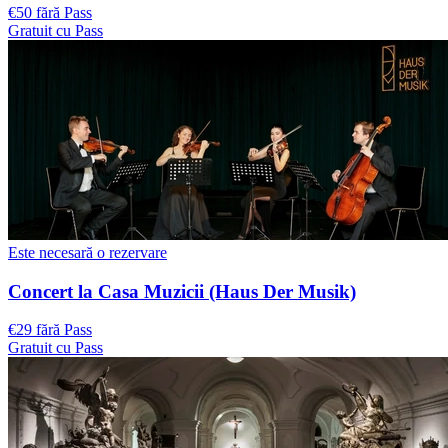
€50 fără Pass
Gratuit cu Pass
Este necesară o rezervare
Concert la Casa Muzicii (Haus Der Musik)
€29 fără Pass
Gratuit cu Pass