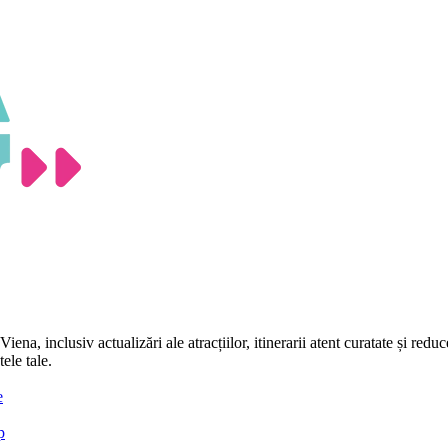
ena, inclusiv actualizări ale atracțiilor, itinerarii atent curatate și reduc
ele tale.
e
p