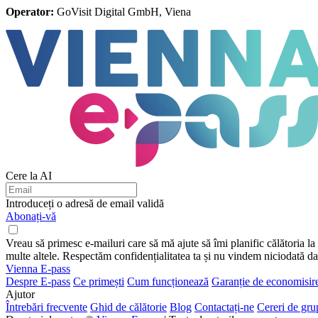
Operator:
GoVisit Digital GmbH, Viena
Cere la AI
Introduceți o adresă de email validă
Abonați-vă
Vreau să primesc e-mailuri care să mă ajute să îmi planific călătoria la Vi
multe altele. Respectăm confidențialitatea ta și nu vindem niciodată dat
Vienna E-pass
Despre E-pass
Ce primești
Cum funcționează
Garanție de economisir
Ajutor
Întrebări frecvente
Ghid de călătorie
Blog
Contactați-ne
Cereri de gru