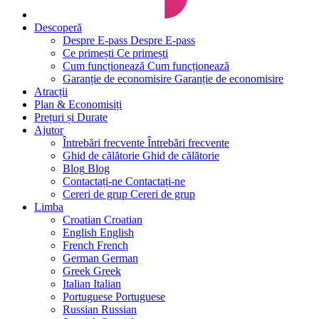
Descoperă
Despre E-pass
Despre E-pass
Ce primești
Ce primești
Cum funcționează
Cum funcționează
Garanție de economisire
Garanție de economisire
Atracții
Plan & Economisiți
Prețuri și Durate
Ajutor
Întrebări frecvente
Întrebări frecvente
Ghid de călătorie
Ghid de călătorie
Blog
Blog
Contactați-ne
Contactați-ne
Cereri de grup
Cereri de grup
Limba
Croatian
Croatian
English
English
French
French
German
German
Greek
Greek
Italian
Italian
Portuguese
Portuguese
Russian
Russian