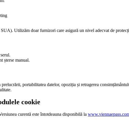
um:
ting
u, SUA). Utilizăm doar furnizori care asigură un nivel adecvat de protec
serul.
t șterse manual.
area prelucrării, portabilitatea datelor, opoziția și retragerea consimțămân
litate.
odulele cookie
Versiunea curentă este întotdeauna disponibilă la
www.viennaepass.co