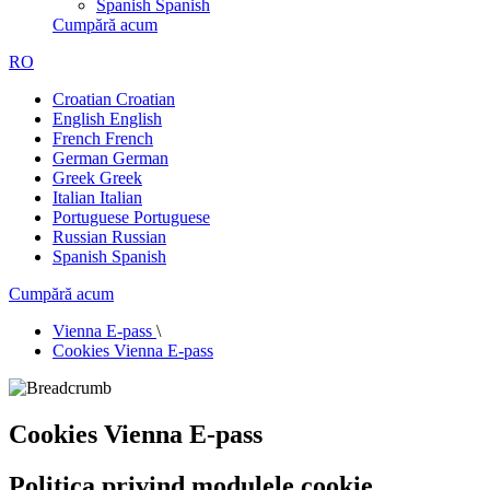
Spanish
Spanish
Cumpără acum
RO
Croatian
Croatian
English
English
French
French
German
German
Greek
Greek
Italian
Italian
Portuguese
Portuguese
Russian
Russian
Spanish
Spanish
Cumpără acum
Vienna E-pass
\
Cookies Vienna E-pass
Cookies Vienna E-pass
Politica privind modulele cookie