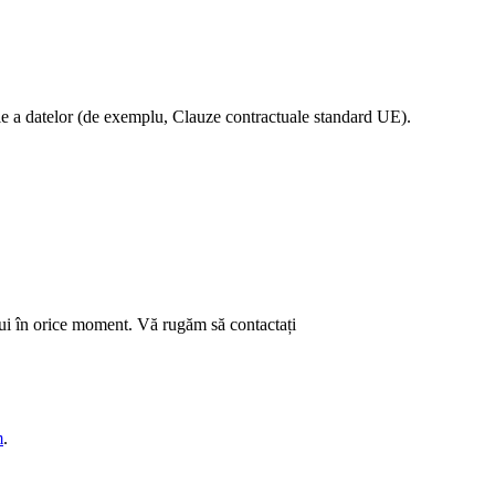
ție a datelor (de exemplu, Clauze contractuale standard UE).
tului în orice moment. Vă rugăm să contactați
m
.