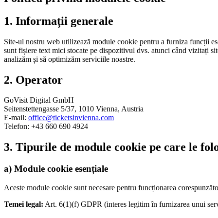
1. Informații generale
Site-ul nostru web utilizează module cookie pentru a furniza funcții es
sunt fișiere text mici stocate pe dispozitivul dvs. atunci când vizitați
analizăm și să optimizăm serviciile noastre.
2. Operator
GoVisit Digital GmbH
Seitenstettengasse 5/37, 1010 Vienna, Austria
E-mail:
office@ticketsinvienna.com
Telefon: +43 660 690 4924
3. Tipurile de module cookie pe care le fol
a) Module cookie esențiale
Aceste module cookie sunt necesare pentru funcționarea corespunzătoare 
Temei legal:
Art. 6(1)(f) GDPR (interes legitim în furnizarea unui serv