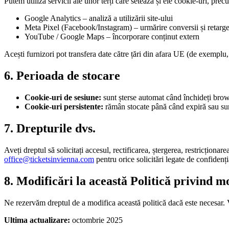
Putem utiliza servicii ale unor terți care setează și ele cookie-uri, prec
Google Analytics – analiză a utilizării site-ului
Meta Pixel (Facebook/Instagram) – urmărire conversii și retarge
YouTube / Google Maps – încorporare conținut extern
Acești furnizori pot transfera date către țări din afara UE (de exempl
6. Perioada de stocare
Cookie-uri de sesiune:
sunt șterse automat când închideți brow
Cookie-uri persistente:
rămân stocate până când expiră sau sun
7. Drepturile dvs.
Aveți dreptul să solicitați accesul, rectificarea, ștergerea, restricțion
office@ticketsinvienna.com
pentru orice solicitări legate de confidenția
8. Modificări la această Politică privind m
Ne rezervăm dreptul de a modifica această politică dacă este necesar. 
Ultima actualizare:
octombrie 2025