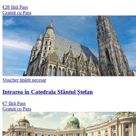
€28 fără Pass
Gratuit cu Pass
Voucher tipărit necesar
Intrarea în Catedrala Sfântul Ștefan
€7 fără Pass
Gratuit cu Pass