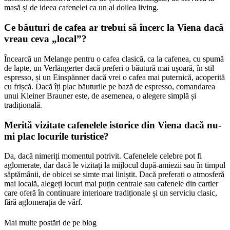
masă și de ideea cafenelei ca un al doilea living.
Ce băuturi de cafea ar trebui să încerc la Viena dacă
vreau ceva „local”?
Încearcă un Melange pentru o cafea clasică, ca la cafenea, cu spumă
de lapte, un Verlängerter dacă preferi o băutură mai ușoară, în stil
espresso, și un Einspänner dacă vrei o cafea mai puternică, acoperită
cu frișcă. Dacă îți plac băuturile pe bază de espresso, comandarea
unui Kleiner Brauner este, de asemenea, o alegere simplă și
tradițională.
Merită vizitate cafenelele istorice din Viena dacă nu-
mi plac locurile turistice?
Da, dacă nimeriți momentul potrivit. Cafenelele celebre pot fi
aglomerate, dar dacă le vizitați la mijlocul după-amiezii sau în timpul
săptămânii, de obicei se simte mai liniștit. Dacă preferați o atmosferă
mai locală, alegeți locuri mai puțin centrale sau cafenele din cartier
care oferă în continuare interioare tradiționale și un serviciu clasic,
fără aglomerația de vârf.
Mai multe postări de pe blog