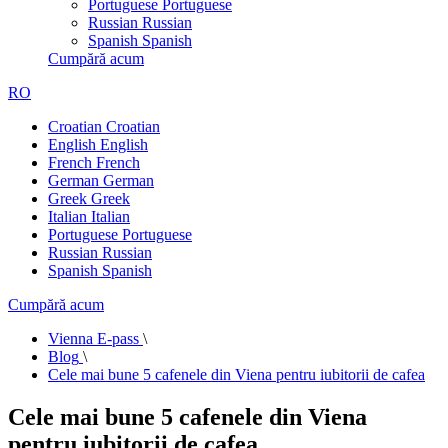
Portuguese
Portuguese
Russian
Russian
Spanish
Spanish
Cumpără acum
RO
Croatian
Croatian
English
English
French
French
German
German
Greek
Greek
Italian
Italian
Portuguese
Portuguese
Russian
Russian
Spanish
Spanish
Cumpără acum
Vienna E-pass
\
Blog
\
Cele mai bune 5 cafenele din Viena pentru iubitorii de cafea
Cele mai bune 5 cafenele din Viena
pentru iubitorii de cafea