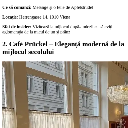
Ce să comanzi:
Melange și o felie de Apfelstrudel
Locație:
Herrengasse 14, 1010 Viena
Sfat de insider:
Vizitează la mijlocul după-amiezii ca să eviți
aglomerația de la micul dejun și prânz
2. Café Prückel – Eleganță modernă de la
mijlocul secolului