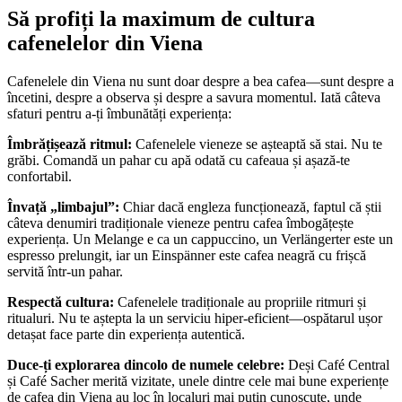
Să profiți la maximum de cultura
cafenelelor din Viena
Cafenelele din Viena nu sunt doar despre a bea cafea—sunt despre a
încetini, despre a observa și despre a savura momentul. Iată câteva
sfaturi pentru a-ți îmbunătăți experiența:
Îmbrățișează ritmul:
Cafenelele vieneze se așteaptă să stai. Nu te
grăbi. Comandă un pahar cu apă odată cu cafeaua și așază-te
confortabil.
Învață „limbajul”:
Chiar dacă engleza funcționează, faptul că știi
câteva denumiri tradiționale vieneze pentru cafea îmbogățește
experiența. Un Melange e ca un cappuccino, un Verlängerter este un
espresso prelungit, iar un Einspänner este cafea neagră cu frișcă
servită într-un pahar.
Respectă cultura:
Cafenelele tradiționale au propriile ritmuri și
ritualuri. Nu te aștepta la un serviciu hiper-eficient—ospătarul ușor
detașat face parte din experiența autentică.
Duce-ți explorarea dincolo de numele celebre:
Deși Café Central
și Café Sacher merită vizitate, unele dintre cele mai bune experiențe
de cafea din Viena au loc în localuri mai puțin cunoscute, unde