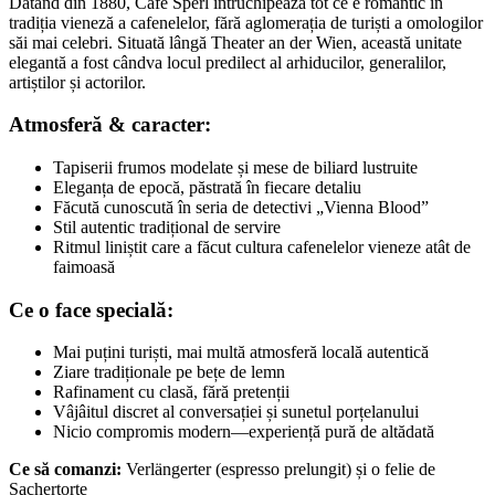
Datând din 1880, Café Sperl întruchipează tot ce e romantic în
tradiția vieneză a cafenelelor, fără aglomerația de turiști a omologilor
săi mai celebri. Situată lângă Theater an der Wien, această unitate
elegantă a fost cândva locul predilect al arhiducilor, generalilor,
artiștilor și actorilor.
Atmosferă & caracter:
Tapiserii frumos modelate și mese de biliard lustruite
Eleganța de epocă, păstrată în fiecare detaliu
Făcută cunoscută în seria de detectivi „Vienna Blood”
Stil autentic tradițional de servire
Ritmul liniștit care a făcut cultura cafenelelor vieneze atât de
faimoasă
Ce o face specială:
Mai puțini turiști, mai multă atmosferă locală autentică
Ziare tradiționale pe bețe de lemn
Rafinament cu clasă, fără pretenții
Vâjâitul discret al conversației și sunetul porțelanului
Nicio compromis modern—experiență pură de altădată
Ce să comanzi:
Verlängerter (espresso prelungit) și o felie de
Sachertorte