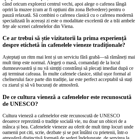
când oricum explorezi centrul vechi, apoi alege o cafenea lângă
opriri la muzee (cum ar fi opțiuni din zona Belvedere) pentru o
pauză relaxată. Să combini o cafenea clasică cu o cafenea modernă
specializată în aceeași zi este o modalitate excelentă de a trăi ambele
fețe ale scenei cafenelelor din Viena.
Ce ar trebui să știe vizitatorii la prima experiență
despre etichetă în cafenelele vieneze tradiționale?
Așteptați un ritm mai lent și un serviciu fără grabă—să rămâneți mai
mult timp este normal. Alegeți o masă, comandați de la locul
dumneavoastră și nu vă simțiți constrânși să plecați imediat după ce
ați terminat cafeaua. În multe cafenele clasice, stilul ușor formal al
chelnerului face parte din tradiție, iar este perfect acceptabil să stați
cu ziarul și să vă bucurați de atmosferă.
De ce cultura vieneză a cafenelelor este recunoscută
de UNESCO?
Cultura vieneză a cafenelelor este recunoscută de UNESCO
deoarece reprezintă o tradiție socială vie, nu doar un obicei de a
mânca și bea. Cafenelele vieneze au oferit de mult timp locuri unde
oamenii pot citi, scrie, dezbate și se pot întâlni cu prietenii, într-o
atmosferă distinctivă formată de șederi îndelungate, de servirea la