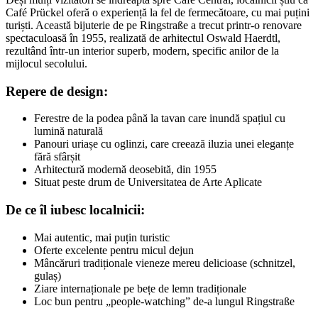
Café Prückel oferă o experiență la fel de fermecătoare, cu mai puțini
turiști. Această bijuterie de pe Ringstraße a trecut printr-o renovare
spectaculoasă în 1955, realizată de arhitectul Oswald Haerdtl,
rezultând într-un interior superb, modern, specific anilor de la
mijlocul secolului.
Repere de design:
Ferestre de la podea până la tavan care inundă spațiul cu
lumină naturală
Panouri uriașe cu oglinzi, care creează iluzia unei eleganțe
fără sfârșit
Arhitectură modernă deosebită, din 1955
Situat peste drum de Universitatea de Arte Aplicate
De ce îl iubesc localnicii:
Mai autentic, mai puțin turistic
Oferte excelente pentru micul dejun
Mâncăruri tradiționale vieneze mereu delicioase (schnitzel,
gulaș)
Ziare internaționale pe bețe de lemn tradiționale
Loc bun pentru „people-watching” de-a lungul Ringstraße