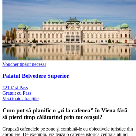
Voucher tipărit necesar
Palatul Belvedere Superior
€21 fără Pass
Gratuit cu Pass
Vezi toate atracțiile
Cum pot să planific o „zi la cafenea” în Viena fără
să pierd timp călătorind prin tot orașul?
Grupază cafenelele pe zone și combină-le cu obiectivele turistice din
apropiere. De exemplu, vizitează o cafenea istorică centrală atunci