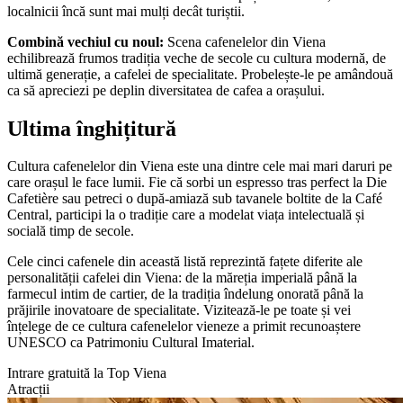
localnicii încă sunt mai mulți decât turiștii.
Combină vechiul cu noul:
Scena cafenelelor din Viena
echilibrează frumos tradiția veche de secole cu cultura modernă, de
ultimă generație, a cafelei de specialitate. Probelește-le pe amândouă
ca să apreciezi pe deplin diversitatea de cafea a orașului.
Ultima înghițitură
Cultura cafenelelor din Viena este una dintre cele mai mari daruri pe
care orașul le face lumii. Fie că sorbi un espresso tras perfect la Die
Cafetière sau petreci o după-amiază sub tavanele boltite de la Café
Central, participi la o tradiție care a modelat viața intelectuală și
socială timp de secole.
Cele cinci cafenele din această listă reprezintă fațete diferite ale
personalității cafelei din Viena: de la măreția imperială până la
farmecul intim de cartier, de la tradiția îndelung onorată până la
prăjirile inovatoare de specialitate. Vizitează-le pe toate și vei
înțelege de ce cultura cafenelelor vieneze a primit recunoaștere
UNESCO ca Patrimoniu Cultural Imaterial.
Intrare gratuită la Top Viena
Atracții