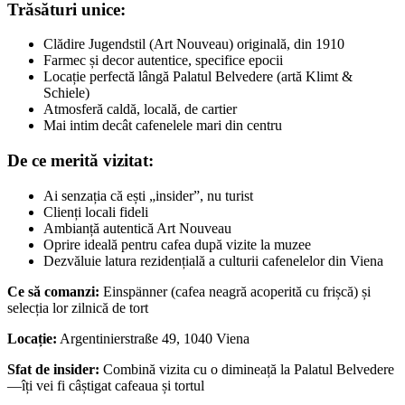
Trăsături unice:
Clădire Jugendstil (Art Nouveau) originală, din 1910
Farmec și decor autentice, specifice epocii
Locație perfectă lângă Palatul Belvedere (artă Klimt &
Schiele)
Atmosferă caldă, locală, de cartier
Mai intim decât cafenelele mari din centru
De ce merită vizitat:
Ai senzația că ești „insider”, nu turist
Clienți locali fideli
Ambianță autentică Art Nouveau
Oprire ideală pentru cafea după vizite la muzee
Dezvăluie latura rezidențială a culturii cafenelelor din Viena
Ce să comanzi:
Einspänner (cafea neagră acoperită cu frișcă) și
selecția lor zilnică de tort
Locație:
Argentinierstraße 49, 1040 Viena
Sfat de insider:
Combină vizita cu o dimineață la Palatul Belvedere
—îți vei fi câștigat cafeaua și tortul