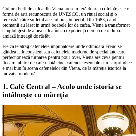
Cultura berii de cafea din Viena nu se referă doar la cofeină: este o
formă de artă recunoscută de UNESCO, un ritual social și o
fereastră către sufletul acestui oraș imperial. Din 1683, când
otomanii au lăsat în urmă boabele lor de cafea, Viena a transformat
simplul gest de a bea cafea într-o experiență demnă de o după-
amiază întreagă de răsfăț.
Fie că te atrag cafenelele impunătoare unde odinioară Freud se
gândea la inconștient sau cafenelele moderne de specialitate care
perfecționează turnarea pentru pour-over, Viena are ceva pentru
fiecare iubitor de cafea. Iată cinci cafenele esențiale care surprind ce
e mai bun în scena cafenelelor din Viena, de la măreția istorică la
inovația modernă.
1. Café Central – Acolo unde istoria se
întâlnește cu măreția