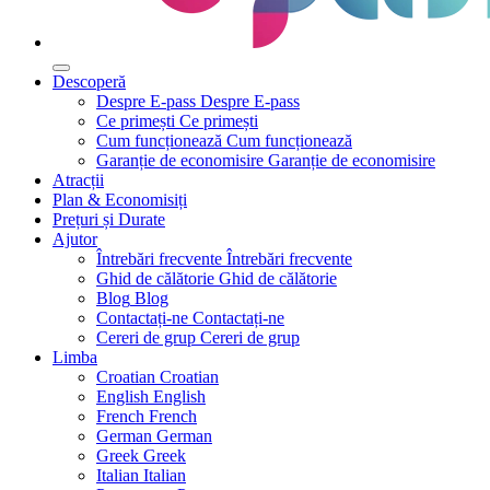
Descoperă
Despre E-pass
Despre E-pass
Ce primești
Ce primești
Cum funcționează
Cum funcționează
Garanție de economisire
Garanție de economisire
Atracții
Plan & Economisiți
Prețuri și Durate
Ajutor
Întrebări frecvente
Întrebări frecvente
Ghid de călătorie
Ghid de călătorie
Blog
Blog
Contactați-ne
Contactați-ne
Cereri de grup
Cereri de grup
Limba
Croatian
Croatian
English
English
French
French
German
German
Greek
Greek
Italian
Italian