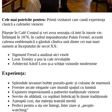
Cele mai potrivite pentru:
Primii vizitatori care caută experiența
clasică a cafenelei vieneze
Pășește în Café Central și vei avea senzația că intri în istorie vie.
Înființată în 1876, în cadrul impunătorului Palais Ferstel, această
cafenea emblematică a găzduit cândva unii dintre cei mai mari
oameni ai începutului de secol XX:
Sigmund Freud a analizat aici visele
Leon Trotsky a pus la cale revoluțiile
Arhitectul Adolf Loos și-a schițat viziunile moderniste
Experiența:
Splendide tavanuri boltite pseudo-gotic și coloane de marmură
Ferestre arcate elegante care inundă spațiul cu lumină
Expunere impresionantă a patiseriei tradiționale vieneze
Servire de altădată, cu ospătari îmbrăcați în ținute tradiționale
Așteaptă cozi, dar măreția teatrală merită
Perfect pentru a sta ore întregi, între ziare și „people-
watching”