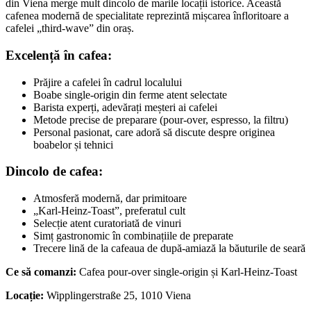
din Viena merge mult dincolo de marile locații istorice. Această
cafenea modernă de specialitate reprezintă mișcarea înfloritoare a
cafelei „third-wave” din oraș.
Excelență în cafea:
Prăjire a cafelei în cadrul localului
Boabe single-origin din ferme atent selectate
Barista experți, adevărați meșteri ai cafelei
Metode precise de preparare (pour-over, espresso, la filtru)
Personal pasionat, care adoră să discute despre originea
boabelor și tehnici
Dincolo de cafea:
Atmosferă modernă, dar primitoare
„Karl-Heinz-Toast”, preferatul cult
Selecție atent curatoriată de vinuri
Simț gastronomic în combinațiile de preparate
Trecere lină de la cafeaua de după-amiază la băuturile de seară
Ce să comanzi:
Cafea pour-over single-origin și Karl-Heinz-Toast
Locație:
Wipplingerstraße 25, 1010 Viena