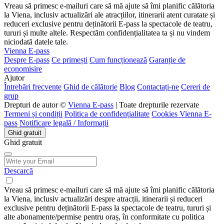
Vreau să primesc e-mailuri care să mă ajute să îmi planific călătoria
la Viena, inclusiv actualizări ale atracțiilor, itinerarii atent curatate și
reduceri exclusive pentru deținătorii E-pass la spectacole de teatru,
tururi și multe altele. Respectăm confidențialitatea ta și nu vindem
niciodată datele tale.
Vienna E-pass
Despre E-pass
Ce primești
Cum funcționează
Garanție de
economisire
Ajutor
Întrebări frecvente
Ghid de călătorie
Blog
Contactați-ne
Cereri de
grup
Drepturi de autor ©
Vienna E-pass
| Toate drepturile rezervate
Termeni și condiții
Politica de confidențialitate
Cookies Vienna E-
pass
Notificare legală / Informații
Ghid gratuit
Ghid gratuit
Descarcă
Vreau să primesc e-mailuri care să mă ajute să îmi planific călătoria
la Viena, inclusiv actualizări despre atracții, itinerarii și reduceri
exclusive pentru deținătorii E-pass la spectacole de teatru, tururi și
alte abonamente/permise pentru oraș, în conformitate cu politica