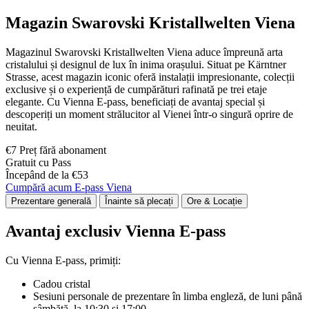
Magazin Swarovski Kristallwelten Viena
Magazinul Swarovski Kristallwelten Viena aduce împreună arta
cristalului și designul de lux în inima orașului. Situat pe Kärntner
Strasse, acest magazin iconic oferă instalații impresionante, colecții
exclusive și o experiență de cumpărături rafinată pe trei etaje
elegante. Cu Vienna E-pass, beneficiați de avantaj special și
descoperiți un moment strălucitor al Vienei într-o singură oprire de
neuitat.
€7 Preț fără abonament
Gratuit cu Pass
Începând de la €53
Cumpără acum E-pass Viena
Prezentare generală
Înainte să plecați
Ore & Locație
Avantaj exclusiv Vienna E-pass
Cu Vienna E-pass, primiți:
Cadou cristal
Sesiuni personale de prezentare în limba engleză, de luni până
sâmbătă, la 10:30 și 17:00