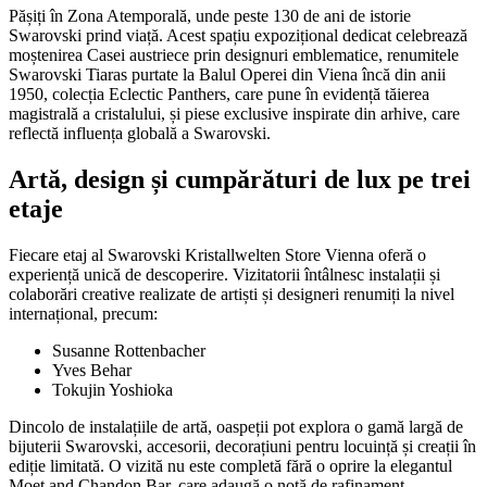
Pășiți în Zona Atemporală, unde peste 130 de ani de istorie
Swarovski prind viață. Acest spațiu expozițional dedicat celebrează
moștenirea Casei austriece prin designuri emblematice, renumitele
Swarovski Tiaras purtate la Balul Operei din Viena încă din anii
1950, colecția Eclectic Panthers, care pune în evidență tăierea
magistrală a cristalului, și piese exclusive inspirate din arhive, care
reflectă influența globală a Swarovski.
Artă, design și cumpărături de lux pe trei
etaje
Fiecare etaj al Swarovski Kristallwelten Store Vienna oferă o
experiență unică de descoperire. Vizitatorii întâlnesc instalații și
colaborări creative realizate de artiști și designeri renumiți la nivel
internațional, precum:
Susanne Rottenbacher
Yves Behar
Tokujin Yoshioka
Dincolo de instalațiile de artă, oaspeții pot explora o gamă largă de
bijuterii Swarovski, accesorii, decorațiuni pentru locuință și creații în
ediție limitată. O vizită nu este completă fără o oprire la elegantul
Moet and Chandon Bar, care adaugă o notă de rafinament