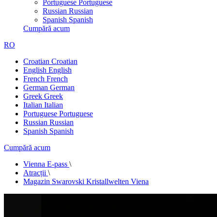
Portuguese
Portuguese
Russian
Russian
Spanish
Spanish
Cumpără acum
RO
Croatian
Croatian
English
English
French
French
German
German
Greek
Greek
Italian
Italian
Portuguese
Portuguese
Russian
Russian
Spanish
Spanish
Cumpără acum
Vienna E-pass
\
Atracții
\
Magazin Swarovski Kristallwelten Viena