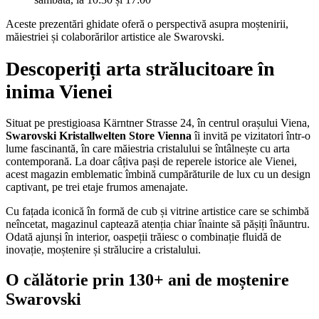
Aceste prezentări ghidate oferă o perspectivă asupra moștenirii,
măiestriei și colaborărilor artistice ale Swarovski.
Descoperiți arta strălucitoare în
inima Vienei
Situat pe prestigioasa Kärntner Strasse 24, în centrul orașului Viena,
Swarovski Kristallwelten Store Vienna
îi invită pe vizitatori într-o
lume fascinantă, în care măiestria cristalului se întâlnește cu arta
contemporană. La doar câțiva pași de reperele istorice ale Vienei,
acest magazin emblematic îmbină cumpărăturile de lux cu un design
captivant, pe trei etaje frumos amenajate.
Cu fațada iconică în formă de cub și vitrine artistice care se schimbă
neîncetat, magazinul captează atenția chiar înainte să pășiți înăuntru.
Odată ajunși în interior, oaspeții trăiesc o combinație fluidă de
inovație, moștenire și strălucire a cristalului.
O călătorie prin 130+ ani de moștenire
Swarovski