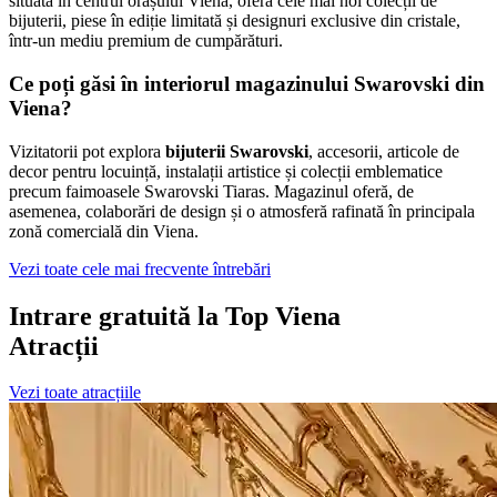
situată în centrul orașului Viena, oferă cele mai noi colecții de
bijuterii, piese în ediție limitată și designuri exclusive din cristale,
într-un mediu premium de cumpărături.
Ce poți găsi în interiorul magazinului Swarovski din
Viena?
Vizitatorii pot explora
bijuterii Swarovski
, accesorii, articole de
decor pentru locuință, instalații artistice și colecții emblematice
precum faimoasele Swarovski Tiaras. Magazinul oferă, de
asemenea, colaborări de design și o atmosferă rafinată în principala
zonă comercială din Viena.
Vezi toate cele mai frecvente întrebări
Intrare gratuită la Top Viena
Atracții
Vezi toate atracțiile