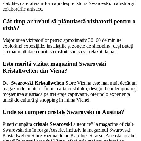
stabilite, care oferă informații despre istoria Swarovski, măiestria și
colaborările artistice.
Cât timp ar trebui să plănuiască vizitatorii pentru o
vizită?
Majoritatea vizitatorilor petrec aproximativ 30–60 de minute
explorând expozițiile, instalațiile și zonele de shopping, deși puteți
sta mai mult dacă doriți să răsfoiți sau să vă relaxați la bar.
Este merită vizitat magazinul Swarovski
Kristallwelten din Viena?
Da,
Swarovski Kristallwelten
Store Vienna este mai mult decât un
magazin de bijuterii. Îmbină arta cristalului, designul contemporan și
moștenirea austriacă pe trei etaje captivante, oferind o experiență
unică de cultură și shopping în inima Vienei.
Unde să cumperi cristale Swarovski în Austria?
Puteți cumpăra
cristale Swarovski
autentice” la magazine oficiale
Swarovski din întreaga Austrie, inclusiv la magazinul Swarovski
Kristallwelten Store Vienna de pe Karntner Strasse. Această locație,