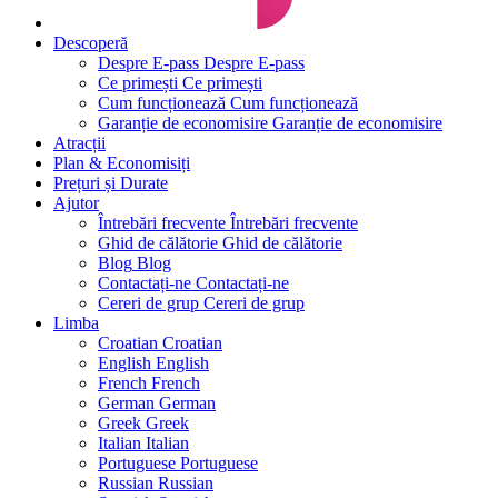
Descoperă
Despre E-pass
Despre E-pass
Ce primești
Ce primești
Cum funcționează
Cum funcționează
Garanție de economisire
Garanție de economisire
Atracții
Plan & Economisiți
Prețuri și Durate
Ajutor
Întrebări frecvente
Întrebări frecvente
Ghid de călătorie
Ghid de călătorie
Blog
Blog
Contactați-ne
Contactați-ne
Cereri de grup
Cereri de grup
Limba
Croatian
Croatian
English
English
French
French
German
German
Greek
Greek
Italian
Italian
Portuguese
Portuguese
Russian
Russian