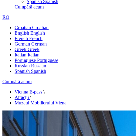
Spanish
Spanish
Cumpără acum
RO
Croatian
Croatian
English
English
French
French
German
German
Greek
Greek
Italian
Italian
Portuguese
Portuguese
Russian
Russian
Spanish
Spanish
Cumpără acum
Vienna E-pass
\
Atracții
\
Muzeul Mobilierului Viena