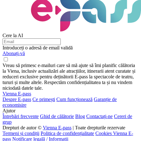
Cere la AI
Introduceți o adresă de email validă
Abonați-vă
Vreau să primesc e-mailuri care să mă ajute să îmi planific călătoria
la Viena, inclusiv actualizări ale atracțiilor, itinerarii atent curatate și
reduceri exclusive pentru deținătorii E-pass la spectacole de teatru,
tururi și multe altele. Respectăm confidențialitatea ta și nu vindem
niciodată datele tale.
Vienna E-pass
Despre E-pass
Ce primești
Cum funcționează
Garanție de
economisire
Ajutor
Întrebări frecvente
Ghid de călătorie
Blog
Contactați-ne
Cereri de
grup
Drepturi de autor ©
Vienna E-pass
| Toate drepturile rezervate
Termeni și condiții
Politica de confidențialitate
Cookies Vienna E-
pass
Notificare legală / Informații