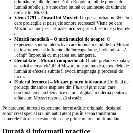
o lumânare, plin de muzică din Requiem, mii de puncte de
lumină subtile și o atmosferă intimă ce amintește de ultimele
ore ale lui Mozart.
Viena 1791 – Orașul lui Mozart:
Un peisaj urban în 360° în
care proiecțiile și peisajele sonore recreează Viena pe care
Mozart o cunoștea—străzile, acoperișurile, bisericile și teatrele
ei.
Muzică mondială – O mică muzică de noapte:
O
experiență sonoră interactivă care îmbină melodiile lui Mozart
cu instrumente și influențe din întreaga lume, invitându-te să
„cânți” împreună cu mișcarea sau atingerea.
Genialitate – Mozart compozitorul:
O interpretare vizuală și
acustică a creativității lui Mozart, în care muzica, modelele de
lumină și efectele subtile îi evocă imaginația și procesul de
lucru.
Fluierul fermecat – Mozart pentru totdeauna:
Un final de
proiecții dinamice inspirate din
Fluierul fermecat
, care
combină teme emblematice cu arta digitală modernă pentru a
arăta cum Mozart rezonează și astăzi.
Pe parcursul întregii experiențe, înregistrările originale, designul
sonor creat special și iluminatul atent pus în scenă transformă
camerele într-o succesiune de scene prin care treci în ritmul tău.
Durată și informații practice