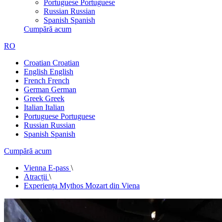
Portuguese
Portuguese
Russian
Russian
Spanish
Spanish
Cumpără acum
RO
Croatian
Croatian
English
English
French
French
German
German
Greek
Greek
Italian
Italian
Portuguese
Portuguese
Russian
Russian
Spanish
Spanish
Cumpără acum
Vienna E-pass
\
Atracții
\
Experiența Mythos Mozart din Viena