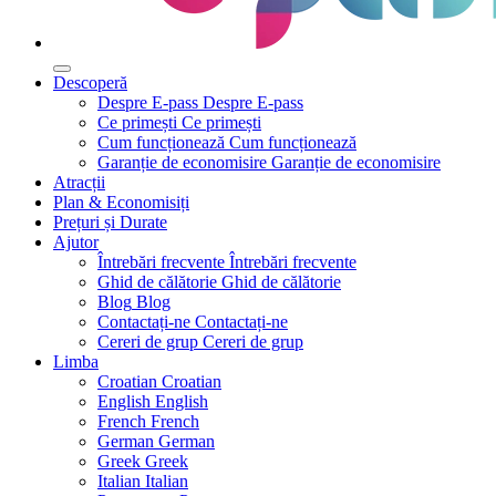
Descoperă
Despre E-pass
Despre E-pass
Ce primești
Ce primești
Cum funcționează
Cum funcționează
Garanție de economisire
Garanție de economisire
Atracții
Plan & Economisiți
Prețuri și Durate
Ajutor
Întrebări frecvente
Întrebări frecvente
Ghid de călătorie
Ghid de călătorie
Blog
Blog
Contactați-ne
Contactați-ne
Cereri de grup
Cereri de grup
Limba
Croatian
Croatian
English
English
French
French
German
German
Greek
Greek
Italian
Italian