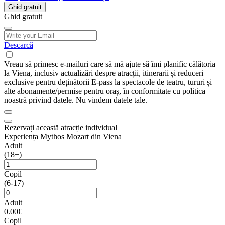
Ghid gratuit
Ghid gratuit
Descarcă
Vreau să primesc e-mailuri care să mă ajute să îmi planific călătoria
la Viena, inclusiv actualizări despre atracții, itinerarii și reduceri
exclusive pentru deținătorii E-pass la spectacole de teatru, tururi și
alte abonamente/permise pentru oraș, în conformitate cu politica
noastră privind datele. Nu vindem datele tale.
Rezervați această atracție individual
Experiența Mythos Mozart din Viena
Adult
(18+)
Copil
(6-17)
Adult
0.00€
Copil