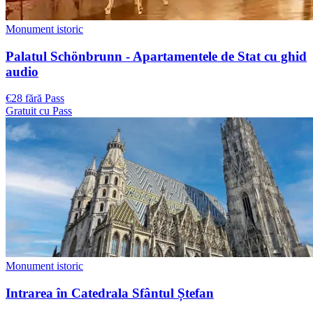
Monument istoric
Palatul Schönbrunn - Apartamentele de Stat cu ghid
audio
€28 fără Pass
Gratuit cu Pass
Monument istoric
Intrarea în Catedrala Sfântul Ștefan