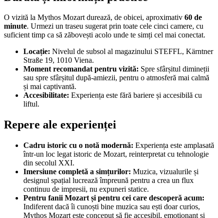
O vizită la Mythos Mozart durează, de obicei, aproximativ
60 de
minute
. Urmezi un traseu sugerat prin toate cele cinci camere, cu
suficient timp ca să zăbovești acolo unde te simți cel mai conectat.
Locație:
Nivelul de subsol al magazinului STEFFL, Kärntner
Straße 19, 1010 Viena.
Moment recomandat pentru vizită:
Spre sfârșitul dimineții
sau spre sfârșitul după-amiezii, pentru o atmosferă mai calmă
și mai captivantă.
Accesibilitate:
Experiența este fără bariere și accesibilă cu
liftul.
Repere ale experienței
Cadru istoric cu o notă modernă:
Experiența este amplasată
într-un loc legat istoric de Mozart, reinterpretat cu tehnologie
din secolul XXI.
Imersiune completă a simțurilor:
Muzica, vizualurile și
designul spațial lucrează împreună pentru a crea un flux
continuu de impresii, nu expuneri statice.
Pentru fanii Mozart și pentru cei care descoperă acum:
Indiferent dacă îi cunoști bine muzica sau ești doar curios,
Mythos Mozart este conceput să fie accesibil, emoționant și