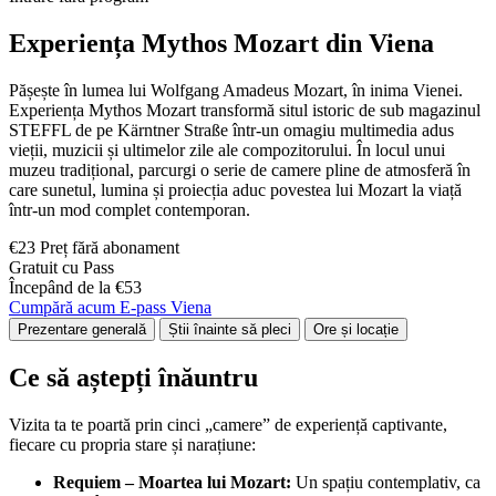
Experiența Mythos Mozart din Viena
Pășește în lumea lui Wolfgang Amadeus Mozart, în inima Vienei.
Experiența Mythos Mozart transformă situl istoric de sub magazinul
STEFFL de pe Kärntner Straße într-un omagiu multimedia adus
vieții, muzicii și ultimelor zile ale compozitorului. În locul unui
muzeu tradițional, parcurgi o serie de camere pline de atmosferă în
care sunetul, lumina și proiecția aduc povestea lui Mozart la viață
într-un mod complet contemporan.
€23 Preț fără abonament
Gratuit cu Pass
Începând de la €53
Cumpără acum E-pass Viena
Prezentare generală
Știi înainte să pleci
Ore și locație
Ce să aștepți înăuntru
Vizita ta te poartă prin cinci „camere” de experiență captivante,
fiecare cu propria stare și narațiune:
Requiem – Moartea lui Mozart:
Un spațiu contemplativ, ca