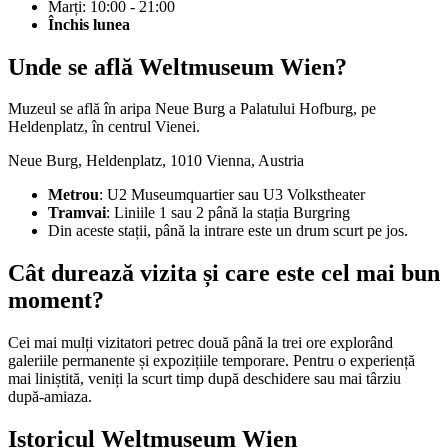
Marți: 10:00 - 21:00
Închis lunea
Unde se află Weltmuseum Wien?
Muzeul se află în aripa Neue Burg a Palatului Hofburg, pe
Heldenplatz, în centrul Vienei.
Neue Burg, Heldenplatz, 1010 Vienna, Austria
Metrou
: U2 Museumquartier sau U3 Volkstheater
Tramvai
: Liniile 1 sau 2 până la stația Burgring
Din aceste stații, până la intrare este un drum scurt pe jos.
Cât durează vizita și care este cel mai bun
moment?
Cei mai mulți vizitatori petrec două până la trei ore explorând
galeriile permanente și expozițiile temporare. Pentru o experiență
mai liniștită, veniți la scurt timp după deschidere sau mai târziu
după-amiaza.
Istoricul Weltmuseum Wien