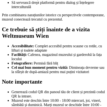
Să servească drept platformă pentru dialog și înțelegere
interculturală
Prin combinarea narațiunilor istorice cu perspectivele contemporane,
muzeul conectează trecutul cu prezentul.
Ce trebuie să știți înainte de a vizita
Weltmuseum Wien
Accesibilitate:
Complet accesibil pentru scaune cu rotile, cu
lifturi și toalete adaptate
Facilități:
Cafenea, magazinul muzeului și garderobă la fața
locului
Fotografiere:
Permisă fără bliț
Cel mai bun moment pentru vizită:
Dimineața devreme sau
la sfârșit de după-amiază pentru mai puțini vizitatori
Note importante
Generează codul QR din panoul tău de client și prezintă codul
QR la intrare.
Muzeul este deschis între 10:00 - 18:00 miercuri, joi, vineri,
sâmbătă și duminică. Marți muzeul se deschide între 10:00 -