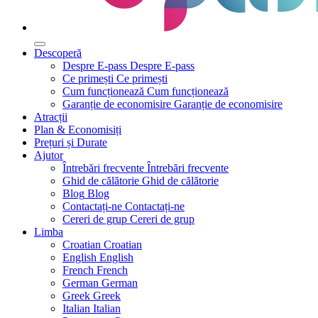
Descoperă
Despre E-pass
Despre E-pass
Ce primești
Ce primești
Cum funcționează
Cum funcționează
Garanție de economisire
Garanție de economisire
Atracții
Plan & Economisiți
Prețuri și Durate
Ajutor
Întrebări frecvente
Întrebări frecvente
Ghid de călătorie
Ghid de călătorie
Blog
Blog
Contactați-ne
Contactați-ne
Cereri de grup
Cereri de grup
Limba
Croatian
Croatian
English
English
French
French
German
German
Greek
Greek
Italian
Italian