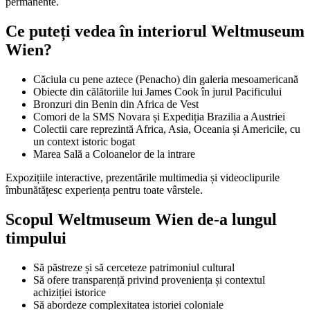
permanente.
Ce puteți vedea în interiorul Weltmuseum
Wien?
Căciula cu pene aztece (Penacho) din galeria mesoamericană
Obiecte din călătoriile lui James Cook în jurul Pacificului
Bronzuri din Benin din Africa de Vest
Comori de la SMS Novara și Expediția Brazilia a Austriei
Colectii care reprezintă Africa, Asia, Oceania și Americile, cu
un context istoric bogat
Marea Sală a Coloanelor de la intrare
Expozițiile interactive, prezentările multimedia și videoclipurile
îmbunătățesc experiența pentru toate vârstele.
Scopul Weltmuseum Wien de-a lungul
timpului
Să păstreze și să cerceteze patrimoniul cultural
Să ofere transparență privind proveniența și contextul
achiziției istorice
Să abordeze complexitatea istoriei coloniale