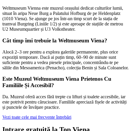
Weltmuseum Vienna este muzeul orașului dedicat culturilor lumii,
situat în aripa Neue Burg a Palatului Hofburg de pe Heldenplatz
(1010 Viena). Se ajunge pe jos într-un timp scurt de la stația de
tramvai Burgring (Liniile 1/2) și este aproape de stațiile de metrou
U2 Museumquartier și U3 Volkstheater.
Cât timp îmi trebuie la Weltmuseum Viena?
Alocă 2–3 ore pentru a explora galeriile permanente, plus orice
expoziții temporare. Dacă ai puțin timp, 60–90 de minute sunt
suficiente pentru a vedea piesele principale, concentrându-te pe
sălile din Mesoamerica (Penacho), colecția Benin și Sala Coloanelor.
Este Muzeul Weltmuseum Viena Prietenos Cu
Familiile Și Accesibil?
Da. Muzeul oferă acces fără trepte cu lifturi și toalete accesibile, iar
este potrivit pentru cărucioare. Familiile apreciază fișele de activități
și punctele de învățare practice.
Vezi toate cele mai frecvente întrebări
Intrare gratuită la Top Viena