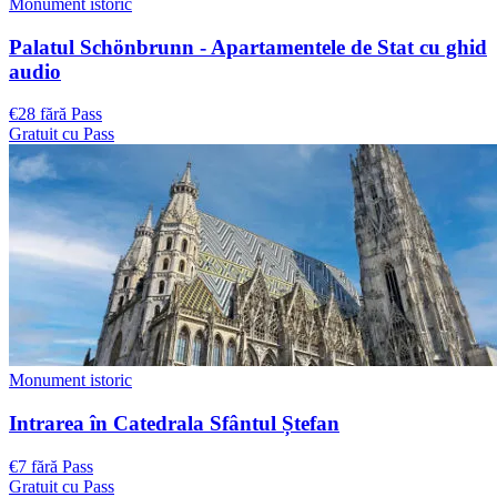
Monument istoric
Palatul Schönbrunn - Apartamentele de Stat cu ghid
audio
€28 fără Pass
Gratuit cu Pass
Monument istoric
Intrarea în Catedrala Sfântul Ștefan
€7 fără Pass
Gratuit cu Pass