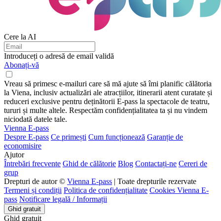
Cere la AI
Introduceți o adresă de email validă
Abonați-vă
Vreau să primesc e-mailuri care să mă ajute să îmi planific călătoria
la Viena, inclusiv actualizări ale atracțiilor, itinerarii atent curatate și
reduceri exclusive pentru deținătorii E-pass la spectacole de teatru,
tururi și multe altele. Respectăm confidențialitatea ta și nu vindem
niciodată datele tale.
Vienna E-pass
Despre E-pass
Ce primești
Cum funcționează
Garanție de
economisire
Ajutor
Întrebări frecvente
Ghid de călătorie
Blog
Contactați-ne
Cereri de
grup
Drepturi de autor ©
Vienna E-pass
| Toate drepturile rezervate
Termeni și condiții
Politica de confidențialitate
Cookies Vienna E-
pass
Notificare legală / Informații
Ghid gratuit
Ghid gratuit