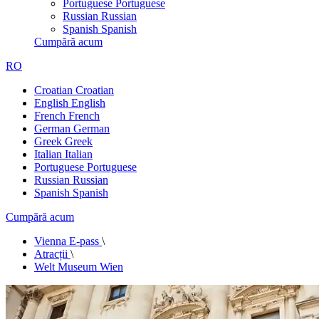
Portuguese
Portuguese
Russian
Russian
Spanish
Spanish
Cumpără acum
RO
Croatian
Croatian
English
English
French
French
German
German
Greek
Greek
Italian
Italian
Portuguese
Portuguese
Russian
Russian
Spanish
Spanish
Cumpără acum
Vienna E-pass
\
Atracții
\
Welt Museum Wien