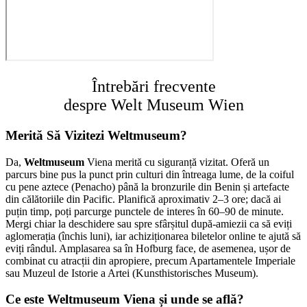
Întrebări frecvente
despre Welt Museum Wien
Merită Să Vizitezi Weltmuseum?
Da,
Weltmuseum
Viena merită cu siguranță vizitat. Oferă un
parcurs bine pus la punct prin culturi din întreaga lume, de la coiful
cu pene aztece (Penacho) până la bronzurile din Benin și artefacte
din călătoriile din Pacific. Planifică aproximativ 2–3 ore; dacă ai
puțin timp, poți parcurge punctele de interes în 60–90 de minute.
Mergi chiar la deschidere sau spre sfârșitul după-amiezii ca să eviți
aglomerația (închis luni), iar achiziționarea biletelor online te ajută să
eviți rândul. Amplasarea sa în Hofburg face, de asemenea, ușor de
combinat cu atracții din apropiere, precum Apartamentele Imperiale
sau Muzeul de Istorie a Artei (Kunsthistorisches Museum).
Ce este Weltmuseum Viena și unde se află?