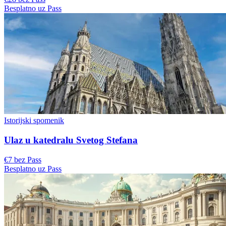
Besplatno uz Pass
Istorijski spomenik
Ulaz u katedralu Svetog Stefana
€7 bez Pass
Besplatno uz Pass