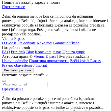
Пошаљите важећу адресу е-поште
Претплати се
Želim da primam mejlove koji će mi pomoći da isplaniram
putovanje u Beč, uključujući ažuriranja atrakcija, kurirane itinerare i
ekskluzivne popuste za korisnike E-pass-a za pozorišne predstave,
ture i još mnogo toga. Poštujemo vašu privatnost i nikada ne
prodajemo vaše podatke.
Vienna E-pass
О E-pass
Šta dobijate
Kako radi
Garancija uštede
Потребна помоћ
FAQ
Priručnik
Blog
Kontaktirajte nas
Upiti za grupe
Ауторска права ©
Vienna E-pass
| Sva prava zadržana
Uslovi i odredbe
Политика приватности
Bečki kolači E-pass
Pravno obaveštenje / Imprint
Besplatan priručnik
Preuzmite besplatni priručnik
Преузимање
Želim da primam e-poruke koje će mi pomoći da isplaniram
putovanje u Beč, uključujući ažuriranja atrakcija, itinerere i
ekskluzivne popuste za E-pass korisnike za predstave u pozorištu,