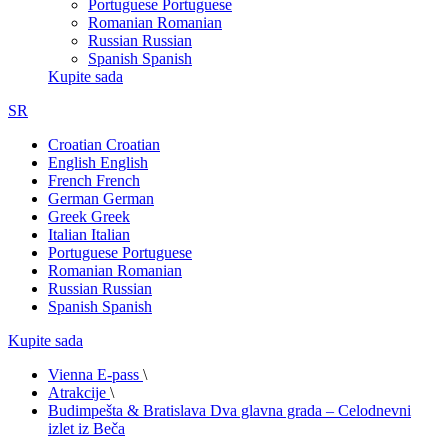
Portuguese
Portuguese
Romanian
Romanian
Russian
Russian
Spanish
Spanish
Kupite sada
SR
Croatian
Croatian
English
English
French
French
German
German
Greek
Greek
Italian
Italian
Portuguese
Portuguese
Romanian
Romanian
Russian
Russian
Spanish
Spanish
Kupite sada
Vienna E-pass
\
Atrakcije
\
Budimpešta & Bratislava Dva glavna grada – Celodnevni
izlet iz Beča