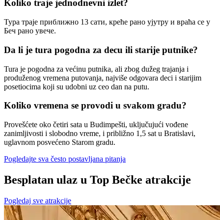
Koliko traje jednodnevni izlet?
Тура траје приближно 13 сати, креће рано ујутру и враћа се у
Беч рано увече.
Da li je tura pogodna za decu ili starije putnike?
Tura je pogodna za većinu putnika, ali zbog dužeg trajanja i
produženog vremena putovanja, najviše odgovara deci i starijim
posetiocima koji su udobni uz ceo dan na putu.
Koliko vremena se provodi u svakom gradu?
Provešćete oko četiri sata u Budimpešti, uključujući vođene
zanimljivosti i slobodno vreme, i približno 1,5 sat u Bratislavi,
uglavnom posvećeno Starom gradu.
Pogledajte sva često postavljana pitanja
Besplatan ulaz u Top Bečke atrakcije
Pogledaj sve atrakcije