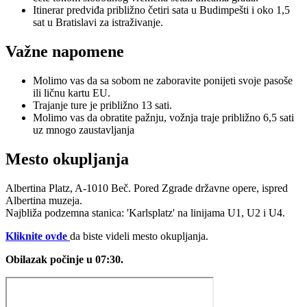
Itinerar predviđa približno četiri sata u Budimpešti i oko 1,5
sat u Bratislavi za istraživanje.
Važne napomene
Molimo vas da sa sobom ne zaboravite ponijeti svoje pasoše
ili ličnu kartu EU.
Trajanje ture je približno 13 sati.
Molimo vas da obratite pažnju, vožnja traje približno 6,5 sati
uz mnogo zaustavljanja
Mesto okupljanja
Albertina Platz, A-1010 Beč. Pored Zgrade državne opere, ispred
Albertina muzeja.
Najbliža podzemna stanica: 'Karlsplatz' na linijama U1, U2 i U4.
Kliknite ovde
da biste videli mesto okupljanja.
Obilazak počinje u 07:30.