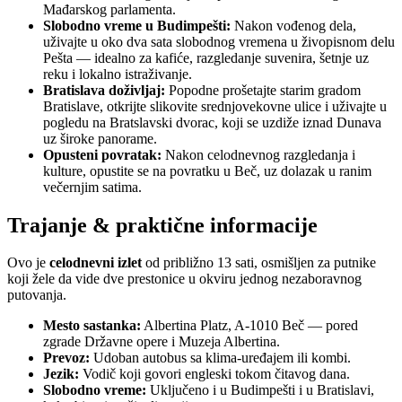
Mađarskog parlamenta.
Slobodno vreme u Budimpešti:
Nakon vođenog dela,
uživajte u oko dva sata slobodnog vremena u živopisnom delu
Pešta — idealno za kafiće, razgledanje suvenira, šetnje uz
reku i lokalno istraživanje.
Bratislava doživljaj:
Popodne prošetajte starim gradom
Bratislave, otkrijte slikovite srednjovekovne ulice i uživajte u
pogledu na Bratslavski dvorac, koji se uzdiže iznad Dunava
uz široke panorame.
Opusteni povratak:
Nakon celodnevnog razgledanja i
kulture, opustite se na povratku u Beč, uz dolazak u ranim
večernjim satima.
Trajanje & praktične informacije
Ovo je
celodnevni izlet
od približno 13 sati, osmišljen za putnike
koji žele da vide dve prestonice u okviru jednog nezaboravnog
putovanja.
Mesto sastanka:
Albertina Platz, A-1010 Beč — pored
zgrade Državne opere i Muzeja Albertina.
Prevoz:
Udoban autobus sa klima-uređajem ili kombi.
Jezik:
Vodič koji govori engleski tokom čitavog dana.
Slobodno vreme:
Uključeno i u Budimpešti i u Bratislavi,