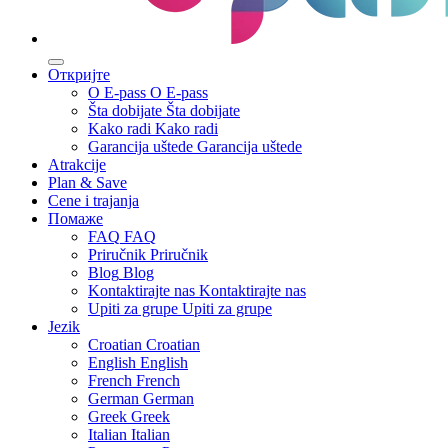
Откријте
О E-pass
О E-pass
Šta dobijate
Šta dobijate
Kako radi
Kako radi
Garancija uštede
Garancija uštede
Atrakcije
Plan & Save
Cene i trajanja
Помаже
FAQ
FAQ
Priručnik
Priručnik
Blog
Blog
Kontaktirajte nas
Kontaktirajte nas
Upiti za grupe
Upiti za grupe
Jezik
Croatian
Croatian
English
English
French
French
German
German
Greek
Greek
Italian
Italian