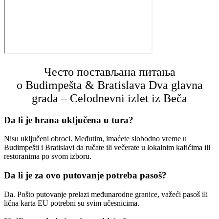
Често постављана питања
о Budimpešta & Bratislava Dva glavna
grada – Celodnevni izlet iz Beča
Da li je hrana uključena u tura?
Nisu uključeni obroci. Međutim, imaćete slobodno vreme u
Budimpešti i Bratislavi da ručate ili večerate u lokalnim kafićima ili
restoranima po svom izboru.
Da li je za ovo putovanje potrebа pasoš?
Da. Pošto putovanje prelazi međunarodne granice, važeći pasoš ili
lična karta EU potrebni su svim učesnicima.