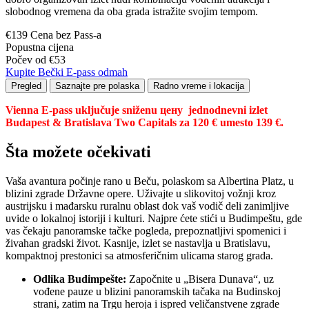
slobodnog vremena da oba grada istražite svojim tempom.
€139 Cena bez Pass-a
Popustna cijena
Počev od €53
Kupite Bečki E-pass odmah
Pregled
Saznajte pre polaska
Radno vreme i lokacija
Vienna E-pass uključuje sniženu цену
jednodnevni izlet
Budapest & Bratislava Two Capitals
za 120 € umesto 139 €.
Šta možete očekivati
Vaša avantura počinje rano u Beču, polaskom sa Albertina Platz, u
blizini zgrade Državne opere. Uživajte u slikovitoj vožnji kroz
austrijsku i mađarsku ruralnu oblast dok vaš vodič deli zanimljive
uvide o lokalnoj istoriji i kulturi. Najpre ćete stići u Budimpeštu, gde
vas čekaju panoramske tačke pogleda, prepoznatljivi spomenici i
živahan gradski život. Kasnije, izlet se nastavlja u Bratislavu,
kompaktnoj prestonici sa atmosferičnim ulicama starog grada.
Odlika Budimpešte:
Započnite u „Bisera Dunava“, uz
vođene pauze u blizini panoramskih tačaka na Budinskoj
strani, zatim na Trgu heroja i ispred veličanstvene zgrade