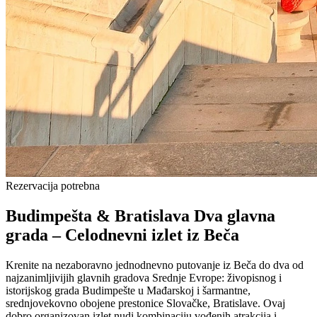
Rezervacija potrebna
Budimpešta & Bratislava Dva glavna
grada – Celodnevni izlet iz Beča
Krenite na nezaboravno jednodnevno putovanje iz Beča do dva od
najzanimljivijih glavnih gradova Srednje Evrope: živopisnog i
istorijskog grada Budimpešte u Mađarskoj i šarmantne,
srednjovekovno obojene prestonice Slovačke, Bratislave. Ovaj
dobro organizovan izlet nudi kombinaciju vođenih atrakcija i