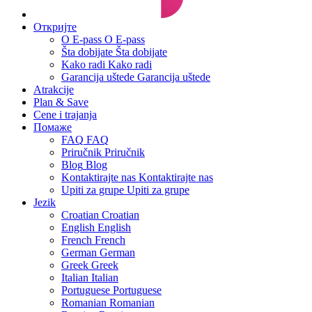
Откријте
О E-pass
О E-pass
Šta dobijate
Šta dobijate
Kako radi
Kako radi
Garancija uštede
Garancija uštede
Atrakcije
Plan & Save
Cene i trajanja
Помаже
FAQ
FAQ
Priručnik
Priručnik
Blog
Blog
Kontaktirajte nas
Kontaktirajte nas
Upiti za grupe
Upiti za grupe
Jezik
Croatian
Croatian
English
English
French
French
German
German
Greek
Greek
Italian
Italian
Portuguese
Portuguese
Romanian
Romanian