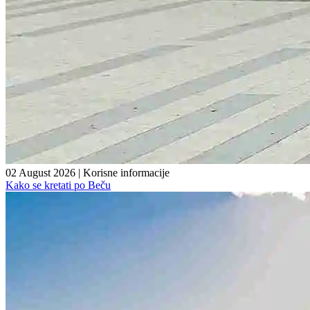
02 August 2026
|
Korisne informacije
Kako se kretati po Beču