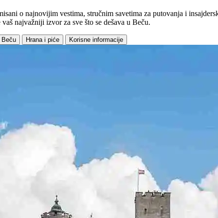
sani o najnovijim vestima, stručnim savetima za putovanja i insajdersk
 vaš najvažniji izvor za sve što se dešava u Beču.
u Beču
Hrana i piće
Korisne informacije