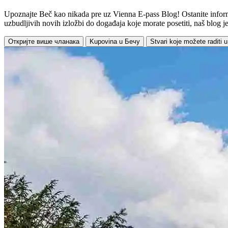
Upoznajte Beč kao nikada pre uz Vienna E-pass Blog! Ostanite informi
uzbudljivih novih izložbi do događaja koje morate posetiti, naš blog je
Откријте више чланака
Kupovina u Бечу
Stvari koje možete raditi 