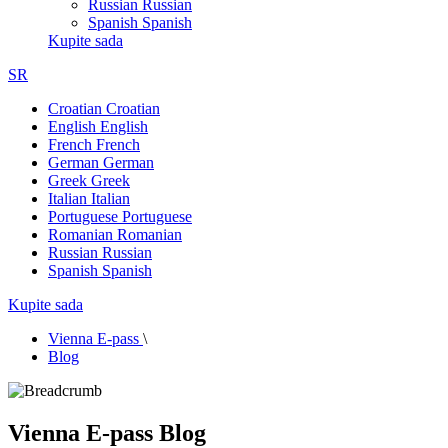
Russian
Russian
Spanish
Spanish
Kupite sada
SR
Croatian
Croatian
English
English
French
French
German
German
Greek
Greek
Italian
Italian
Portuguese
Portuguese
Romanian
Romanian
Russian
Russian
Spanish
Spanish
Kupite sada
Vienna E-pass
\
Blog
Vienna E-pass Blog