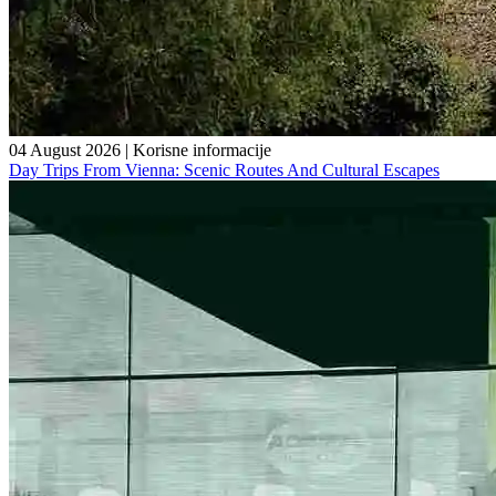
04 August 2026
|
Korisne informacije
Day Trips From Vienna: Scenic Routes And Cultural Escapes