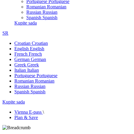
Portuguese
Portuguese
Romanian
Romanian
Russian
Russian
Spanish
Spanish
Kupite sada
SR
Croatian
Croatian
English
English
French
French
German
German
Greek
Greek
Italian
Italian
Portuguese
Portuguese
Romanian
Romanian
Russian
Russian
Spanish
Spanish
Kupite sada
Vienna E-pass
\
Plan & Save