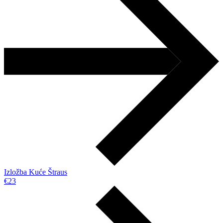
Izložba Kuće Štraus
€23