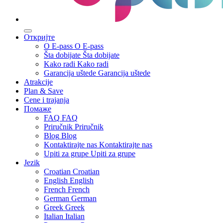
Откријте
О E-pass
О E-pass
Šta dobijate
Šta dobijate
Kako radi
Kako radi
Garancija uštede
Garancija uštede
Atrakcije
Plan & Save
Cene i trajanja
Помаже
FAQ
FAQ
Priručnik
Priručnik
Blog
Blog
Kontaktirajte nas
Kontaktirajte nas
Upiti za grupe
Upiti za grupe
Jezik
Croatian
Croatian
English
English
French
French
German
German
Greek
Greek
Italian
Italian