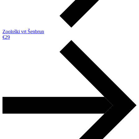
Zoološki vrt Šenbrun
€29