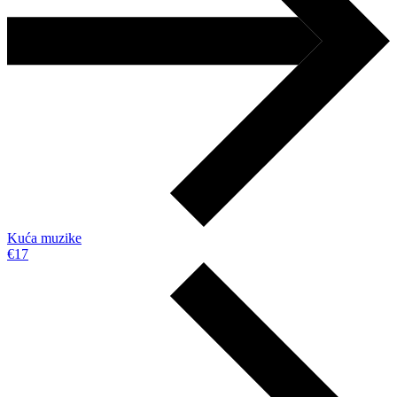
Kuća muzike
€17