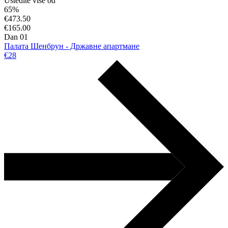
Uštedite više od
65%
€473.50
€165.00
Dan 01
Палата Шенбрун - Државне апартмане
€28