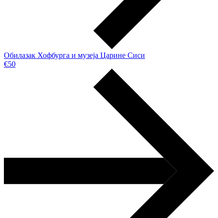
Обилазак Хофбурга и музеја Царинe Сиси
€50