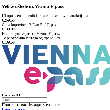
Velike uštede uz Vienna E-pass
Ukupna cena ulaznih karata za posetu ovim atrakcijama
€269.50
Cena kupovine a
2
-Dan Beč E-pass
€130.00
Колико уштедите са Vienna E-pass.
То је огромна уштеда од преко
52%
€139.50
Питајте АИ
Пошаљите важећу адресу е-поште
Претплати се