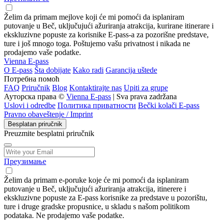
Želim da primam mejlove koji će mi pomoći da isplaniram
putovanje u Beč, uključujući ažuriranja atrakcija, kurirane itinerare i
ekskluzivne popuste za korisnike E-pass-a za pozorišne predstave,
ture i još mnogo toga. Poštujemo vašu privatnost i nikada ne
prodajemo vaše podatke.
Vienna E-pass
О E-pass
Šta dobijate
Kako radi
Garancija uštede
Потребна помоћ
FAQ
Priručnik
Blog
Kontaktirajte nas
Upiti za grupe
Ауторска права ©
Vienna E-pass
| Sva prava zadržana
Uslovi i odredbe
Политика приватности
Bečki kolači E-pass
Pravno obaveštenje / Imprint
Besplatan priručnik
Preuzmite besplatni priručnik
Преузимање
Želim da primam e-poruke koje će mi pomoći da isplaniram
putovanje u Beč, uključujući ažuriranja atrakcija, itinerere i
ekskluzivne popuste za E-pass korisnike za predstave u pozorištu,
ture i druge gradske propusnice, u skladu s našom politikom
podataka. Ne prodajemo vaše podatke.