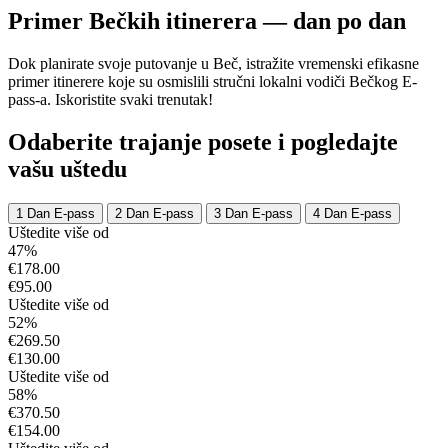
Primer Bečkih itinerera — dan po dan
Dok planirate svoje putovanje u Beč, istražite vremenski efikasne
primer itinerere koje su osmislili stručni lokalni vodiči Bečkog E-
pass-a. Iskoristite svaki trenutak!
Odaberite trajanje posete i pogledajte
vašu uštedu
1 Dan E-pass
2 Dan E-pass
3 Dan E-pass
4 Dan E-pass
Uštedite više od
47%
€178.00
€95.00
Uštedite više od
52%
€269.50
€130.00
Uštedite više od
58%
€370.50
€154.00