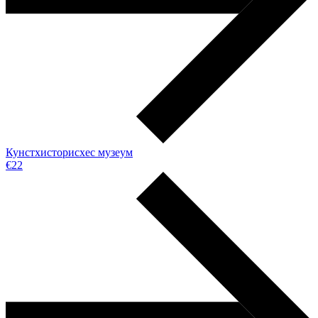
Кунстхисторисхес музеум
€22