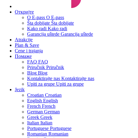
Откријте
О E-pass
О E-pass
Šta dobijate
Šta dobijate
Kako radi
Kako radi
Garancija uštede
Garancija uštede
Atrakcije
Plan & Save
Cene i trajanja
Помаже
FAQ
FAQ
Priručnik
Priručnik
Blog
Blog
Kontaktirajte nas
Kontaktirajte nas
Upiti za grupe
Upiti za grupe
Jezik
Croatian
Croatian
English
English
French
French
German
German
Greek
Greek
Italian
Italian
Portuguese
Portuguese
Romanian
Romanian