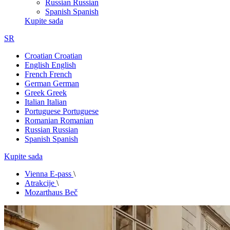
Russian
Russian
Spanish
Spanish
Kupite sada
SR
Croatian
Croatian
English
English
French
French
German
German
Greek
Greek
Italian
Italian
Portuguese
Portuguese
Romanian
Romanian
Russian
Russian
Spanish
Spanish
Kupite sada
Vienna E-pass
\
Atrakcije
\
Mozarthaus Beč