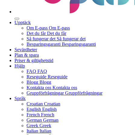
Upptäck
Om E-pass
Om E-pass
Det du får
Det du får
Så fungerar det
Så fungerar det
Besparingsgaranti
Besparingsgaranti
Sevärdheter
Plan & spara
Priser & giltighetstid
Hjälp
FAQ
FAQ
Reseguide
Reseguide
Blogg
Blogg
Kontakta oss
Kontakta oss
Gruppförfrågningar
Gruppförfrågningar
Språk
Croatian
Croatian
English
English
French
French
German
German
Greek
Greek
Italian
Italian