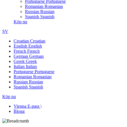
Portuguese
Portuguese
Romanian
Romanian
Russian
Russian
Spanish
Spanish
Köp nu
SV
Croatian
Croatian
English
English
French
French
German
German
Greek
Greek
Italian
Italian
Portuguese
Portuguese
Romanian
Romanian
Russian
Russian
Spanish
Spanish
Köp nu
Vienna E-pass
\
Blogg