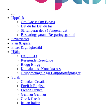
Upptäck
Om E-pass
Om E-pass
Det du får
Det du får
Så fungerar det
Så fungerar det
Besparingsgaranti
Besparingsgaranti
Sevärdheter
Plan & spara
Priser & giltighetstid
Hjälp
FAQ
FAQ
Reseguide
Reseguide
Blogg
Blogg
Kontakta oss
Kontakta oss
Gruppförfrågningar
Gruppförfrågningar
Språk
Croatian
Croatian
English
English
French
French
German
German
Greek
Greek
Italian
Italian