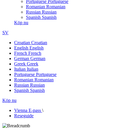
Portuguese
Portuguese
Romanian
Romanian
Russian
Russian
Spanish
Spanish
Köp nu
SV
Croatian
Croatian
English
English
French
French
German
German
Greek
Greek
Italian
Italian
Portuguese
Portuguese
Romanian
Romanian
Russian
Russian
Spanish
Spanish
Köp nu
Vienna E-pass
\
Reseguide