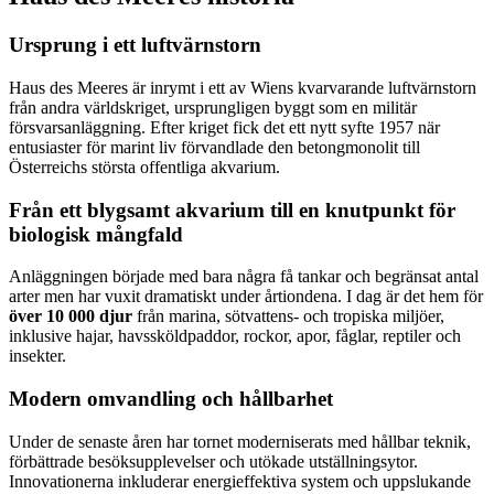
Ursprung i ett luftvärnstorn
Haus des Meeres är inrymt i ett av Wiens kvarvarande luftvärnstorn
från andra världskriget, ursprungligen byggt som en militär
försvarsanläggning. Efter kriget fick det ett nytt syfte 1957 när
entusiaster för marint liv förvandlade den betongmonolit till
Österreichs största offentliga akvarium.
Från ett blygsamt akvarium till en knutpunkt för
biologisk mångfald
Anläggningen började med bara några få tankar och begränsat antal
arter men har vuxit dramatiskt under årtiondena. I dag är det hem för
över 10 000 djur
från marina, sötvattens- och tropiska miljöer,
inklusive hajar, havssköldpaddor, rockor, apor, fåglar, reptiler och
insekter.
Modern omvandling och hållbarhet
Under de senaste åren har tornet moderniserats med hållbar teknik,
förbättrade besöksupplevelser och utökade utställningsytor.
Innovationerna inkluderar energieffektiva system och uppslukande