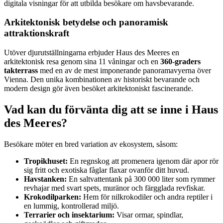
digitala visningar för att utbilda besökare om havsbevarande.
Arkitektonisk betydelse och panoramisk
attraktionskraft
Utöver djurutställningarna erbjuder Haus des Meeres en
arkitektonisk resa genom sina 11 våningar och en
360-graders
takterrass
med en av de mest imponerande panoramavyerna över
Vienna. Den unika kombinationen av historiskt bevarande och
modern design gör även besöket arkitektoniskt fascinerande.
Vad kan du förvänta dig att se inne i Haus
des Meeres?
Besökare möter en bred variation av ekosystem, såsom:
Tropikhuset:
En regnskog att promenera igenom där apor rör
sig fritt och exotiska fåglar flaxar ovanför ditt huvud.
Havstanken:
En saltvattentank på 300 000 liter som rymmer
revhajar med svart spets, muränor och färgglada revfiskar.
Krokodilparken:
Hem för nilkrokodiler och andra reptiler i
en lummig, kontrollerad miljö.
Terrarier och insektarium:
Visar ormar, spindlar,