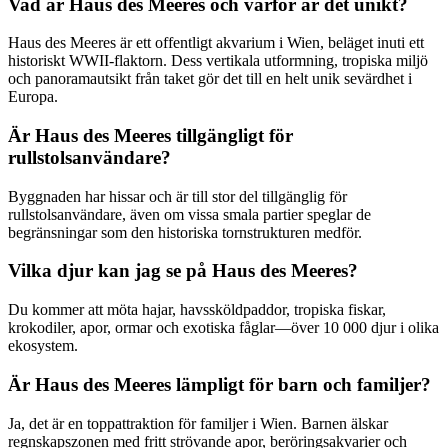
Vad är Haus des Meeres och varför är det unikt?
Haus des Meeres är ett offentligt akvarium i Wien, beläget inuti ett
historiskt WWII-flaktorn. Dess vertikala utformning, tropiska miljö
och panoramautsikt från taket gör det till en helt unik sevärdhet i
Europa.
Är Haus des Meeres tillgängligt för
rullstolsanvändare?
Byggnaden har hissar och är till stor del tillgänglig för
rullstolsanvändare, även om vissa smala partier speglar de
begränsningar som den historiska tornstrukturen medför.
Vilka djur kan jag se på Haus des Meeres?
Du kommer att möta hajar, havssköldpaddor, tropiska fiskar,
krokodiler, apor, ormar och exotiska fåglar—över 10 000 djur i olika
ekosystem.
Är Haus des Meeres lämpligt för barn och familjer?
Ja, det är en toppattraktion för familjer i Wien. Barnen älskar
regnskapszonen med fritt strövande apor, beröringsakvarier och