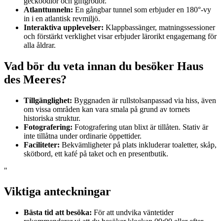
geckoödlor och giftgrodor.
Atlanttunneln:
En gångbar tunnel som erbjuder en 180°-vy
in i en atlantisk revmiljö.
Interaktiva upplevelser:
Klappbassänger, matningssessioner
och förstärkt verklighet visar erbjuder lärorikt engagemang för
alla åldrar.
Vad bör du veta innan du besöker Haus
des Meeres?
Tillgänglighet:
Byggnaden är rullstolsanpassad via hiss, även
om vissa områden kan vara smala på grund av tornets
historiska struktur.
Fotografering:
Fotografering utan blixt är tillåten. Stativ är
inte tillåtna under ordinarie öppettider.
Faciliteter:
Bekvämligheter på plats inkluderar toaletter, skåp,
skötbord, ett kafé på taket och en presentbutik.
"
Viktiga anteckningar
Bästa tid att besöka:
För att undvika väntetider