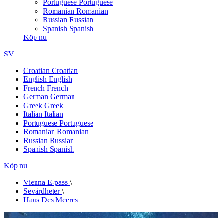
Portuguese
Portuguese
Romanian
Romanian
Russian
Russian
Spanish
Spanish
Köp nu
SV
Croatian
Croatian
English
English
French
French
German
German
Greek
Greek
Italian
Italian
Portuguese
Portuguese
Romanian
Romanian
Russian
Russian
Spanish
Spanish
Köp nu
Vienna E-pass
\
Sevärdheter
\
Haus Des Meeres