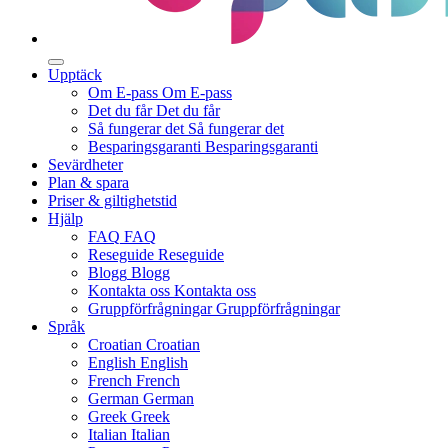
Upptäck
Om E-pass
Om E-pass
Det du får
Det du får
Så fungerar det
Så fungerar det
Besparingsgaranti
Besparingsgaranti
Sevärdheter
Plan & spara
Priser & giltighetstid
Hjälp
FAQ
FAQ
Reseguide
Reseguide
Blogg
Blogg
Kontakta oss
Kontakta oss
Gruppförfrågningar
Gruppförfrågningar
Språk
Croatian
Croatian
English
English
French
French
German
German
Greek
Greek
Italian
Italian