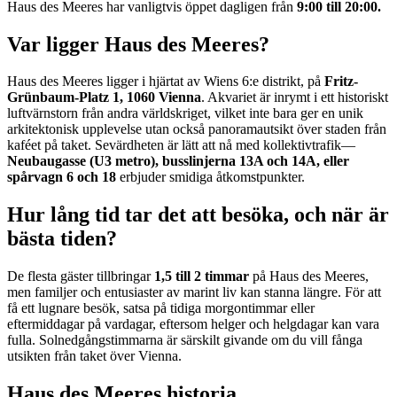
Haus des Meeres har vanligtvis öppet dagligen från
9:00 till 20:00.
Var ligger Haus des Meeres?
Haus des Meeres ligger i hjärtat av Wiens 6:e distrikt, på
Fritz-
Grünbaum-Platz 1, 1060 Vienna
. Akvariet är inrymt i ett historiskt
luftvärnstorn från andra världskriget, vilket inte bara ger en unik
arkitektonisk upplevelse utan också panoramautsikt över staden från
kaféet på taket. Sevärdheten är lätt att nå med kollektivtrafik—
Neubaugasse (U3 metro), busslinjerna 13A och 14A, eller
spårvagn 6 och 18
erbjuder smidiga åtkomstpunkter.
Hur lång tid tar det att besöka, och när är
bästa tiden?
De flesta gäster tillbringar
1,5 till 2 timmar
på Haus des Meeres,
men familjer och entusiaster av marint liv kan stanna längre. För att
få ett lugnare besök, satsa på tidiga morgontimmar eller
eftermiddagar på vardagar, eftersom helger och helgdagar kan vara
fulla. Solnedgångstimmarna är särskilt givande om du vill fånga
utsikten från taket över Vienna.
Haus des Meeres historia