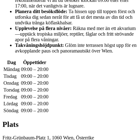
rekommenderar vi att du besöker klockan 09:00 eller efter
17:00, när det vanligtvis är lugnare.
Planera ditt besöksflöde:
Ta hissen upp till toppen först och
utforska dig sedan neråt för att få ut det mesta av din tid och
undvika trånga köflaskhalsar.
Upplevelse på flera nivåer:
Räkna med mer än ett akvarium
—upptäck tropiska miljöer, reptiler, fåglar och fritt strövande
apor på flera våningar.
Takvåningshöjdpunkt:
Glöm inte terrassen högst upp för en
avkopplande paus och panoramautsikt över Wien.
Dag
Öppettider
Måndag
09:00 – 20:00
Tisdag
09:00 – 20:00
Onsdag
09:00 – 20:00
Torsdag
09:00 – 20:00
Fredag
09:00 – 20:00
Lördag
09:00 – 20:00
Söndag
09:00 – 20:00
Plats
Fritz-Grünbaum-Platz 1, 1060 Wien, Österrike