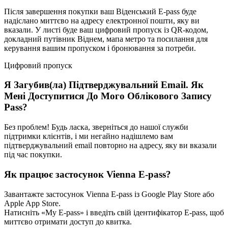
Після завершення покупки ваш Віденський E-pass буде
надіслано миттєво на адресу електронної пошти, яку ви
вказали. У листі буде ваш цифровий пропуск із QR-кодом,
докладний путівник Віднем, мапа метро та посилання для
керування вашим пропуском і бронювання за потреби.
Цифровий пропуск
Я Загубив(ла) Підтверджувальний Email. Як
Мені Доступитися До Мого Облікового Запису
Pass?
Без проблем! Будь ласка, зверніться до нашої служби
підтримки клієнтів, і ми негайно надішлемо вам
підтверджувальний email повторно на адресу, яку ви вказали
під час покупки.
Як працює застосунок Vienna E-pass?
Завантажте застосунок Vienna E-pass із Google Play Store або
Apple App Store.
Натисніть «My E-pass» і введіть свій ідентифікатор E-pass, щоб
миттєво отримати доступ до квитка.