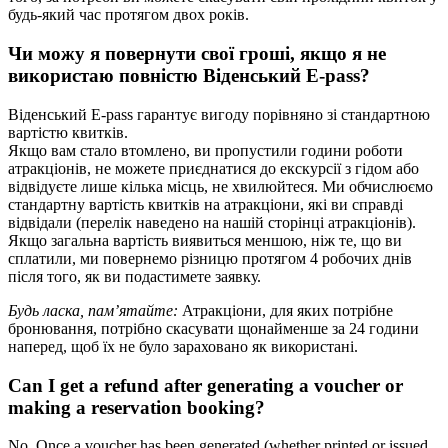
будь-який час протягом двох років.
Чи можу я повернути свої гроші, якщо я не
використаю повністю Віденський E-pass?
Віденський E-pass гарантує вигоду порівняно зі стандартною
вартістю квитків.
Якщо вам стало втомлено, ви пропустили години роботи
атракціонів, не можете приєднатися до екскурсії з гідом або
відвідуєте лише кілька місць, не хвилюйтеся. Ми обчислюємо
стандартну вартість квитків на атракціони, які ви справді
відвідали (перелік наведено на нашій сторінці атракціонів).
Якщо загальна вартість виявиться меншою, ніж те, що ви
сплатили, ми повернемо різницю протягом 4 робочих днів
після того, як ви подастимете заявку.
Будь ласка, пам’ятайте:
Атракціони, для яких потрібне
бронювання, потрібно скасувати щонайменше за 24 години
наперед, щоб їх не було зараховано як використані.
Can I get a refund after generating a voucher or
making a reservation booking?
No. Once a voucher has been generated (whether printed or issued