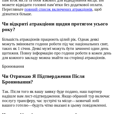
пам’яток міста та обов’язкових для відвідування місць. Ви
можете відвідати головні пам’ятки без додаткової оплати.
Перегляньте
повний список включених атракціонів
, щоб
дізнатися більше.
Чи відкриті атракціони щодня протягом усього
року?
Більшість атракціонів працюють цілий рік. Однак деякі
можуть змінювати години роботи під час національних свят,
таких як 1 січня. Деякі музеї можуть бути зачинені один день
щотижня. Повну інформацію про години роботи в кожен день
для кожного закладу можна знайти на сторінці атракціонів.
Бронювання
Чи Отримаю Я Підтвердження Після
Бронювання?
Так. Після того як вашу заявку буде подано, наш партнер
надішле вам лист-підтвердження. Якщо обраний тур включає
послугу трансферу, час зустрічі та місце—зазвичай лобі
вашого готелю—будуть чітко вказані в цьому повідомленні.