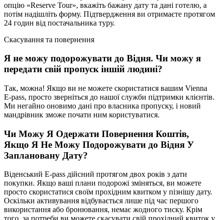
опцію «Reserve Tour», вкажіть бажану дату та дані готелю, а
потім надішліть форму. Підтвердження ви отримаєте протягом
24 годин від постачальника туру.
Скасування та повернення
Я не можу подорожувати до Відня. Чи можу я
передати свій пропуск іншій людині?
Так, можна! Якщо ви не можете скористатися вашим Vienna
E-pass, просто зверніться до нашої служби підтримки клієнтів.
Ми негайно оновимо дані про власника пропуску, і новий
мандрівник зможе почати ним користуватися.
Чи Можу Я Одержати Повернення Коштів,
Якщо Я Не Можу Подорожувати до Відня У
Заплановану Дату?
Віденський E-pass дійсний протягом двох років з дати
покупки. Якщо ваші плани подорожі зміняться, ви можете
просто скористатися своїм прохідним квитком у пізнішу дату.
Оскільки активування відбувається лише під час першого
використання або бронювання, немає жодного тиску. Крім
того, за потреби ви можете скасувати свій прохідний квиток у