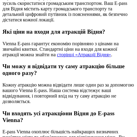
зусиль скористатися громадським транспортом. Ваш E-pass
для Відня містить карту громадського транспорту та
детальний цифровий путівник із поясненнями, як безпечно
дістатися кожної локації.
Які ціни на входи для атракцій Відня?
Vienna E-pass гарантує економію порівняно з цінами на
звичайні квитки. Стандартні ціни на входи для кожної
атракції можна знайти на
сторінці «Атракції Відня»
.
Чи можу я відвідати ту саму атракцію більше
одного разу?
Кожну атракцію можна відвідати лише один раз за допомогою
вашого Vienna E-pass. Наша система відстежує ваші
відвідування, і повторний вхід на ту саму атракцію не
дозволяється.
Чи входять усі атракціони Відня до E-pass
Vienna?
E-pass Vienna охоплює більшість найкращих визначних