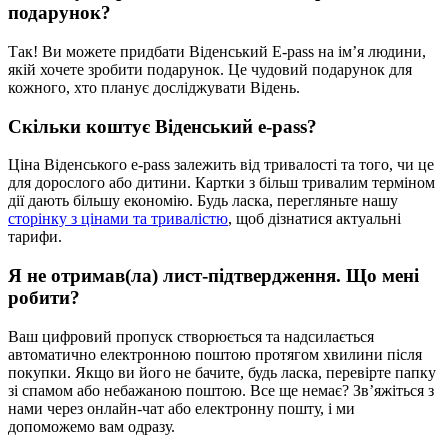
подарунок?
Так! Ви можете придбати Віденський E-pass на ім’я людини,
якій хочете зробити подарунок. Це чудовий подарунок для
кожного, хто планує досліджувати Відень.
Скільки коштує Віденський e-pass?
Ціна Віденського e-pass залежить від тривалості та того, чи це
для дорослого або дитини. Картки з більш тривалим терміном
дії дають більшу економію. Будь ласка, перегляньте нашу
сторінку з цінами та тривалістю
, щоб дізнатися актуальні
тарифи.
Я не отримав(ла) лист-підтвердження. Що мені
робити?
Ваш цифровий пропуск створюється та надсилається
автоматично електронною поштою протягом хвилини після
покупки. Якщо ви його не бачите, будь ласка, перевірте папку
зі спамом або небажаною поштою. Все ще немає? Зв’яжіться з
нами через онлайн-чат або електронну пошту, і ми
допоможемо вам одразу.