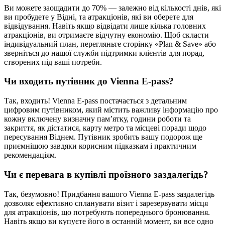
Ви можете заощадити до 70% — залежно від кількості днів, які
ви пробудете у Відні, та атракціонів, які ви оберете для
відвідування. Навіть якщо відвідати лише кілька головних
атракціонів, ви отримаєте відчутну економію. Щоб скласти
індивідуальний план, перегляньте сторінку «Plan & Save» або
зверніться до нашої служби підтримки клієнтів для порад,
створених під ваші потреби.
Чи входить путівник до Vienna E-pass?
Так, входить! Vienna E-pass постачається з детальним
цифровим путівником, який містить важливу інформацію про
кожну включену визначну пам’ятку, години роботи та
закриття, як дістатися, карту метро та місцеві поради щодо
пересування Віднем. Путівник зробить вашу подорож ще
приємнішою завдяки корисним підказкам і практичним
рекомендаціям.
Чи є перевага в купівлі проїзного заздалегідь?
Так, безумовно! Придбання вашого Vienna E-pass заздалегідь
дозволяє ефективно спланувати візит і зарезервувати місця
для атракціонів, що потребують попереднього бронювання.
Навіть якщо ви купуєте його в останній момент, ви все одно