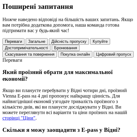
Поширені запитання
Нижче наведено відповіді на більшість ваших запитань. Якщо
вам потрібна додаткова допомога, наша команда готова
підтримати вас у будь-який час!
Переваги
Загальне
Дійсність пропуску
Купуйте
Достопримічательності
Бронювання
Скасування та повернення
Покупка онлайн
Цифровий пропуск
Переваги
Який проїзний обрати для максимальної
економії?
Якщо ви плануєте перебувати у Відні чотири дні, проїзний
Vienna E-pass на 4 дні пропонує найкращу цінність. Для
найвигіднішої економії узгодьте тривалість проїзного з
кількістю днів, які ви плануєте досліджувати у Відні. Ви
можете переглянути всі варіанти та ціни проїзних на нашій
сторінці "Ціни"
.
Скільки я можу заощадити з E-pass у Відні?