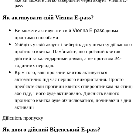
яке ви можете легко завершити через акаунт Vienna E-
pass.
Як активувати свій Vienna E-pass?
Ви можете активувати свій Vienna E-pass двома
простими способами.
Увійдіть у свій акаунт і виберіть дату початку дії вашого
проїзного квитка. Пам’ятайте, що проїзний квиток
дійсний за календарними днями, а не протягом 24-
годинних періодів.
Крім того, ваш проїзний квиток активується
автоматично під час першого використання. Просто
пред’явте свій проїзний квиток співробітникам на стійці
або гіду, і його буде активовано. Дійсність вашого
проїзного квитка буде обчислюватися, починаючи з дня
активації
Дійсність пропуску
Як довго дійсний Віденський E-pass?