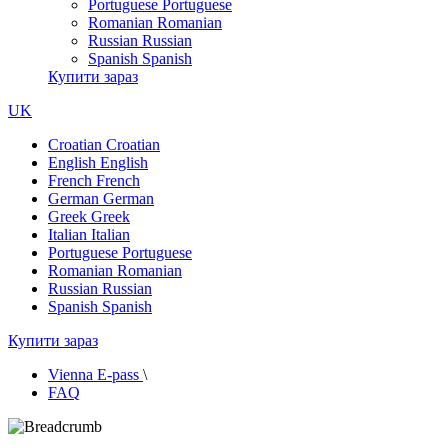
Portuguese
Portuguese
Romanian
Romanian
Russian
Russian
Spanish
Spanish
Купити зараз
UK
Croatian
Croatian
English
English
French
French
German
German
Greek
Greek
Italian
Italian
Portuguese
Portuguese
Romanian
Romanian
Russian
Russian
Spanish
Spanish
Купити зараз
Vienna E-pass
\
FAQ