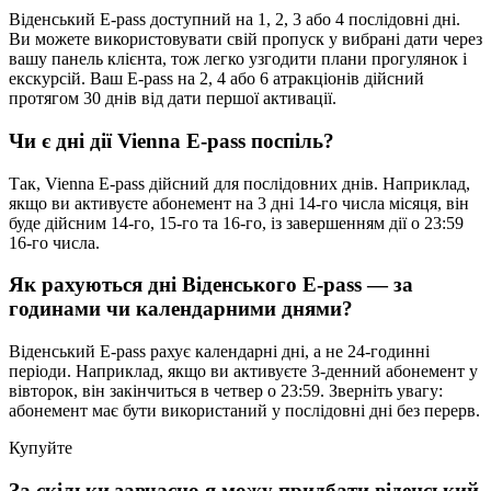
Віденський E-pass доступний на 1, 2, 3 або 4 послідовні дні.
Ви можете використовувати свій пропуск у вибрані дати через
вашу панель клієнта, тож легко узгодити плани прогулянок і
екскурсій. Ваш E-pass на 2, 4 або 6 атракціонів дійсний
протягом 30 днів від дати першої активації.
Чи є дні дії Vienna E-pass поспіль?
Так, Vienna E-pass дійсний для послідовних днів. Наприклад,
якщо ви активуєте абонемент на 3 дні 14-го числа місяця, він
буде дійсним 14-го, 15-го та 16-го, із завершенням дії о 23:59
16-го числа.
Як рахуються дні Віденського E-pass — за
годинами чи календарними днями?
Віденський E-pass рахує календарні дні, а не 24-годинні
періоди. Наприклад, якщо ви активуєте 3-денний абонемент у
вівторок, він закінчиться в четвер о 23:59. Зверніть увагу:
абонемент має бути використаний у послідовні дні без перерв.
Купуйте
За скільки завчасно я можу придбати віденський