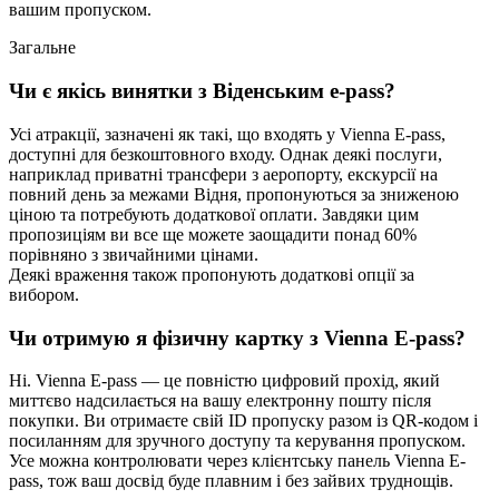
вашим пропуском.
Загальне
Чи є якісь винятки з Віденським e-pass?
Усі атракції, зазначені як такі, що входять у Vienna E-pass,
доступні для безкоштовного входу. Однак деякі послуги,
наприклад приватні трансфери з аеропорту, екскурсії на
повний день за межами Відня, пропонуються за зниженою
ціною та потребують додаткової оплати. Завдяки цим
пропозиціям ви все ще можете заощадити понад 60%
порівняно з звичайними цінами.
Деякі враження також пропонують додаткові опції за
вибором.
Чи отримую я фізичну картку з Vienna E-pass?
Ні. Vienna E-pass — це повністю цифровий прохід, який
миттєво надсилається на вашу електронну пошту після
покупки. Ви отримаєте свій ID пропуску разом із QR-кодом і
посиланням для зручного доступу та керування пропуском.
Усе можна контролювати через клієнтську панель Vienna E-
pass, тож ваш досвід буде плавним і без зайвих труднощів.