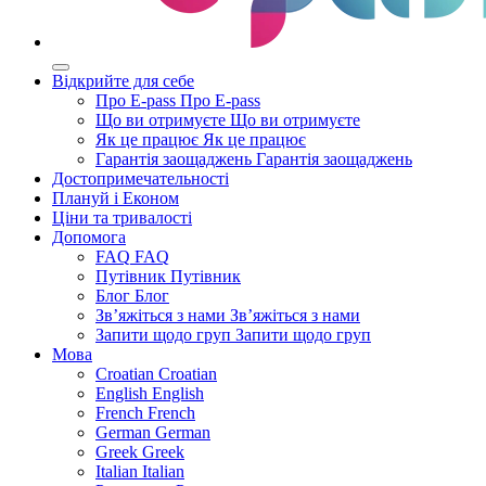
Відкрийте для себе
Про E-pass
Про E-pass
Що ви отримуєте
Що ви отримуєте
Як це працює
Як це працює
Гарантія заощаджень
Гарантія заощаджень
Достопримечательності
Плануй і Економ
Ціни та тривалості
Допомога
FAQ
FAQ
Путівник
Путівник
Блог
Блог
Зв’яжіться з нами
Зв’яжіться з нами
Запити щодо груп
Запити щодо груп
Мова
Croatian
Croatian
English
English
French
French
German
German
Greek
Greek
Italian
Italian