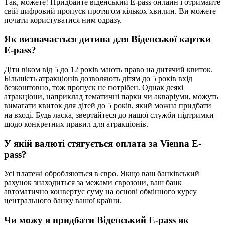
Так, можете! Придбайте віденський E-pass онлайн і отримайте
свій цифровий пропуск протягом кількох хвилин. Ви можете
почати користуватися ним одразу.
Як визначається дитина для Віденської картки
E-pass?
Діти віком від 5 до 12 років мають право на дитячий квиток.
Більшість атракціонів дозволяють дітям до 5 років вхід
безкоштовно, тож пропуск не потрібен. Однак деякі
атракціони, наприклад тематичні парки чи акваріуми, можуть
вимагати квиток для дітей до 5 років, який можна придбати
на вході. Будь ласка, звертайтеся до нашої служби підтримки
щодо конкретних правил для атракціонів.
У якій валюті стягується оплата за Vienna E-
pass?
Усі платежі обробляються в євро. Якщо ваш банківський
рахунок знаходиться за межами єврозони, ваш банк
автоматично конвертує суму на основі обмінного курсу
центрального банку вашої країни.
Чи можу я придбати Віденський E-pass як