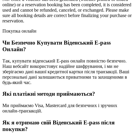
online) or a reservation booking has been completed, it is considered
used and cannot be refunded, canceled, or exchanged. Please make
sure all booking details are correct before finalizing your purchase or
reservation.
Покупка онлайн
Чи Безпечно Купувати Віденський E-pass
Онлайн?
Так, купувати віденський E-pass онлайн повністю безпечно.
Наш вебсайт використовує надійне шифрування, і ми не
зберігаємо дані вашої кредитної картки після транзакції. Ваші
персональні дані залишаються приватними та захищеними в
будь-який час.
Які платіжні методи приймаються?
Ми приймаємо Visa, Mastercard для безпечних і зручних
онлайн-транзакцій.
Як я отримаю свій Віденський E-pass після
покупки?