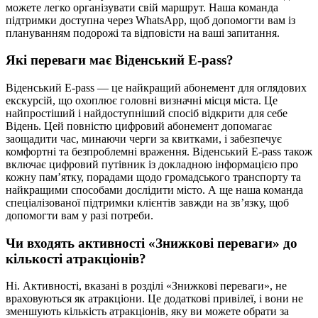
можете легко організувати свій маршрут. Наша команда
підтримки доступна через WhatsApp, щоб допомогти вам із
плануванням подорожі та відповісти на ваші запитання.
Які переваги має Віденський E-pass?
Віденський E-pass — це найкращий абонемент для оглядових
екскурсій, що охоплює головні визначні місця міста. Це
найпростіший і найдоступніший спосіб відкрити для себе
Відень. Цей повністю цифровий абонемент допомагає
заощадити час, минаючи черги за квитками, і забезпечує
комфортні та безпроблемні враження. Віденський E-pass також
включає цифровий путівник із докладною інформацією про
кожну пам’ятку, порадами щодо громадського транспорту та
найкращими способами дослідити місто. А ще наша команда
спеціалізованої підтримки клієнтів завжди на зв’язку, щоб
допомогти вам у разі потреби.
Чи входять активності «Знижкові переваги» до
кількості атракціонів?
Ні. Активності, вказані в розділі «Знижкові переваги», не
враховуються як атракціони. Це додаткові привілеї, і вони не
зменшують кількість атракціонів, яку ви можете обрати за