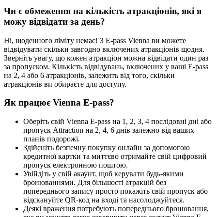
Чи є обмеження на кількість атракціонів, які я
можу відвідати за день?
Ні, щоденного ліміту немає! З E-pass Vienna ви можете
відвідувати скільки завгодно включених атракціонів щодня.
Зверніть увагу, що кожен атракціон можна відвідати один раз
за пропуском. Кількість відвідувань, включених у ваші E-pass
на 2, 4 або 6 атракціонів, залежить від того, скільки
атракціонів ви обираєте для доступу.
Як працює Vienna E-pass?
Оберіть свій Vienna E-pass на 1, 2, 3, 4 послідовні дні або
пропуск Attraction на 2, 4, 6 днів залежно від ваших
планів подорожі.
Здійсніть безпечну покупку онлайн за допомогою
кредитної картки та миттєво отримайте свій цифровий
пропуск електронною поштою.
Увійдіть у свій акаунт, щоб керувати будь-якими
бронюваннями. Для більшості атракцій без
попереднього запису просто покажіть свій пропуск або
відскануйте QR-код на вході та насолоджуйтеся.
Деякі враження потребують попереднього бронювання,