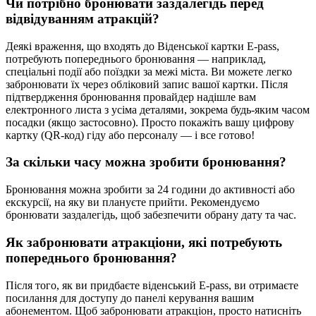
Чи потрібно бронювати заздалегідь перед
відвідуванням атракцій?
Деякі враження, що входять до Віденської картки E-pass,
потребують попереднього бронювання — наприклад,
спеціальні події або поїздки за межі міста. Ви можете легко
забронювати їх через обліковий запис вашої картки. Після
підтвердження бронювання провайдер надішле вам
електронного листа з усіма деталями, зокрема будь-яким часом
посадки (якщо застосовно). Просто покажіть вашу цифрову
картку (QR-код) гіду або персоналу — і все готово!
За скільки часу можна зробити бронювання?
Бронювання можна зробити за 24 години до активності або
екскурсії, на яку ви плануєте прийти. Рекомендуємо
бронювати заздалегідь, щоб забезпечити обрану дату та час.
Як забронювати атракціони, які потребують
попереднього бронювання?
Після того, як ви придбаєте віденський E-pass, ви отримаєте
посилання для доступу до панелі керування вашим
абонементом. Щоб забронювати атракціон, просто натисніть