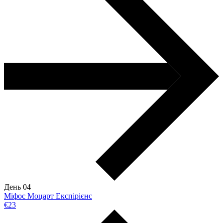
День 04
Міфос Моцарт Експірієнс
€23