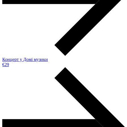
Концерт у Домі музики
€29