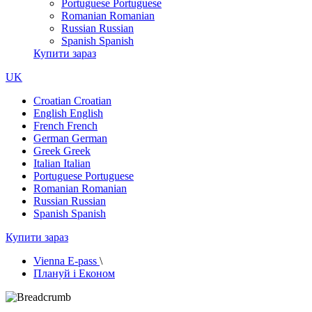
Portuguese
Portuguese
Romanian
Romanian
Russian
Russian
Spanish
Spanish
Купити зараз
UK
Croatian
Croatian
English
English
French
French
German
German
Greek
Greek
Italian
Italian
Portuguese
Portuguese
Romanian
Romanian
Russian
Russian
Spanish
Spanish
Купити зараз
Vienna E-pass
\
Плануй і Економ