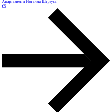
Апартаменти Йоганна Штрауса
€5