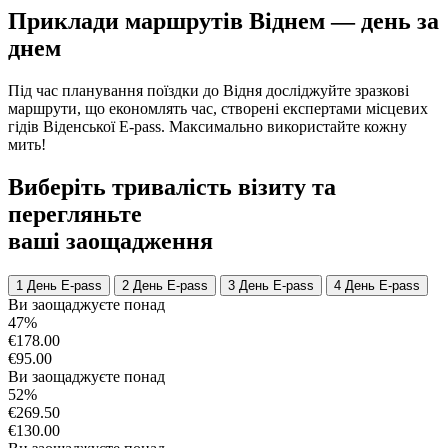
Приклади маршрутів Віднем — день за
днем
Під час планування поїздки до Відня досліджуйте зразкові
маршрути, що економлять час, створені експертами місцевих
гідів Віденської E-pass. Максимально використайте кожну
мить!
Виберіть тривалість візиту та
перегляньте
ваші заощадження
1 День E-pass
2 День E-pass
3 День E-pass
4 День E-pass
Ви заощаджуєте понад
47%
€178.00
€95.00
Ви заощаджуєте понад
52%
€269.50
€130.00