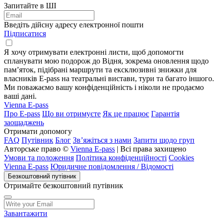
Запитайте в ШІ
Введіть дійсну адресу електронної пошти
Підписатися
Я хочу отримувати електронні листи, щоб допомогти
спланувати мою подорож до Відня, зокрема оновлення щодо
пам’яток, підібрані маршрути та ексклюзивні знижки для
власників E-pass на театральні вистави, тури та багато іншого.
Ми поважаємо вашу конфіденційність і ніколи не продаємо
ваші дані.
Vienna E-pass
Про E-pass
Що ви отримуєте
Як це працює
Гарантія
заощаджень
Отримати допомогу
FAQ
Путівник
Блог
Зв’яжіться з нами
Запити щодо груп
Авторське право ©
Vienna E-pass
| Всі права захищено
Умови та положення
Політика конфіденційності
Cookies
Vienna E-pass
Юридичне повідомлення / Відомості
Безкоштовний путівник
Отримайте безкоштовний путівник
Завантажити