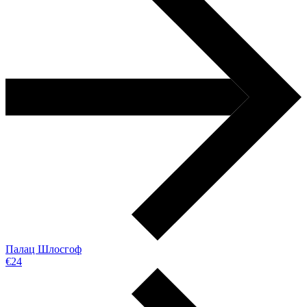
Палац Шлосгоф
€24