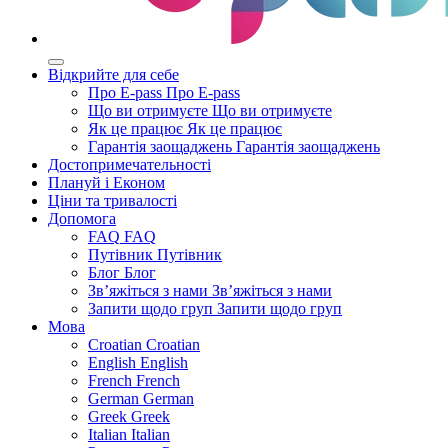
Відкрийте для себе
Про E-pass
Про E-pass
Що ви отримуєте
Що ви отримуєте
Як це працює
Як це працює
Гарантія заощаджень
Гарантія заощаджень
Достопримечательності
Плануй і Економ
Ціни та тривалості
Допомога
FAQ
FAQ
Путівник
Путівник
Блог
Блог
Зв’яжіться з нами
Зв’яжіться з нами
Запити щодо груп
Запити щодо груп
Мова
Croatian
Croatian
English
English
French
French
German
German
Greek
Greek
Italian
Italian