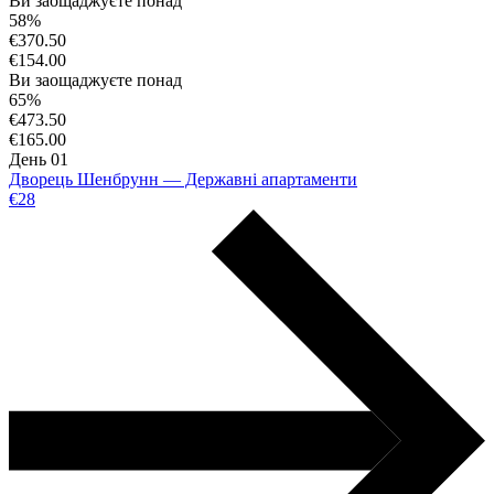
Ви заощаджуєте понад
58%
€370.50
€154.00
Ви заощаджуєте понад
65%
€473.50
€165.00
День 01
Дворець Шенбрунн — Державні апартаменти
€28