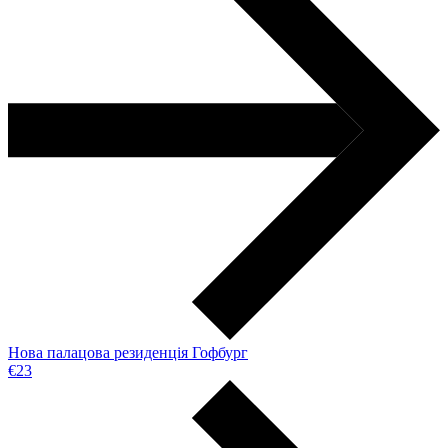
Нова палацова резиденція Гофбург
€23