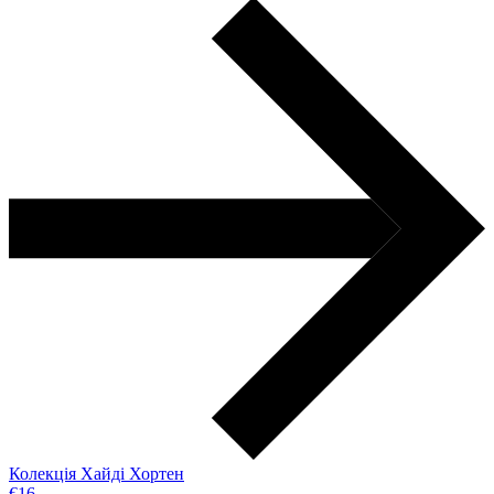
Колекція Хайді Хортен
€16