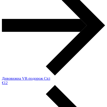
Дивовижна VR-подорож Сісі
€12