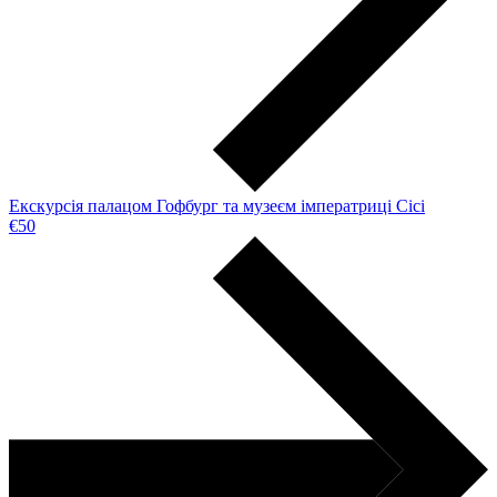
Екскурсія палацом Гофбург та музеєм імператриці Сісі
€50