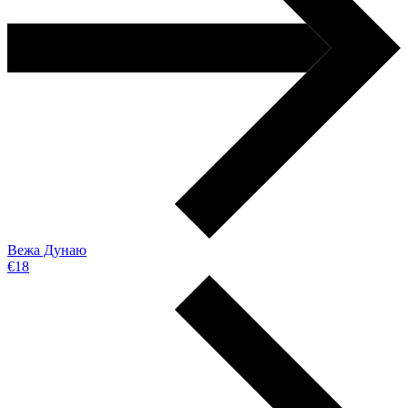
Вежа Дунаю
€18