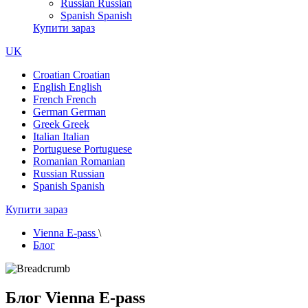
Russian
Russian
Spanish
Spanish
Купити зараз
UK
Croatian
Croatian
English
English
French
French
German
German
Greek
Greek
Italian
Italian
Portuguese
Portuguese
Romanian
Romanian
Russian
Russian
Spanish
Spanish
Купити зараз
Vienna E-pass
\
Блог
Блог Vienna E-pass