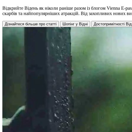
Відкрийте Відень як ніколи раніше разом із блогом Vienna E-pa
скарбів та найпопулярніших атракцій. Від захопливих нових вис
Дізнайтеся більше про статті
Шопінг у Відні
Достопримітності Від