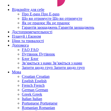
Відкрийте для себе
Про E-pass
Про E-pass
Що ви отримуєте
Що ви отримуєте
Як це працює
Як це працює
Гарантія заощаджень
Гарантія заощаджень
Достопримечательності
Плануй і Економ
Ціни та тривалості
Допомога
FAQ
FAQ
Путівник
Путівник
Блог
Блог
Зв’яжіться з нами
Зв’яжіться з нами
Запити щодо груп
Запити щодо груп
Мова
Croatian
Croatian
English
English
French
French
German
German
Greek
Greek
Italian
Italian
Portuguese
Portuguese
Romanian
Romanian